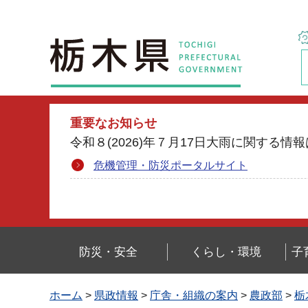
栃木県
重要なお知らせ
令和８(2026)年７月17日大雨に関す
危機管理・防災ポータルサイト
防災・安全
くらし・環境
子
ホーム
>
県政情報
>
庁舎・組織の案内
>
農政部
>
栃