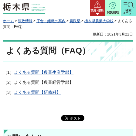
栃木県
緊急・防災
検索
閲覧補助
メニュー
ホーム
>
県政情報
>
庁舎・組織の案内
>
農政部
>
栃木県農業大学校
> よくある
質問（FAQ）
更新日：2021年3月22日
よくある質問（FAQ）
（1）
よくある質問【農業生産学部】
（2）よくある質問【農業経営学部】
（3）
よくある質問【研修科】