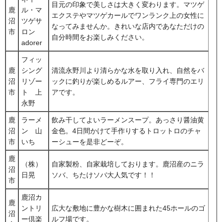
目元の印象で美しさは大きく変わります。マツゲ
鹿
ル・マ
エクステやマツゲカールでワンランク上の女性に
沼
ツゲサ
なってみませんか。きれいな店内であなただけの
市
ロン
自分時間をお楽しみください。
adorer
フィッ
鹿
シング
清流永野川より清らかな水を取り入れ、自然をバ
沼
リゾー
ックに釣りが楽しめるルアー、フライ専門のエリ
市
ト 上
アです。
永野
鹿
ラーメ
飲み干してよいラーメンスープ。あっさり醤油黄
沼
ン 山
金色。4日間かけて手作りするトロットロのチャ
市
いち
ーシューを是非どーぞ。
鹿
（株）
自家製粉、自家栽培しております。鹿沼産のニラ
沼
日晃
ソバ、ちたけソバ大人気です！！
市
鹿沼カ
鹿
ントリ
広大な敷地に豊かな樹木に囲まれた45ホールのゴ
沼
ー倶楽
ルフ場です。