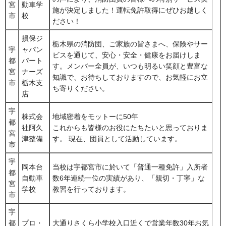
宮
動車学
施が決定しました！運転免許取得にぜひお越しく
市
校
ださい！
損保ジ
栃木県の消防団、ご家族の皆さまへ、保険やサー
宇
ャパン
ビスを通じて、安心・安全・健康をお届けしま
都
パート
す。メンバー全員が、いつも明るい笑顔と豊富な
宮
ナーズ
知識で、お待ちしておりますので、お気軽にお立
市
栃木支
ち寄りください。
店
宇
株式会
地域密着をモットーに50年
都
社阿久
これからも皆様のお役にたちたいと思っておりま
宮
津整備
す。 現在、団員として活動しています。
市
宇
岡本台
当校は宇都宮市に於いて「普通一種免許」入所者
都
自動車
数6年連続一位の実績があり、「親切・丁寧」な
宮
学校
教習を行っております。
市
宇
都
プロ・
大通りさくら小学校入口近くで営業年数30年お気