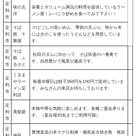
足
味の太
栄養とボリューム満点の料理を提供しているラー
利
洋
メン屋！レバニラ炒めを食べてみて下さい！
市
足
そば
のどごしの良いめん、季節の天ぷら、秋から冬
利
処 十
にはきのこを使ったうどんなどを用意していま
市
勝屋
す。
足
そば
松田川ダムに向かって、そば街道の一番奥で
利
処 ふ
す。自然豊かで風景が最高です。
市
るさと
くるま
足
やラー
毎週水曜日は餃子350円を100円で提供していま
利
メン足
す。みなさんの来店お待ちしております。
市
利店
足
本格中華を気軽に楽しめます。各種ご宴会承りま
利
美龍庭
す。（宴会場30名までご利用可能）
市
足
豊洲直送の本マグロ刺身・備長炭火焼き鳥 無添
利
備長