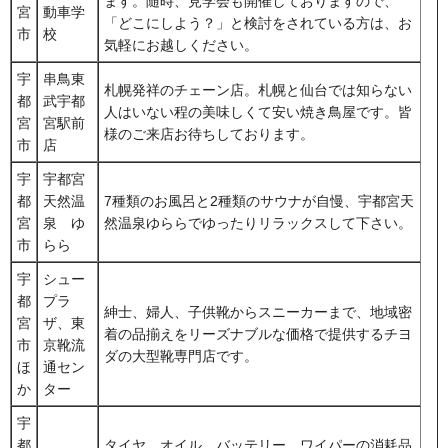
ます。随時、見学会も開催しておりますので、
宮
動車学
「どこにしよう？」と検討をされている方は、お
市
校
気軽にお越しください。
宇
串鳥東
札幌発祥のチェーン店。札幌と仙台では知らない
都
武宇都
人はいない程の美味しくて安い焼き鳥屋です。皆
宮
宮駅前
様のご来店お待ちしております。
市
店
宇
宇都宮
都
天然温
7種類のお風呂と2種類のサウナが自慢、宇都宮天
宮
泉 ゆ
然温泉ゆららでゆったりリラックスして下さい。
市
らら
宇
シュー
都
プラ
紳士、婦人、子供靴からスニーカーまで、地域密
宮
ザ、東
着の品揃えをリーズナブルな価格で提供するチヨ
市
京靴流
ダの大型靴専門店です。
ほ
通セン
か
ター
宇
都
タイヤ、オイル、バッテリー、ワイパーの消耗品