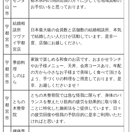
小
センタ
栃木県内の消防団員の方々に少しでも地域貢献の
山
ー
お手伝いをと思っております。
市
結婚相
宇
談所
日本最大級の会員数と店舗数の結婚相談所、本気
都
ツヴァ
で結婚したい人だけが活動しています。是非一
宮
イ宇都
度、店舗にお越しください。
市
宮店
家族で楽しめる和食のお店です。おまかせランチ
宇
季節料
やお子様メニュー、天丼、会席コースあり。年配
都
理
の方から小さなお子様まで美味しく食べて頂ける
宮
しのは
よう、手づくりの料理をご用意しております。是
市
ら
非、お越しくださいませ！
とちの木整骨院では急な怪我に限らず、身体のバ
宇
とちの
ランスを整えたり筋肉の疲労を効果的に取り除く
都
木整骨
ことに特化した施術法をご提供しています。日々
宮
院
の疲労回復や怪我の予防目的に是非ご利用いただ
市
ければと思います。
腰痛専