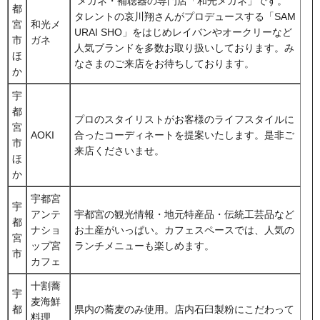
メガネ・補聴器の専門店「和光メガネ」です。
都
タレントの哀川翔さんがプロデュースする「SAM
宮
和光メ
URAI SHO」をはじめレイバンやオークリーなど
市
ガネ
人気ブランドを多数お取り扱いしております。み
ほ
なさまのご来店をお待ちしております。
か
宇
都
プロのスタイリストがお客様のライフスタイルに
宮
AOKI
合ったコーディネートを提案いたします。是非ご
市
来店くださいませ。
ほ
か
宇都宮
宇
アンテ
宇都宮の観光情報・地元特産品・伝統工芸品など
都
ナショ
お土産がいっぱい。カフェスペースでは、人気の
宮
ップ宮
ランチメニューも楽しめます。
市
カフェ
十割蕎
宇
麦海鮮
都
県内の蕎麦のみ使用。店内石臼製粉にこだわって
料理