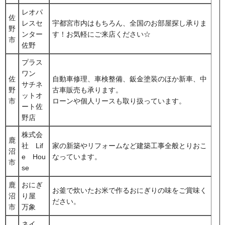
レオパ
佐
レスセ
宇都宮市内はもちろん、全国のお部屋探し承りま
野
ンター
す！お気軽にご来店ください☆
市
佐野
プラス
ワン
佐
自動車修理、車検整備、鈑金塗装のほか新車、中
サチネ
野
古車販売も承ります。
ットオ
市
ローンや個人リースも取り扱っています。
ート佐
野店
株式会
鹿
社 Lif
家の新築やリフォームなど建築工事全般とりおこ
沼
e Hou
なっています。
市
se
鹿
おにぎ
お釜で炊いたお米で作るおにぎりの味をご賞味く
沼
り屋
ださい。
市
万象
ネイ