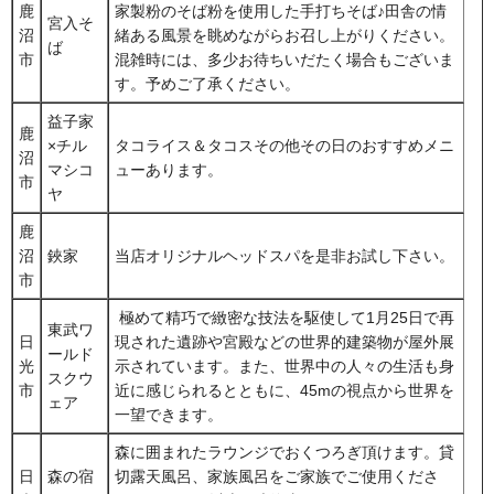
鹿
家製粉のそば粉を使用した手打ちそば♪田舎の情
宮入そ
沼
緒ある風景を眺めながらお召し上がりください。
ば
市
混雑時には、多少お待ちいだたく場合もございま
す。予めご了承ください。
益子家
鹿
×チル
タコライス＆タコスその他その日のおすすめメニ
沼
マシコ
ューあります。
市
ヤ
鹿
沼
鋏家
当店オリジナルヘッドスパを是非お試し下さい。
市
極めて精巧で緻密な技法を駆使して1月25日で再
東武ワ
日
現された遺跡や宮殿などの世界的建築物が屋外展
ールド
光
示されています。また、世界中の人々の生活も身
スクウ
市
近に感じられるとともに、45mの視点から世界を
ェア
一望できます。
森に囲まれたラウンジでおくつろぎ頂けます。貸
日
森の宿
切露天風呂、家族風呂をご家族でご使用くださ