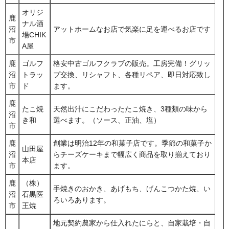
オリジ
鹿
ナル酒
沼
アットホームなお店で気楽に足を運べるお店です
場CHIK
市
A屋
鹿
ゴルフ
格安中古ゴルフクラブの販売。工房完備！グリッ
沼
トラッ
プ交換、リシャフト、各種リペア、即日対応致し
市
ド
ます。
鹿
たこ焼
天然出汁にこだわったたこ焼き、3種類の味から
沼
き和
選べます。（ソース、正油、塩）
市
鹿
創業は明治12年の和菓子店です。季節の和菓子か
山田屋
沼
らチーズケーキまで幅広く商品を取り揃えており
本店
市
ます。
鹿
（株）
手焼きのおかき、あげもち、げんこつかた焼、い
沼
石黒医
ろいろあります。
市
王焼
地元契約農家から仕入れたにらと、自家栽培・自