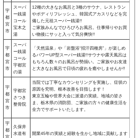
スーパ
12種の大きなお風呂と3種のサウナ、レストラン
宇
ー銭湯
やボディリフレッシュ、韓国式アカスリなどを完
都
コール
備した元祖スーパー銭湯!!
宮
宝木之
ご家族みんなでひろびろお風呂。仕事帰りやお買
市
湯
い物後にサッと入って気分爽快!!
スーパ
宇
「天然温泉」や「岩盤浴“招汗四種房”」が楽しめ
ー銭湯
都
るパワーUP型スーパー銭湯!!サウナや露天風呂は
コール
宮
もちろん数々のお風呂が勢揃い。ご家族やお友達
宇都宮
市
と大きなお風呂で日頃の疲れを癒やしませんか!!
の湯
当院では丁寧なカウンセリングを実施し、症状の
宇
原因を究明。根本改善を目指します！
宇都宮
都
東京五輪や世界大会に派遣の実績。地域の皆さ
さつき
宮
ま、栃木県の消防団、ご家族の方々の健康生活を
整骨院
市
全力でサポートいたします。
宇
久保井
都
水道有
開業45年の実績と経験を生かし地域に貢献します
宮