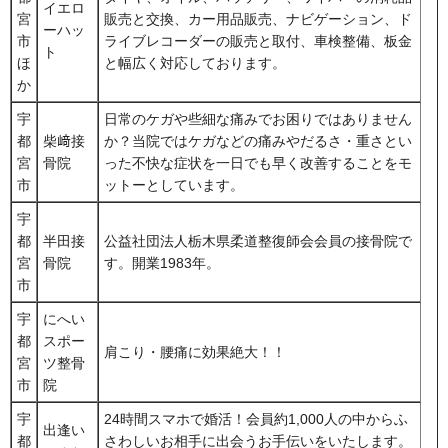
イエロ
宮
販売と交換、カー用品販売、ナビゲーション、ド
ーハッ
市
ライブレコーダーの販売と取付、車検整備、板金
ト
ほ
と幅広く対応しております。
か
宇
日常のケガや些細な痛みでお困りではありません
都
柴﨑接
か？当院ではケガなどの痛みやだるさ・重さとい
宮
骨院
った不快な症状を一日でも早く改善することをモ
市
ットーとしています。
宇
都
半田接
公益社団法人栃木県柔道整復師会会員の接骨院で
宮
骨院
す。開業1983年。
市
宇
にへい
都
スポー
肩こり・腰痛に効果絶大！！
宮
ツ整骨
市
院
宇
24時間スマホで婚活！会員約1,000人の中からふ
出逢い
都
さわしいお相手に出会うお手伝いをいたします。