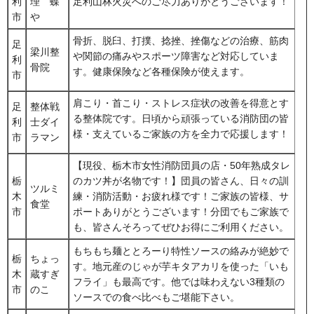
利
理 蝶
足利山林火災へのご尽力ありがとうございます！
市
や
骨折、脱臼、打撲、捻挫、挫傷などの治療、筋肉
足
梁川整
や関節の痛みやスポーツ障害など対応していま
利
骨院
す。健康保険など各種保険が使えます。
市
肩こり・首こり・ストレス症状の改善を得意とす
足
整体戦
る整体院です。日頃から頑張っている消防団の皆
利
士ダイ
様・支えているご家族の方を全力で応援します！
市
ラマン
【現役、栃木市女性消防団員の店・50年熟成タレ
栃
のカツ丼が名物です！】団員の皆さん、日々の訓
ツルミ
木
練・消防活動・お疲れ様です！ご家族の皆様、サ
食堂
市
ポートありがとうございます！分団でもご家族で
も、皆さんそろってぜひお得にご利用ください。
もちもち麺ととろーり特性ソースの絡みが絶妙で
栃
ちょっ
す。地元産のじゃが芋キタアカリを使った「いも
木
蔵すぎ
フライ」も最高です。他では味わえない3種類の
市
のこ
ソースでの食べ比べもご堪能下さい。