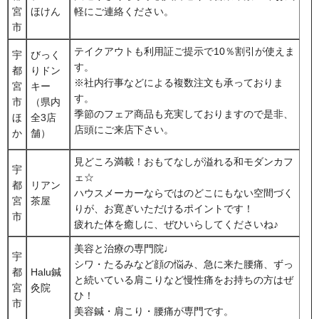
宮
ほけん
軽にご連絡ください。
市
テイクアウトも利用証ご提示で10％割引が使えま
宇
びっく
す。
都
りドン
※社内行事などによる複数注文も承っておりま
宮
キー
す。
市
（県内
季節のフェア商品も充実しておりますので是非、
ほ
全3店
店頭にご来店下さい。
か
舗）
見どころ満載！おもてなしが溢れる和モダンカフ
宇
ェ☆
都
リアン
ハウスメーカーならではのどこにもない空間づく
宮
茶屋
りが、お寛ぎいただけるポイントです！
市
疲れた体を癒しに、ぜひいらしてくださいね♪
美容と治療の専門院♩
宇
シワ・たるみなど顔の悩み、急に来た腰痛、ずっ
都
Halu鍼
と続いている肩こりなど慢性痛をお持ちの方はぜ
宮
灸院
ひ！
市
美容鍼・肩こり・腰痛が専門です。