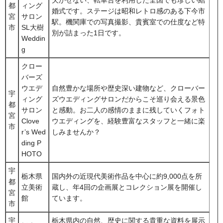
都
ィング
婚式です。ステージは昭和レトロ感のある下今市
宮
サロン
駅。機関庫での写真撮影、貴賓室での仕度など特
市
SL大樹
別が詰まった1日です。
Weddin
g
クロー
バーズ
ウエデ
自然豊かな場所や歴史深い建物など、クローバー
宇
ィング
ズウエディングサロンだからこそ巡り会える景色
都
サロン
と感動。お二人の感情のままに残していくフォト
宮
Clove
ウエディングを、経験豊富なスタッフと一緒に楽
市
r’s Wed
しみませんか？
ding P
HOTO
宇
栃木県
国内外の近現代美術作品を中心に約9,000点を所
都
立美術
蔵し、年4回の企画展とコレクション展を開催し
宮
館
ています。
市
宇
栃木県内の自然、歴史に関する貴重な資料を展示