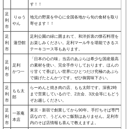
す！！
足
りゅう
地元の野菜を中心に全国各地から旬の食材を取り
利
やん
寄せます！！
市
足
足利公園の緑に囲まれて、和洋折衷の懐石料理を
利
蓮岱館
お楽しみください。足利マール牛を堪能できるス
市
テーキコース等もあります。
「日本の心の味」当店のあぶらは希少な国産最高
足
足利
の素材を使い、完全手作りしております。ほんの
利
かつ一
り甘くて香ばしい世界にひとつだけ究極のあぶら
市
で揚げたとんかつです。ぜひ御賞味下さい。
足
らーめんと焼き肉の店、もも太郎です。深夜2時
もも太
利
まで営業しているので、2次会、3次会等にもどう
郎
市
ぞお越しください。
足
東京・新宿で創業してから90年。手打ちそば専門
一茶庵
利
店なので、うどんやご飯類はありません。足利市
本店
市
内のそば店情報も喜んで教えますよ。