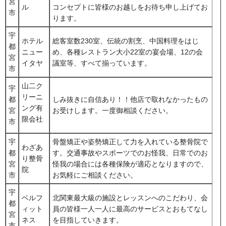
宮
ル
コンセプトに皆様のお越しをお待ち申し上げてお
市
ります。
宇
ホテル
総客室数230室、伝統の割烹、中国料理をはじ
都
ニュー
め、各種レストラン大小22室の宴会場、12の会
宮
イタヤ
議室等、すべて揃っています。
市
山二ク
宇
リーニ
都
しみ抜きに自信あり！！他店で取れなかったもの
ング有
宮
お受けします。一度御相談ください。
限会社
市
宇
骨盤矯正や姿勢矯正して力を入れている整骨院で
わざあ
都
す。交通事故やスポーツでのお怪我、日常でのお
り整骨
宮
怪我の場合には各種保険が適応となりますので、
院
市
お気軽にご相談ください。
宇
ベルフ
北関東最大級の施設とレッスンへのこだわり、会
都
ィット
員の皆様一人一人に最高のサービスとおもてなし
宮
ネス
を目指していきます。
市