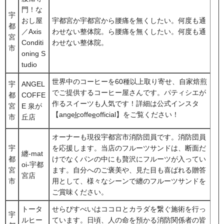
門！な
宇
おし屋
宇都宮か宇都宮から腰痛を無くしたい。何度も通
都
／Axis
わせない整体院。ら腰痛を無くしたい。何度も通
宮
Conditi
わせない整体院。
市
oning S
tudio
世界中のコーヒーを60種以上取り寄せ、自家焙煎
宇
ANGEL
でご提供するコーヒー屋さんです。パティシエが
都
COFFE
作るスイーツも人気です！詳細は公式インスタ
宮
E 泉が
【angel̲coffee̲official】をご覧ください！
市
丘店
オーナーも現役宇都宮市消防団員です。消防団員
宇
を応援します。当店のフルーツサンドは、断面だ
纏-mat
都
けでなくパンの中にも贅沢にフルーツが入ってい
oi-宇都
宮
ます。自分へのご褒美や、見た目も喜ばれる贈答
宮店
市
用として、様々なシーンで纏のフルーツサンドを
ご賞味ください。
トータ
せらぴすべいはココロとカラダを繋ぐ施術を行っ
宇
ルヒー
ています。日頃、人の命を預かる消防関係者の皆