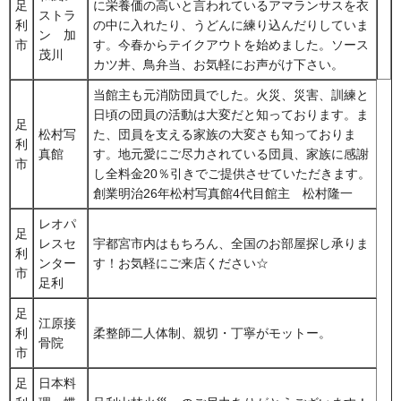
足
に栄養価の高いと言われているアマランサスを衣
ストラ
利
の中に入れたり、うどんに練り込んだりしていま
ン 加
市
す。今春からテイクアウトを始めました。ソース
茂川
カツ丼、鳥弁当、お気軽にお声がけ下さい。
当館主も元消防団員でした。火災、災害、訓練と
日頃の団員の活動は大変だと知っております。ま
足
松村写
た、団員を支える家族の大変さも知っておりま
利
真館
す。地元愛にご尽力されている団員、家族に感謝
市
し全料金20％引きでご提供させていただきます。
創業明治26年松村写真館4代目館主 松村隆一
レオパ
足
レスセ
宇都宮市内はもちろん、全国のお部屋探し承りま
利
ンター
す！お気軽にご来店ください☆
市
足利
足
江原接
利
柔整師二人体制、親切・丁寧がモットー。
骨院
市
足
日本料