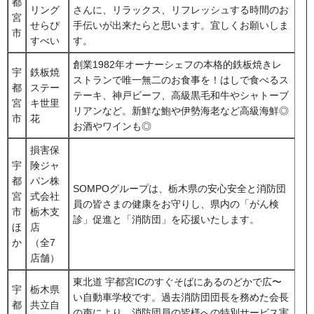
都
リング
さんに、リラックス、リフレッシュする時間のお
宮
せらぴ
手伝いが出来たらと思います。宜しくお願いしま
市
すべい
す。
創業1982年オーナーシェフの本格的鉄板焼きレ
宇
鉄板焼
ストランで唯一無二のお食事を！はしで食べるス
都
ステー
テーキ、神戸ビーフ、高級黒毛和牛やシャトーブ
宮
キ世里
リアンなど。新鮮な鮑や伊勢海老など高級海鮮◎
市
花
お酒やワインも◎
損害保
宇
険ジャ
都
パン株
SOMPOグループは、栃木県の安心安全と消防団
宮
式会社
員の皆さまの健康をお守りし、県内の「がん検
市
栃木支
診」促進と「消防団」を応援いたします。
ほ
店
か
（全7
店舗）
東北道 宇都宮ICのすぐそばにあるのどかで広〜
宇
栃木県
い自動車学校です。過去消防団団長を務めた会長
都
共立自
の声により、消防団員の皆様への特別サービス実