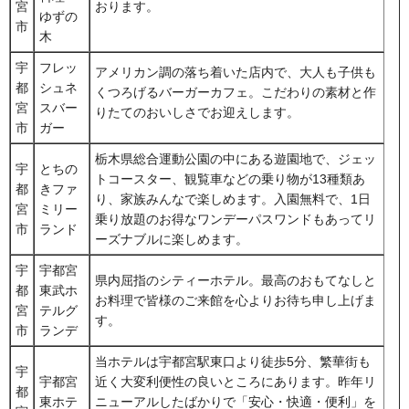
宮
おります。
ゆずの
市
木
宇
フレッ
アメリカン調の落ち着いた店内で、大人も子供も
都
シュネ
くつろげるバーガーカフェ。こだわりの素材と作
宮
スバー
りたてのおいしさでお迎えします。
市
ガー
栃木県総合運動公園の中にある遊園地で、ジェッ
宇
とちの
トコースター、観覧車などの乗り物が13種類あ
都
きファ
り、家族みんなで楽しめます。入園無料で、1日
宮
ミリー
乗り放題のお得なワンデーパスワンドもあってリ
市
ランド
ーズナブルに楽しめます。
宇
宇都宮
県内屈指のシティーホテル。最高のおもてなしと
都
東武ホ
お料理で皆様のご来館を心よりお待ち申し上げま
宮
テルグ
す。
市
ランデ
当ホテルは宇都宮駅東口より徒歩5分、繁華街も
宇
宇都宮
近く大変利便性の良いところにあります。昨年リ
都
東ホテ
ニューアルしたばかりで「安心・快適・便利」を