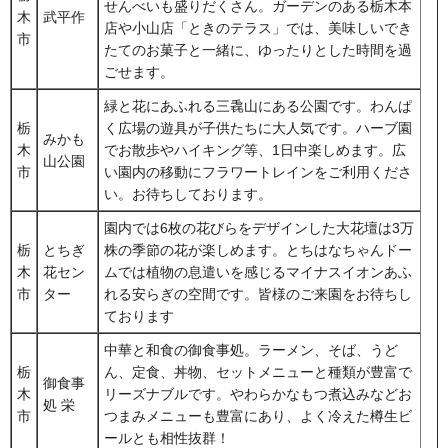
せんべいも盛りだくさん。ガーデンのある栃木本
木
武平作
店や小山店「ときのテラス」では、美味しいでき
市
たてのお菓子と一緒に、ゆったりとした時間を過
ごせます。
緑と花にあふれる三毳山にある公園です。わんぱ
栃
く広場の遊具が子供たちに大人気です。ハーブ園
みかも
木
でお散歩やハイキング等、1日中楽しめます。広
山公園
市
い園内の移動にフラワートレインをご利用くださ
い。お待ちしております。
園内では6枚の花びらをデザインした大花壇は3万
栃
とちぎ
株の季節の花が楽しめます。とちはなちゃんドー
木
花セン
ムでは植物の息遣いを感じるマイナスイオンあふ
市
ター
れる安らぎの空間です。皆様のご来園をお待ちし
ております
中華と和食の御食事処。ラーメン、そば、うど
栃
ん、定食、丼物、セットメニューと種類が豊富で
御食事
木
リーズナブルです。やわらかなもつ煮込みなどお
処 栄
市
つまみメニューも豊富にあり、よく冷えた樽生ビ
ールとも相性抜群！