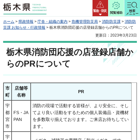
栃木県
緊急・防災
検索
閲覧補助
メニュー
ホーム
>
県政情報
>
庁舎・組織の案内
>
危機管理防災局
>
消防防災課
>
消防防
災課 お知らせ・行政情報
> 栃木県消防団応援の店登録店舗からのPRについて
更新日：2023年3月23日
栃木県消防団応援の店登録店舗か
らのPRについて
市
店舗等
PR
町
名称
宇
消防の現場で活動する皆様が、より安全に、そし
都
FS・JA
てより良い活動をするための個人装備品・資機材
宮
PAN
を多数取り揃えております。ご来店お待ちしてい
市
ます。
宇