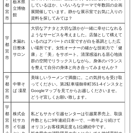
栃木県
都
しているほか、いろいろなテーマで年数回の企画
立博物
宮
展開催しています。静かな展示室でお気に入りの
館
市
資料を探してみては？
大切なアナタと大切な誰かが一緒に幸せになれる
ようなサービスを考えました。店舗として構えて
宇
木漏れ
いるのはアパートの1室ですが白を基調とした広
都
日整体
い場所です。女性オーナーの確かな技術力で「健
宮
サロン
康」と「美」をサポート。清潔感溢れる居心地抜
市
群の空間でリラックスしながら。身体のバランス
を整えて自分の身体と向き合ってみませんか？
宇
美味しいラーメンで満腹に。この気持ちを受け取
都
中華そ
ってください。第2駐車場御幸町351-4インスタと
宮
ば 凜星
Googleマップを見てからお越しくださいませ。
市
どうぞ宜しくお願い致します。
宇
都
株式会
私どもサカイ引越センターは引越業界売上、取扱
宮
社サカ
件数ともに9年連続日本一で、一昨年より続けて
市
イ引越
オリコンお客様満足度も1位継続中です。