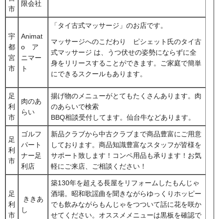
限会社
市
「タイ古式マッサージ」のお店です。
宇
Animat
マッサージへのこだわり ピシェット氏のタイ古
都
o ア
式マッサージ は、うつ伏せの姿勢にならずに全
宮
ニマー
身をリリースすることができます。ご家庭で簡単
市
ト
にできるスクールもあります。
足
揚げ物のメニューがとてもたくさんあります。肉
肉のあ
利
のあらいで検索
らい
市
BBQ相談受付してます。仙台牛などあります。
ゴルフ
新品クラブから中古クラブまで商品豊富にご用意
足
パート
しております。商品知識豊富なスタッフが皆様を
利
ナー足
サポート致します！コンペ用品も承ります！お気
市
利店
軽にご来店、ご相談ください！
築130年を超える長屋をリフォームしたもんじゃ
足
酒場。昭和歌謡曲を聞きながらゆっくりホッピー
ききあ
利
でも飲みながらもんじゃをつついて話に花を咲か
し
市
せてください。オススメメニューは黒板を確認で