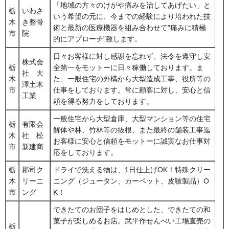
「地域の方々のけがや痛みを治してあげたい」と
栃
いわさ
いう希望の元に、今までの経験により培われた技
木
き整骨
術と最新の医療機器を組み合わせて”痛みに積極
市
院
的にアプローチ”致します。
日々お客様に対し感謝を忘れず、法令を遵守し安
株式会
栃
全第一をモットーに日々稼働しております。ま
社 大
木
た、一般住宅の外構から大型造成工事、役所等の
澤土木
市
仕事をしております。常に顧客に対し、安心と信
工業
頼を得る努力をしております。
一般住宅から大型倉庫、大型マンション等の住宅
栃
有限会
解体や林、竹林等の抜根、また最終の舗装工事迄
木
社 松
お客様に安心と信頼をモットーに誠実なお仕事対
市
新建商
応をしております。
栃
郡司ク
ドライで洗える物は、1日仕上げOK！特殊クリー
木
リーニ
ニング（ジュータン、カーペット、皮鞁製品）O
市
ング
K！
できたてのお団子をはじめとした、できたての和
菓子が楽しめるお店。武平作せんべい工場直売の
栃