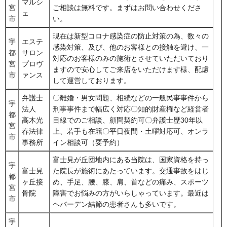
マルシ
宮
ご相談は無料です。まずはお問い合わせくださ
ェ
市
い。
現在は新型コロナ感染症の防止対策の為、数々の
宇
エステ
感染対策、及び、他のお客様との接触を避け、一
都
サロン
対応のお客様のみの施術とさせていただいており
宮
プロヴ
ますので安心してご来店をいただけます様、配慮
市
ァンス
して運営しております。
弁護士
〇離婚・男女問題、相続などの一般民事事件から
宇
法人
刑事事件まで幅広く対応〇知的財産権など経営者
都
高木光
目線でのご相談、顧問契約可〇弁護士歴30年以
宮
春法律
上、若手も在籍〇平日夜間・土曜対応可、オンラ
市
事務所
イン相談可（要予約）
富士見が丘団地内にある当院は、国家資格を持っ
宇
富士見
た院長が施術にあたっています。交通事故をはじ
都
ヶ丘接
め、手足、腰、膝、肩、首などの痛み、スポーツ
宮
骨院
障害でお悩みの方がいらしゃっています。最近は
市
ヘバーデン結節の患者さんも多いです。
宇