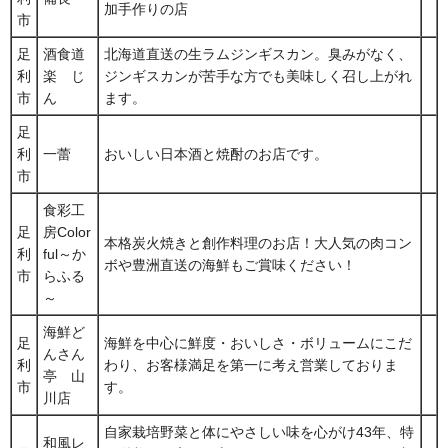
加手作りの店
市
足
酒食道
北海道直送の生ラムジンギスカン。臭みがなく、
利
楽 じ
ジンギスカンが苦手な方でも美味しく召し上がれ
市
ん
ます。
足
利
一蕾
おいしい日本酒と焼酎のお店です。
市
食彩工
足
房Color
本格炭火焼きと創作料理のお店！大人気の肉コン
利
ful～か
ボや豊洲直送の海鮮もご賞味ください！
市
らふる
～
海鮮ど
足
海鮮を中心に鮮度・おいしさ・ボリュームにこだ
んさん
利
わり、お客様満足を第一に考え営業しておりま
亭 山
市
す。
川店
自家栽培野菜と体にやさしい味を心がけ43年、特
和風レ