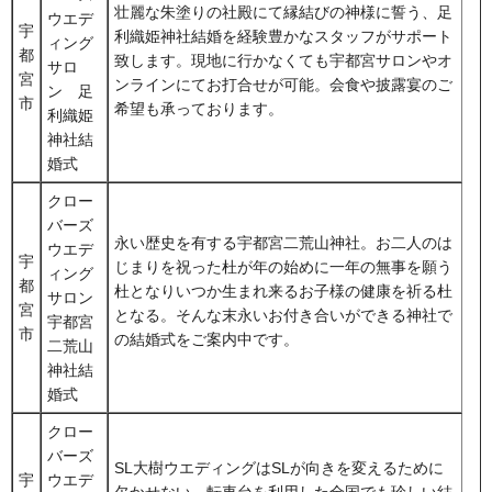
壮麗な朱塗りの社殿にて縁結びの神様に誓う、足
ウエデ
宇
利織姫神社結婚を経験豊かなスタッフがサポート
ィング
都
致します。現地に行かなくても宇都宮サロンやオ
サロ
宮
ンラインにてお打合せが可能。会食や披露宴のご
ン 足
市
希望も承っております。
利織姫
神社結
婚式
クロー
バーズ
永い歴史を有する宇都宮二荒山神社。お二人のは
ウエデ
宇
じまりを祝った杜が年の始めに一年の無事を願う
ィング
都
杜となりいつか生まれ来るお子様の健康を祈る杜
サロン
宮
となる。そんな末永いお付き合いができる神社で
宇都宮
市
の結婚式をご案内中です。
二荒山
神社結
婚式
クロー
バーズ
SL大樹ウエディングはSLが向きを変えるために
宇
ウエデ
欠かせない、転車台を利用した全国でも珍しい結