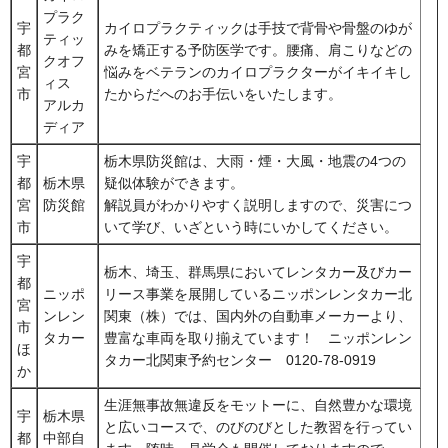
プラク
宇
カイロプラクティックは手技で背骨や骨盤のゆが
ティッ
都
みを矯正する予防医学です。腰痛、肩こりなどの
クオフ
宮
悩みをベテランのカイロプラクターがイキイキし
ィス
市
たからだへのお手伝いをいたします。
アルカ
ディア
宇
栃木県防災館は、大雨・煙・大風・地震の4つの
都
栃木県
疑似体験ができます。
宮
防災館
解説員がわかりやすく説明しますので、災害につ
市
いて学び、いざという時にいかしてください。
宇
栃木、埼玉、群馬県においてレンタカー及びカー
都
ニッポ
リース事業を展開しているニッポンレンタカー北
宮
ンレン
関東（株）では、国内外の自動車メーカーより、
市
タカー
豊富な車両を取り揃えています！ ニッポンレン
ほ
タカー北関東予約センター 0120-78-0919
か
生涯無事故無違反をモットーに、自然豊かな環境
宇
栃木県
と広いコースで、のびのびとした教習を行ってい
都
中部自