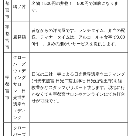
都
名物！500円の丼物！！500円で満腹になりま
噂ノ丼
宮
す。
市
宇
昔ながらの洋食屋です。ランチタイム、弁当の配
都
風見鶏
送。ディナータイムは、アルコール＋食事で3,00
宮
0円～。きめの細かいサービスを提供します。
市
クロー
バーズ
ウエデ
日光の二社一寺による日光世界遺産ウエディング
宇
ィング
(日光東照宮 日光二荒山神社 日光山輪王寺)を経
都
サロ
験豊かなスタッフがサポート致します。現地に行
宮
ン 日
かなくても宇都宮サロンやオンラインにてお打合
市
光世界
せが可能です。
遺産ウ
エディ
ング
クロー
バーズ