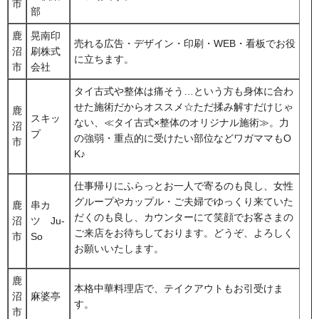
市
部
鹿
晃南印
売れる広告・デザイン・印刷・WEB・看板でお役
沼
刷株式
に立ちます。
市
会社
タイ古式や整体は痛そう…という方も身体に合わ
せた施術だからオススメ☆ただ揉み解すだけじゃ
鹿
スキッ
ない、≪タイ古式×整体のオリジナル施術≫。力
沼
プ
の強弱・重点的に受けたい部位などワガママもO
市
K♪
仕事帰りにふらっとお一人で寄るのも良し、女性
グループやカップル・ご夫婦でゆっくり来ていた
鹿
串カ
だくのも良し、カウンターにて笑顔でお客さまの
沼
ツ Ju-
ご来店をお待ちしております。どうぞ、よろしく
市
So
お願いいたします。
鹿
本格中華料理店で、テイクアウトもお引受けま
沼
麻婆亭
す。
市