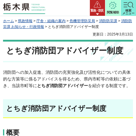
栃木県
緊急・防災
検索
閲覧補助
メニュー
ホーム
>
県政情報
>
庁舎・組織の案内
>
危機管理防災局
>
消防防災課
>
消防防
災課 お知らせ・行政情報
> とちぎ消防団アドバイザー制度
更新日：2025年3月13日
とちぎ消防団アドバイザー制度
消防団への加入促進、消防団の充実強化及び活性化についての具体
的な方策等に係るアドバイスを得るため、県内市町等の依頼に基づ
き、当該市町等に
とちぎ消防団アドバイザー
を紹介する制度です。
とちぎ消防団アドバイザー制度
概要