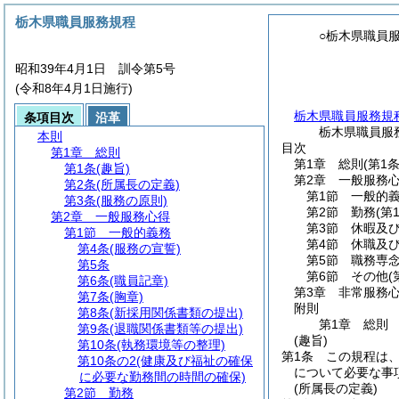
栃木県職員服務規程
○栃木県職員
昭和39年4月1日 訓令第5号
(令和8年4月1日施行)
栃木県職員服務規
条項目次
沿革
栃木県職員服
本則
目次
第1章
総則
第1章
総則
(第1
第1条
(趣旨)
第2章
一般服務
第2条
(所属長の定義)
第1節
一般的
第3条
(服務の原則)
第2節
勤務
(第
第2章
一般服務心得
第3節
休暇及
第1節
一般的義務
第4節
休職及
第4条
(服務の宣誓)
第5節
職務専
第5条
第6節
その他
(
第6条
(職員記章)
第3章
非常服務
第7条
(胸章)
附則
第8条
(新採用関係書類の提出)
第1章
総則
第9条
(退職関係書類等の提出)
(趣旨)
第10条
(執務環境等の整理)
第1条
この規程は
第10条の2
(健康及び福祉の確保
について必要な事
に必要な勤務間の時間の確保)
(所属長の定義)
第2節
勤務