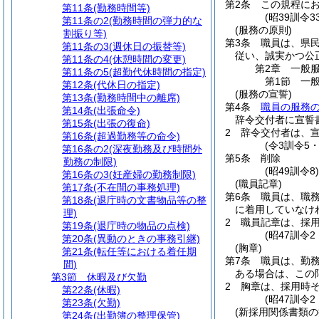
第2条
この規程に
第11条
(勤務時間等)
(昭39訓令
第11条の2
(勤務時間の弾力的な
(服務の原則)
割振り等)
第3条
職員は、県
第11条の3
(週休日の振替等)
従い、誠実かつ公
第11条の4
(休憩時間の変更)
第2章
一般
第11条の5
(超勤代休時間の指定)
第1節
一
第12条
(代休日の指定)
(服務の宣誓)
第13条
(勤務時間中の離席)
第4条
職員の服務
第14条
(出張命令)
辞令交付者に宣誓
第15条
(出張の復命)
2
辞令交付者は、
第16条
(超過勤務等の命令)
(令3訓令5
第16条の2
(深夜勤務及び時間外
第5条
削除
勤務の制限)
(昭49訓令8
第16条の3
(妊産婦の勤務制限)
(職員記章)
第17条
(不在間の事務処理)
第6条
職員は、職
第18条
(退庁時の文書物品等の整
に着用していなけ
理)
2
職員記章は、採
第19条
(退庁時の物品の点検)
(昭47訓令
第20条
(異動のときの事務引継)
(胸章)
第21条
(転任等における着任期
第7条
職員は、勤
間)
ある場合は、この
第3節
休暇及び欠勤
2
胸章は、採用時
第22条
(休暇)
(昭47訓令
第23条
(欠勤)
(新採用関係書類の
第24条
(出勤簿の整理保管)