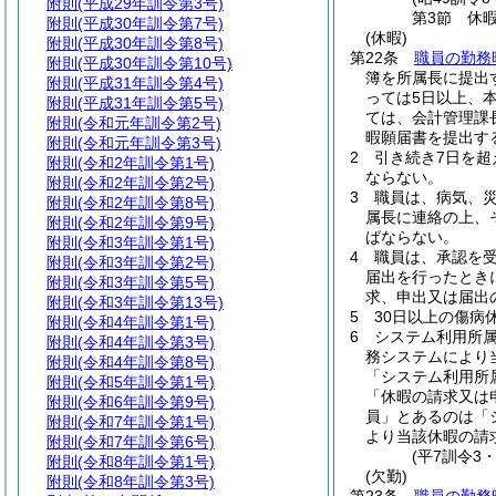
附則
(平成29年訓令第3号)
第3節
休
附則
(平成30年訓令第7号)
(休暇)
附則
(平成30年訓令第8号)
第22条
職員の勤務
附則
(平成30年訓令第10号)
簿を所属長に提出
附則
(平成31年訓令第4号)
っては5日以上、
附則
(平成31年訓令第5号)
ては、会計管理課
附則
(令和元年訓令第2号)
暇願届書を提出す
附則
(令和元年訓令第3号)
2
引き続き7日を
附則
(令和2年訓令第1号)
ならない。
附則
(令和2年訓令第2号)
3
職員は、病気、
附則
(令和2年訓令第8号)
属長に連絡の上、
附則
(令和2年訓令第9号)
ばならない。
附則
(令和3年訓令第1号)
4
職員は、承認を
附則
(令和3年訓令第2号)
届出を行ったとき
附則
(令和3年訓令第5号)
求、申出又は届出
附則
(令和3年訓令第13号)
5
30日以上の傷
附則
(令和4年訓令第1号)
6
システム利用所
附則
(令和4年訓令第3号)
務システムにより
附則
(令和4年訓令第8号)
「システム利用所
附則
(令和5年訓令第1号)
「休暇の請求又は
附則
(令和6年訓令第9号)
員」とあるのは「
附則
(令和7年訓令第1号)
より当該休暇の請
附則
(令和7年訓令第6号)
(平7訓令3
附則
(令和8年訓令第1号)
(欠勤)
附則
(令和8年訓令第3号)