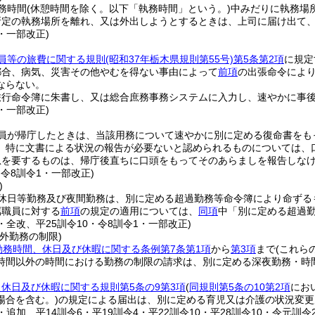
務時間
(休憩時間を除く。以下「執務時間」という。)
中みだりに執務場
所定の執務場所を離れ、又は外出しようとするときは、上司に届け出て
4・一部改正)
員等の旅費に関する規則
(昭和37年栃木県規則第55号)
第5条第2項
に規定
都合、病気、災害その他やむを得ない事由によって
前項
の出張命令によ
ならない。
旅行命令簿に朱書し、又は総合庶務事務システムに入力し、速やかに事
4・一部改正)
員が帰庁したときは、当該用務について速やかに別に定める復命書をも
、特に文書による状況の報告が必要ないと認められるものについては、
急を要するものは、帰庁後直ちに口頭をもってそのあらましを報告しな
・令8訓令1・一部改正)
)
休日等勤務及び夜間勤務は、別に定める超過勤務等命令簿により命ずる
属職員に対する
前項
の規定の適用については、
同項
中「別に定める超過
2・全改、平25訓令10・令8訓令1・一部改正)
外勤務の制限)
勤務時間、休日及び休暇に関する条例第7条第1項
から
第3項
まで
(これら
時間以外の時間における勤務の制限の請求は、別に定める深夜勤務・時
休日及び休暇に関する規則第5条の9第3項
(
同規則第5条の10第2項
にお
場合を含む。)
の規定による届出は、別に定める育児又は介護の状況変更
2・追加、平14訓令6・平19訓令4・平22訓令10・平28訓令10・令元訓令