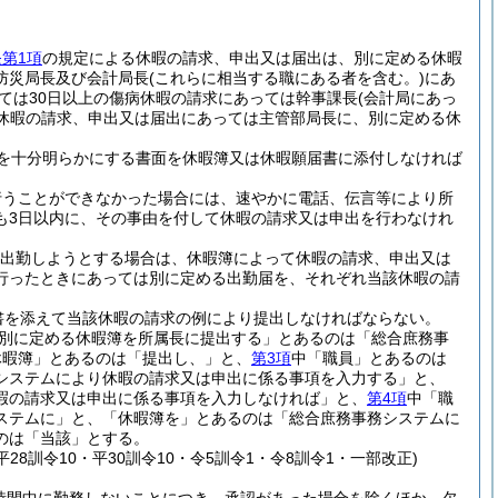
条第1項
の規定による休暇の請求、申出又は届出は、別に定める休暇
防災局長及び会計局長
(これらに相当する職にある者を含む。)
にあ
ては30日以上の傷病休暇の請求にあっては幹事課長
(会計局にあっ
の休暇の請求、申出又は届出にあっては主管部局長に、別に定める休
を十分明らかにする書面を休暇簿又は休暇願届書に添付しなければ
行うことができなかった場合には、速やかに電話、伝言等により所
も3日以内に、その事由を付して休暇の請求又は申出を行わなけれ
出勤しようとする場合は、休暇簿によって休暇の請求、申出又は
行ったときにあっては別に定める出勤届を、それぞれ当該休暇の請
書を添えて当該休暇の請求の例により提出しなければならない。
別に定める休暇簿を所属長に提出する」とあるのは「総合庶務事
休暇簿」とあるのは「提出し、」と、
第3項
中「職員」とあるのは
システムにより休暇の請求又は申出に係る事項を入力する」と、
暇の請求又は申出に係る事項を入力しなければ」と、
第4項
中「職
ステムに」と、「休暇簿を」とあるのは「総合庶務事務システムに
のは「当該」とする。
平28訓令10・平30訓令10・令5訓令1・令8訓令1・一部改正)