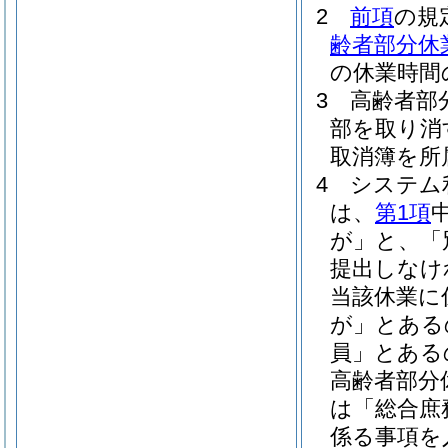
2
前項
の規
齢者部分休
の休業時間
3
高齢者部
部を取り消
取消簿を所
4
システム
は、
第1項
が」と、「
提出しなけ
当該休業に
が」とある
員」とある
高齢者部分
は「総合庶
係る事項を