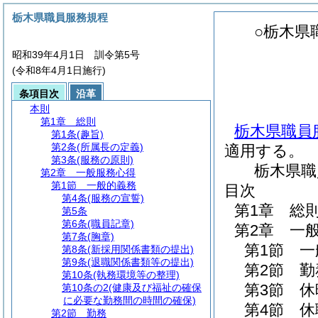
栃木県職員服務規程
○栃木県
昭和39年4月1日 訓令第5号
(令和8年4月1日施行)
条項目次
沿革
本則
第1章
総則
栃木県職員
第1条
(趣旨)
第2条
(所属長の定義)
適用する。
第3条
(服務の原則)
栃木県職
第2章
一般服務心得
第1節
一般的義務
目次
第4条
(服務の宣誓)
第1章
総
第5条
第6条
(職員記章)
第2章
一
第7条
(胸章)
第1節
一
第8条
(新採用関係書類の提出)
第9条
(退職関係書類等の提出)
第2節
勤
第10条
(執務環境等の整理)
第3節
休
第10条の2
(健康及び福祉の確保
に必要な勤務間の時間の確保)
第4節
休
第2節
勤務