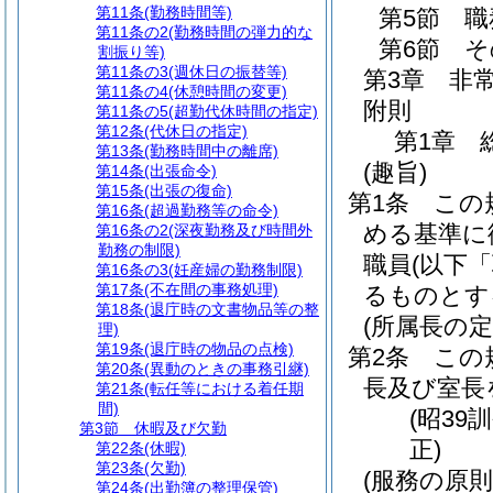
第11条
(勤務時間等)
第5節
職
第11条の2
(勤務時間の弾力的な
第6節
そ
割振り等)
第11条の3
(週休日の振替等)
第3章
非
第11条の4
(休憩時間の変更)
附則
第11条の5
(超勤代休時間の指定)
第12条
(代休日の指定)
第1章
第13条
(勤務時間中の離席)
(趣旨)
第14条
(出張命令)
第15条
(出張の復命)
第1条
この
第16条
(超過勤務等の命令)
める基準に
第16条の2
(深夜勤務及び時間外
勤務の制限)
職員
(以下
第16条の3
(妊産婦の勤務制限)
第17条
(不在間の事務処理)
るものとす
第18条
(退庁時の文書物品等の整
(所属長の定
理)
第19条
(退庁時の物品の点検)
第2条
この
第20条
(異動のときの事務引継)
長及び室長
第21条
(転任等における着任期
間)
(昭39
第3節
休暇及び欠勤
正)
第22条
(休暇)
第23条
(欠勤)
(服務の原則
第24条
(出勤簿の整理保管)