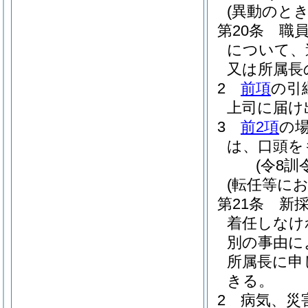
(異動のと
第20条
職
について、
又は所属長
2
前項
の引
上司に届け
3
前2項
の
は、口頭を
(令8訓
(転任等に
第21条
新
着任しなけ
別の事由に
所属長に申
きる。
2
病気、災