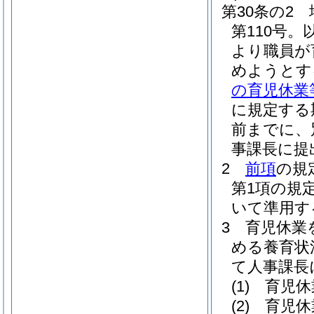
第30条の2
第110号
より職員が
めようとす
の育児休業
に規定する
前までに、
事課長に提
2
前項
の規
第1項の規
いて準用す
3
育児休業
める養育状
て人事課長
(1)
育児休
(2)
育児休