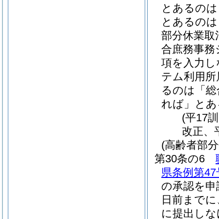
とあるのは
とあるのは
部分休業取
合庶務事務
項を入力し
テム利用所
るのは「総
れば」とあ
(平17
改正、平
(高齢者部分
第30条の6
県条例第47
の承認を申
日前までに
に提出しな