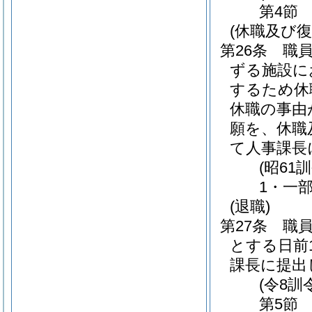
第4節
(休職及び復
第26条
職
ずる施設に
するため休
休職の事由
願を、休職
て人事課長
(昭61
1・一部
(退職)
第27条
職
とする日前
課長に提出
(令8訓
第5節