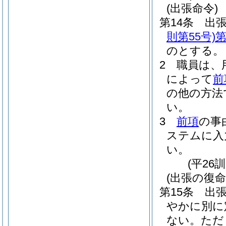
(出張命令)
第14条
出
則第55号)
第
のとする。
2
職員は、
によって
前
の他の方法
い。
3
前項
の事
ステムに入
い。
(平26
(出張の復命
第15条
出
やかに別に
ない。
ただ