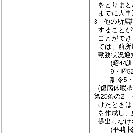
をとりまと
までに人事
3
他の所属
することが
ことができ
ては、前所
勤務状況通
(昭44
9・昭5
訓令5・
(傷病休暇承
第25条の2
けたときは
を作成し、
提出しなけ
(平4訓