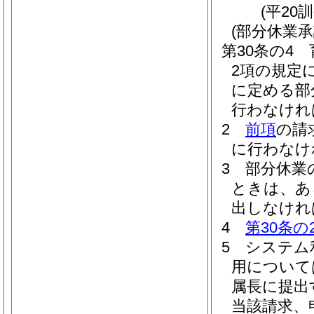
(平20
(部分休業承
第30条の4
2項の規定
に定める部
行わなけれ
2
前項
の請
に行わなけ
3
部分休業
ときは、あ
出しなけれ
4
第30条の
5
システム
用について
属長に提出
当該請求、