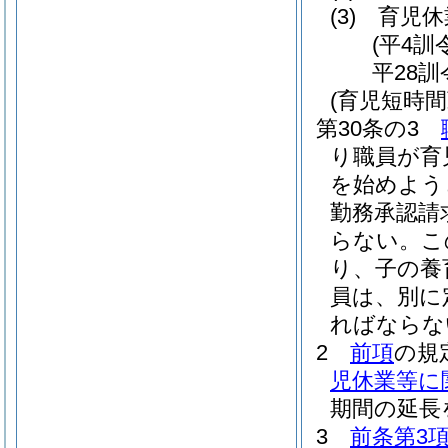
(3)
育児休
(平4訓
平28訓
(育児短時間
第30条の3
り職員が育
を始めよう
勤務承認請
らない。
こ
り、子の養
員は、別に
ればならな
2
前項
の規
児休業等に
期間の延長
3
前条第3