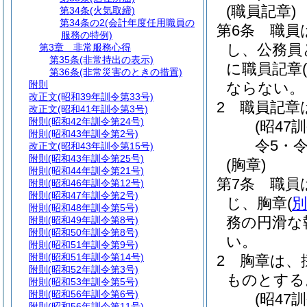
(職員記章)
第34条
(火気取締)
第34条の2
(会計年度任用職員の
第6条
職員
服務の特例)
し、公務員
第3章
非常服務心得
第35条
(非常持出の表示)
に職員記章
(
第36条
(非常災害のときの措置)
附則
ならない。
改正文
(昭和39年訓令第33号)
2
職員記章
改正文
(昭和41年訓令第3号)
附則
(昭和42年訓令第24号)
(昭47
附則
(昭和43年訓令第2号)
令5・令
改正文
(昭和43年訓令第15号)
附則
(昭和43年訓令第25号)
(胸章)
附則
(昭和44年訓令第21号)
第7条
職員
附則
(昭和46年訓令第12号)
附則
(昭和47年訓令第2号)
じ、胸章
(
別
附則
(昭和48年訓令第5号)
務の円滑な
附則
(昭和49年訓令第8号)
附則
(昭和50年訓令第8号)
い。
附則
(昭和51年訓令第9号)
附則
(昭和51年訓令第14号)
2
胸章は、
附則
(昭和52年訓令第3号)
ものとする
附則
(昭和53年訓令第5号)
附則
(昭和56年訓令第6号)
(昭47
附則
(昭和56年訓令第11号)