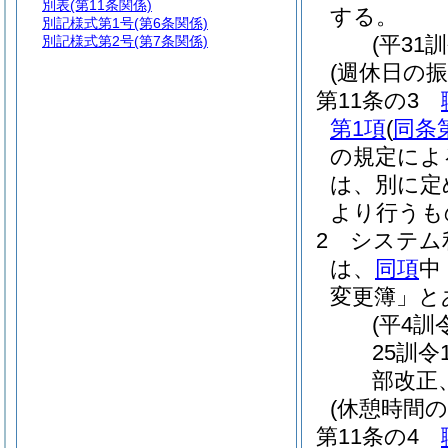
別表
(第11条関係)
する。
別記様式第1号
(第6条関係)
(平31
別記様式第2号
(第7条関係)
(週休日の振
第11条の3
第1項
(
同条
の規定によ
は、別に定
より行うも
2
システム
は、
同項
中
変更簿」と
(平4訓
25訓令
部改正
(休憩時間の
第11条の4