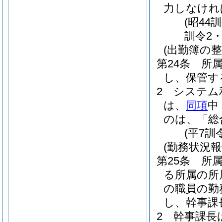
力しなけれ
(昭44
訓令2
(出勤簿の整
第24条
所
し、保管す
2
システム
は、
同項
中
のは、「総
(平7訓
(勤務状況報
第25条
所
る所属の所
の職員の勤
し、幹事課
2
幹事課長