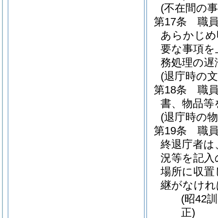
(不在間の事
第17条
職
あらかじめ
要な事項を
務処理の遅
(退庁時の
第18条
職
書、物品等
(退庁時の物
第19条
職
終退庁者は
況等を記入
場所に収置
継がなけれ
(昭42
正)