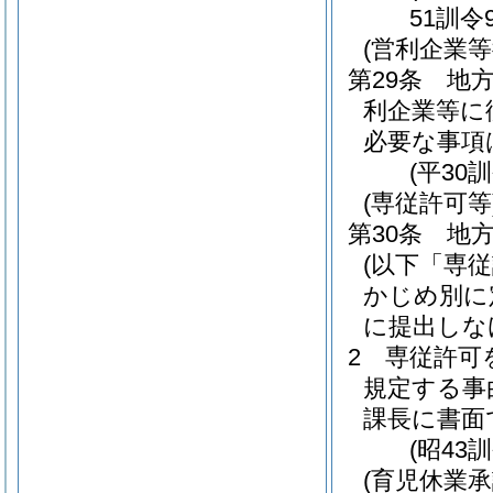
51訓令
(営利企業等
第29条
地方
利企業等に
必要な事項
(平30
(専従許可等
第30条
地方
(以下「専
かじめ別に
に提出しな
2
専従許可
規定する事
課長に書面
(昭43
(育児休業承