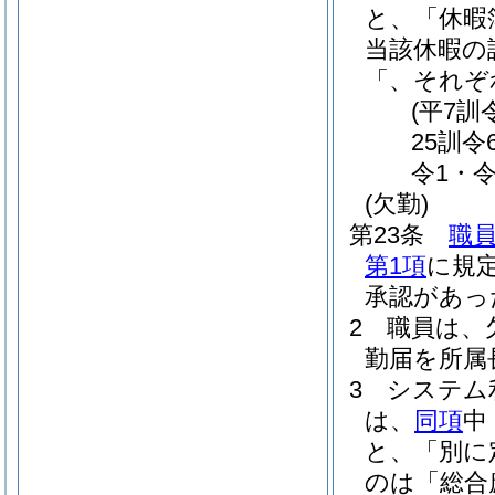
と、「休暇
当該休暇の
「、それぞ
(平7訓
25訓令
令1・令
(欠勤)
第23条
職
第1項
に規
承認があっ
2
職員は、
勤届を所属
3
システム
は、
同項
中
と、「別に
のは「総合