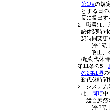
第1項
の規
とする日の
長に提出す
2
職員は、
該休憩時間
憩時間変更
(平19
改正、
(超勤代休時
第11条の5
の2第1項
の
勤代休時間
2
システム
は、
同項
中
「総合庶務
(平22