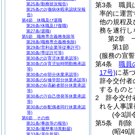
第3条
職員
第25条
(勤務状況報告)
第25条の2
(傷病休暇承認状況報
率的に運営
告)
第4節
休職及び退職
他の規程及
第26条
(休職及び復職)
務を遂行し
第27条
(退職)
第5節
職務専念義務免除等
第2章
第28条
(職務専念義務免除)
第1節
第29条
(営利企業等従事許可)
第30条
(専従許可等)
(服務の宣誓
第30条の2
(育児休業承認等)
第4条
職員
第30条の3
(育児短時間勤務承認
等)
17号)
に基
第30条の4
(部分休業承認等)
辞令交付者
第30条の5
(修学部分休業承認等)
第30条の6
(高齢者部分休業承認
するものと
等)
第30条の7
(自己啓発等休業承認
2
辞令交付
等)
れを人事課
第30条の8
(配偶者同行休業承認
等)
(令3訓
第6節
その他
第5条
削除
第31条
(事故等の報告)
第32条
(履歴事項異動届)
(昭49訓
第33条
(居住所届)