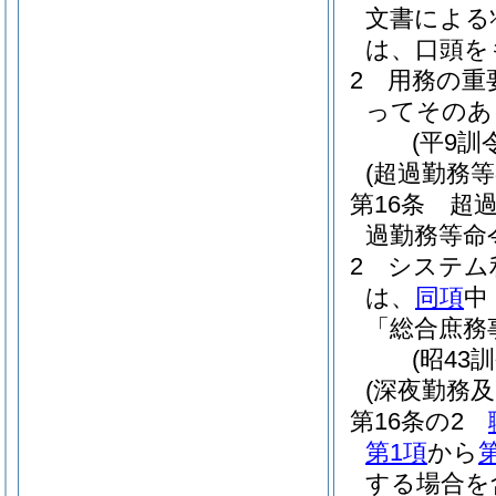
文書による
は、口頭を
2
用務の重
ってそのあ
(平9訓
(超過勤務等
第16条
超
過勤務等命
2
システム
は、
同項
中
「総合庶務
(昭43
(深夜勤務
第16条の2
第1項
から
する場合を