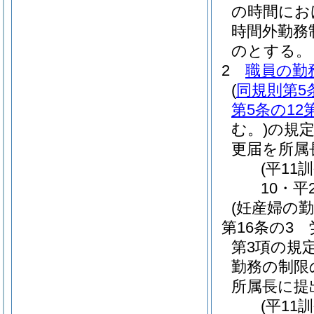
の時間にお
時間外勤務
のとする。
2
職員の勤
(
同規則第5
第5条の12
む。)
の規
更届を所属
(平11
10・平
(妊産婦の勤
第16条の3
第3項の規
勤務の制限
所属長に提
(平11