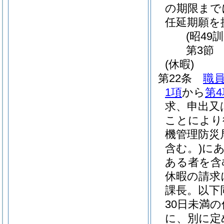
の期限まで
任延期願を
(昭49
第3節
(休暇)
第22条
職
1項
から
第4
求、申出又
ことにより
機管理防災
含む。)
にあ
ある者を含
休暇の請求
課長。以下
30日未満
に、別に定