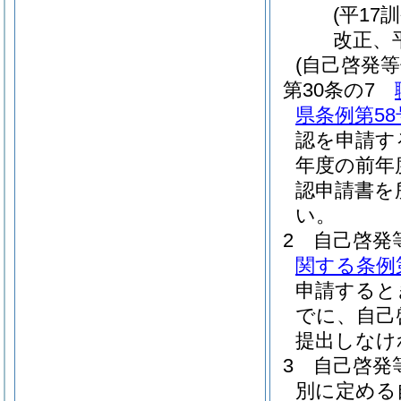
(平17
改正、平
(自己啓発等
第30条の7
県条例第58
認を申請す
年度の前年
認申請書を
い。
2
自己啓発
関する条例
申請すると
でに、自己
提出しなけ
3
自己啓発
別に定める