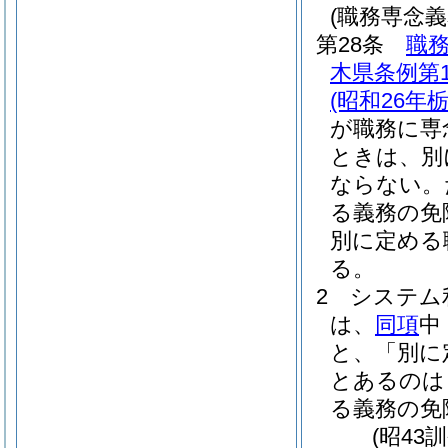
(職務専念義
第28条
職
木県条例第1
(昭和26年
が職務に専
ときは、別
ならない。
る義務の免
別に定める
る。
2
システム
は、
同項
中
と、「別に
とあるのは
る義務の免
(昭43