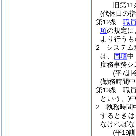
旧第11
(代休日の指
第12条
職
項
の規定に
より行うも
2
システム
は、
同項
中
庶務事務シ
(平7訓
(勤務時間中
第13条
職
という。)
2
執務時間
するときは
なければな
(平19