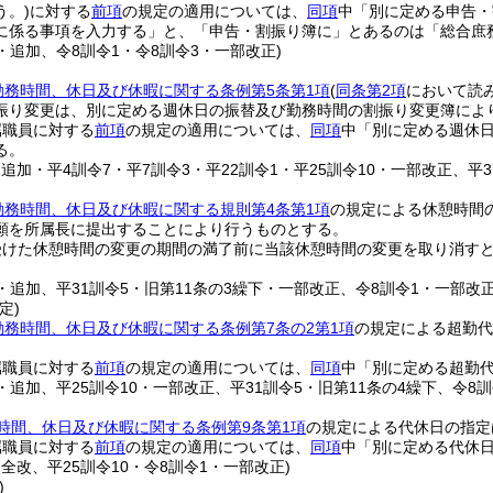
う。)
に対する
前項
の規定の適用については、
同項
中「別に定める申告・
に係る事項を入力する」と、「申告・割振り簿に」とあるのは「総合庶
5・追加、令8訓令1・令8訓令3・一部改正)
勤務時間、休日及び休暇に関する条例第5条第1項
(
同条第2項
において読
振り変更は、別に定める週休日の振替及び勤務時間の割振り変更簿によ
属職員に対する
前項
の規定の適用については、
同項
中「別に定める週休
る。
・追加・平4訓令7・平7訓令3・平22訓令1・平25訓令10・一部改正、平
勤務時間、休日及び休暇に関する規則第4条第1項
の規定による休憩時間
願を所属長に提出することにより行うものとする。
受けた休憩時間の変更の期間の満了前に当該休憩時間の変更を取り消す
。
4・追加、平31訓令5・旧第11条の3繰下・一部改正、令8訓令1・一部改正
定)
勤務時間、休日及び休暇に関する条例第7条の2第1項
の規定による超勤代
属職員に対する
前項
の規定の適用については、
同項
中「別に定める超勤
8・追加、平25訓令10・一部改正、平31訓令5・旧第11条の4繰下、令8
時間、休日及び休暇に関する条例第9条第1項
の規定による代休日の指定
属職員に対する
前項
の規定の適用については、
同項
中「別に定める代休
・全改、平25訓令10・令8訓令1・一部改正)
)