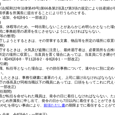
)
準法
(昭和22年法律第49号)
第66条第2項及び第3項の規定により妊産婦
請求書を所属長に提出することにより行うものとする。
2・追加、令8訓令1・一部改正)
)
張、休暇等のため、一時出勤しないことがあらかじめ明らかとなった場
間に事務処理の遅滞を生じさせないようにしなければならない。
等の整理)
庁しようとするときは、その管掌する文書、物品等を所定の場所に収置
検)
庁するときは、火気及び盗難に注意し、最終退庁者は、必要箇所を点検
所定の場所に収置し、当直員を置く場合にあっては、当直員に引き継が
13・昭49訓令8・平11訓令2・令8訓令1・一部改正)
引継)
職、転任等となった場合は、その担任事務について、速やかに別に定め
い。
了したときは、事務引継書に連署のうえ、上司に届け出なければならな
庁の係長及び同相当職以下の職員にあっては、口頭をもってこれに代え
・一部改正)
任期間)
及び転任を命ぜられた職員は、発令の日に着任しなければならない。
た
かじめ所属長に申し出て、発令の日から7日以内に着任することができ
他やむを得ない事由により、
前項ただし書
の期限までに着任することが
。
8・全改、令8訓令1・一部改正)