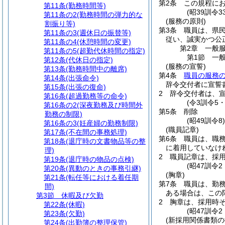
第2条
この規程に
第11条
(勤務時間等)
(昭39訓令
第11条の2
(勤務時間の弾力的な
(服務の原則)
割振り等)
第3条
職員は、県
第11条の3
(週休日の振替等)
従い、誠実かつ公
第11条の4
(休憩時間の変更)
第2章
一般
第11条の5
(超勤代休時間の指定)
第1節
一
第12条
(代休日の指定)
(服務の宣誓)
第13条
(勤務時間中の離席)
第4条
職員の服務
第14条
(出張命令)
辞令交付者に宣誓
第15条
(出張の復命)
2
辞令交付者は、
第16条
(超過勤務等の命令)
(令3訓令5
第16条の2
(深夜勤務及び時間外
第5条
削除
勤務の制限)
(昭49訓令8
第16条の3
(妊産婦の勤務制限)
(職員記章)
第17条
(不在間の事務処理)
第6条
職員は、職
第18条
(退庁時の文書物品等の整
に着用していなけ
理)
2
職員記章は、採
第19条
(退庁時の物品の点検)
(昭47訓令
第20条
(異動のときの事務引継)
(胸章)
第21条
(転任等における着任期
第7条
職員は、勤
間)
ある場合は、この
第3節
休暇及び欠勤
2
胸章は、採用時
第22条
(休暇)
(昭47訓令
第23条
(欠勤)
(新採用関係書類の
第24条
(出勤簿の整理保管)