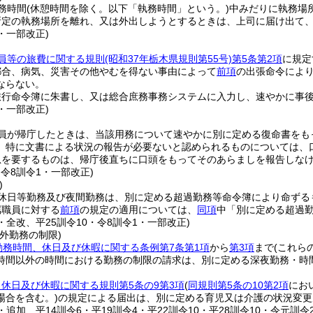
務時間
(休憩時間を除く。以下「執務時間」という。)
中みだりに執務場
所定の執務場所を離れ、又は外出しようとするときは、上司に届け出て
4・一部改正)
員等の旅費に関する規則
(昭和37年栃木県規則第55号)
第5条第2項
に規定
都合、病気、災害その他やむを得ない事由によって
前項
の出張命令によ
ならない。
旅行命令簿に朱書し、又は総合庶務事務システムに入力し、速やかに事
4・一部改正)
員が帰庁したときは、当該用務について速やかに別に定める復命書をも
、特に文書による状況の報告が必要ないと認められるものについては、
急を要するものは、帰庁後直ちに口頭をもってそのあらましを報告しな
・令8訓令1・一部改正)
)
休日等勤務及び夜間勤務は、別に定める超過勤務等命令簿により命ずる
属職員に対する
前項
の規定の適用については、
同項
中「別に定める超過
2・全改、平25訓令10・令8訓令1・一部改正)
外勤務の制限)
勤務時間、休日及び休暇に関する条例第7条第1項
から
第3項
まで
(これら
時間以外の時間における勤務の制限の請求は、別に定める深夜勤務・時
休日及び休暇に関する規則第5条の9第3項
(
同規則第5条の10第2項
にお
場合を含む。)
の規定による届出は、別に定める育児又は介護の状況変更
2・追加、平14訓令6・平19訓令4・平22訓令10・平28訓令10・令元訓令