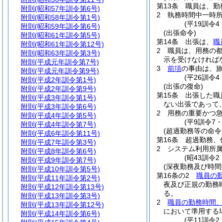
第13条
職員は、勤
附則
(昭和57年訓令第6号)
2
執務時間中一時
附則
(昭和58年訓令第1号)
(平19訓令
附則
(昭和59年訓令第6号)
(出張命令)
附則
(昭和61年訓令第5号)
第14条
出張は、
職
附則
(昭和61年訓令第12号)
2
職員は、用務の
附則
(昭和63年訓令第3号)
示を受けなければ
附則
(平成元年訓令第7号)
3
前項
の事由は、
附則
(平成元年訓令第9号)
(平26訓令
附則
(平成2年訓令第1号)
(出張の復命)
附則
(平成2年訓令第9号)
第15条
出張した職
附則
(平成3年訓令第1号)
ない出張であって
附則
(平成3年訓令第6号)
2
用務の重要かつ
附則
(平成4年訓令第5号)
(平9訓令7
附則
(平成4年訓令第7号)
(超過勤務等の命令
附則
(平成6年訓令第11号)
第16条
超過勤務、
附則
(平成7年訓令第3号)
2
システム利用所
附則
(平成8年訓令第6号)
(昭43訓令
附則
(平成9年訓令第7号)
(深夜勤務及び時間
附則
(平成10年訓令第5号)
第16条の2
職員の
附則
(平成11年訓令第2号)
夜及び正規の勤務
附則
(平成12年訓令第13号)
る。
附則
(平成13年訓令第3号)
2
職員の勤務時間、
附則
(平成13年訓令第12号)
において準用する
附則
(平成14年訓令第6号)
(平11訓令