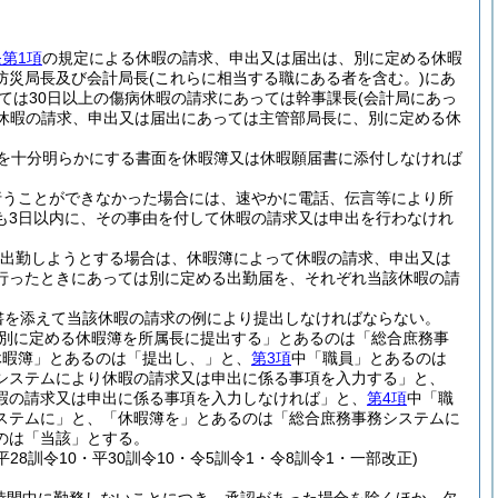
条第1項
の規定による休暇の請求、申出又は届出は、別に定める休暇
防災局長及び会計局長
(これらに相当する職にある者を含む。)
にあ
ては30日以上の傷病休暇の請求にあっては幹事課長
(会計局にあっ
の休暇の請求、申出又は届出にあっては主管部局長に、別に定める休
を十分明らかにする書面を休暇簿又は休暇願届書に添付しなければ
行うことができなかった場合には、速やかに電話、伝言等により所
も3日以内に、その事由を付して休暇の請求又は申出を行わなけれ
出勤しようとする場合は、休暇簿によって休暇の請求、申出又は
行ったときにあっては別に定める出勤届を、それぞれ当該休暇の請
書を添えて当該休暇の請求の例により提出しなければならない。
別に定める休暇簿を所属長に提出する」とあるのは「総合庶務事
休暇簿」とあるのは「提出し、」と、
第3項
中「職員」とあるのは
システムにより休暇の請求又は申出に係る事項を入力する」と、
暇の請求又は申出に係る事項を入力しなければ」と、
第4項
中「職
ステムに」と、「休暇簿を」とあるのは「総合庶務事務システムに
のは「当該」とする。
平28訓令10・平30訓令10・令5訓令1・令8訓令1・一部改正)