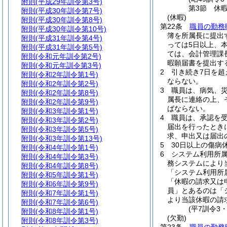
附則
(平成29年訓令第3号)
第3節
休
附則
(平成30年訓令第7号)
(休暇)
附則
(平成30年訓令第8号)
第22条
職員の勤務
附則
(平成30年訓令第10号)
簿を所属長に提出
附則
(平成31年訓令第4号)
っては5日以上、
附則
(平成31年訓令第5号)
ては、会計管理課
附則
(令和元年訓令第2号)
暇願届書を提出す
附則
(令和元年訓令第3号)
2
引き続き7日を
附則
(令和2年訓令第1号)
ならない。
附則
(令和2年訓令第2号)
3
職員は、病気、
附則
(令和2年訓令第8号)
属長に連絡の上、
附則
(令和2年訓令第9号)
ばならない。
附則
(令和3年訓令第1号)
4
職員は、承認を
附則
(令和3年訓令第2号)
届出を行ったとき
附則
(令和3年訓令第5号)
求、申出又は届出
附則
(令和3年訓令第13号)
5
30日以上の傷
附則
(令和4年訓令第1号)
6
システム利用所
附則
(令和4年訓令第3号)
務システムにより
附則
(令和4年訓令第8号)
「システム利用所
附則
(令和5年訓令第1号)
「休暇の請求又は
附則
(令和6年訓令第9号)
員」とあるのは「
附則
(令和7年訓令第1号)
より当該休暇の請
附則
(令和7年訓令第6号)
(平7訓令3
附則
(令和8年訓令第1号)
(欠勤)
附則
(令和8年訓令第3号)