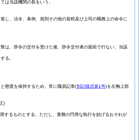
っては当該機関の長をいう。
自覚し、法令、条例、規則その他の規程及び上司の職務上の命令に
宣誓は、辞令の交付を受けた後、辞令交付者の面前で行ない、当該
とする。
えと態度を保持するため、常に職員記章
(
別記様式第1号
)
を左胸上部
正)
用するものとする。
ただし、業務の円滑な執行を妨げるおそれが