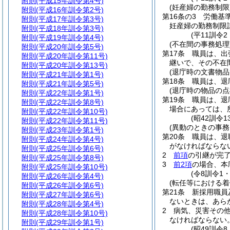
附則
(平成15年訓令第4号)
(妊産婦の勤務制限
附則
(平成16年訓令第2号)
第16条の3
労働基
附則
(平成17年訓令第3号)
妊産婦の勤務制限
附則
(平成18年訓令第3号)
(平11訓令
附則
(平成19年訓令第4号)
(不在間の事務処理
附則
(平成20年訓令第5号)
第17条
職員は、出
附則
(平成20年訓令第11号)
継いで、その不在
附則
(平成20年訓令第13号)
(退庁時の文書物品
附則
(平成21年訓令第1号)
第18条
職員は、退
附則
(平成21年訓令第5号)
(退庁時の物品の点
附則
(平成22年訓令第1号)
第19条
職員は、退
附則
(平成22年訓令第8号)
場合にあっては、
附則
(平成22年訓令第10号)
(昭42訓令
附則
(平成22年訓令第11号)
(異動のときの事務
附則
(平成23年訓令第1号)
第20条
職員は、退
附則
(平成24年訓令第4号)
がなければならな
附則
(平成25年訓令第6号)
2
前項
の引継が完
附則
(平成25年訓令第8号)
3
前2項
の場合、本
附則
(平成25年訓令第10号)
(令8訓令1
附則
(平成26年訓令第4号)
(転任等における着
附則
(平成26年訓令第6号)
第21条
新採用職員
附則
(平成27年訓令第6号)
ないときは、あら
附則
(平成28年訓令第4号)
2
病気、災害その
附則
(平成28年訓令第10号)
なければならない
附則
(平成29年訓令第1号)
(昭49訓令