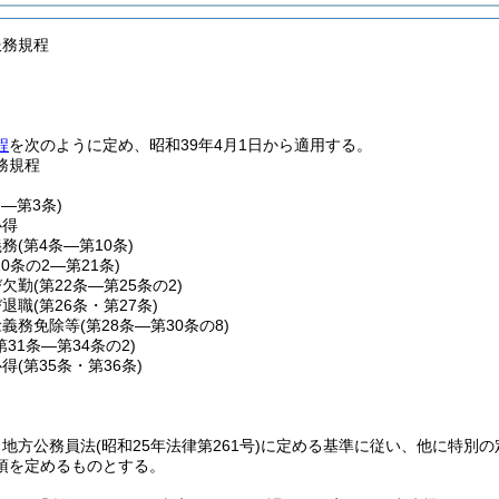
服務規程
程
を次のように定め、昭和39年4月1日から適用する。
務規程
条―第3条)
心得
義務
(第4条―第10条)
10条の2―第21条)
び欠勤
(第22条―第25条の2)
び退職
(第26条・第27条)
念義務免除等
(第28条―第30条の8)
第31条―第34条の2)
心得
(第35条・第36条)
、地方公務員法
(昭和25年法律第261号)
に定める基準に従い、他に特別の
項を定めるものとする。