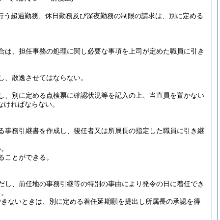
が行う超過勤務、休日勤務及び深夜勤務の制限の請求は、別に定める
合は、担任事務の処理に関し必要な事項を上司が定めた職員に引き
し、散逸させてはならない。
し、別に定める点検票に確認状況等を記入の上、当直員を置かない
なければならない。
る事務引継書を作成し、後任者又は所属長の指定した職員に引き継
い。
ることができる。
だし、前任地の事務引継等の特別の事由により発令の日に着任でき
る。
できないときは、別に定める着任延期願を提出し所属長の承認を得