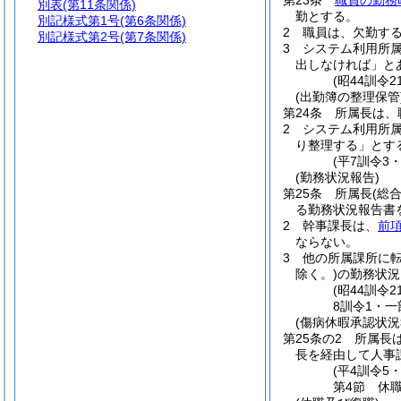
第23条
職員の勤務
別表
(第11条関係)
勤とする。
別記様式第1号
(第6条関係)
2
職員は、欠勤す
別記様式第2号
(第7条関係)
3
システム利用所
出しなければ」と
(昭44訓令
(出勤簿の整理保管
第24条
所属長は、
2
システム利用所
り整理する」とす
(平7訓令3
(勤務状況報告)
第25条
所属長
(総
る勤務状況報告書
2
幹事課長は、
前
ならない。
3
他の所属課所に
除く。)
の勤務状況
(昭44訓令
8訓令1・一
(傷病休暇承認状況
第25条の2
所属長
長を経由して人事
(平4訓令5
第4節
休