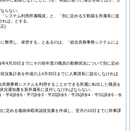
時間中に勤務しないことにつき、承認があった場合を除くほか、欠
ばならない。
は「システム利用所属職員」と、「別に定める欠勤届を所属長に提
ければ」とする。
正)
簿に整理し、保管する」とあるのは、「総合庶務事務システムによ
毎年4月20日までにその前年度の職員の勤務状況について別に定め
状況集計表を作成の上4月30日までに人事課長に提出しなければ
合庶務事務システムを利用することができる所属に転出した職員を
状況通知書を新所属長に送付しなければならない。
11・平4訓令5・平7訓令3・平20訓令5・平26訓令4・平31訓令5・令
別に定める傷病休暇承認状況書を作成し、翌月の10日までに幹事課