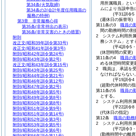
用所属職員」とい
第34条
(火気取締)
ムにより当該申告
第34条の2
(会計年度任用職員の
(平31訓令
服務の特例)
(週休日の振替等)
第3章
非常服務心得
第11条の3
職員の
第35条
(非常持出の表示)
間の勤務時間の割
第36条
(非常災害のときの措置)
2
システム利用所
附則
務システム」とす
改正文
(昭和39年訓令第33号)
(平4訓令5
改正文
(昭和41年訓令第3号)
(休憩時間の変更)
附則
(昭和42年訓令第24号)
第11条の4
職員の
附則
(昭和43年訓令第2号)
める休憩時間変更
改正文
(昭和43年訓令第15号)
2
職員は、承認を
附則
(昭和43年訓令第25号)
なければならない
附則
(昭和44年訓令第21号)
(平19訓令
附則
(昭和46年訓令第12号)
(超勤代休時間の指
附則
(昭和47年訓令第2号)
第11条の5
職員の
附則
(昭和48年訓令第5号)
とする。
附則
(昭和49年訓令第8号)
2
システム利用所
附則
(昭和50年訓令第8号)
(平22訓令
附則
(昭和51年訓令第9号)
(代休日の指定)
附則
(昭和51年訓令第14号)
第12条
職員の勤務
附則
(昭和52年訓令第3号)
2
システム利用所
附則
(昭和53年訓令第5号)
(平7訓令3
附則
(昭和56年訓令第6号)
(勤務時間中の離席
附則
(昭和56年訓令第11号)