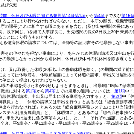
暇及び欠勤
時間、休日及び休暇に関する規則第14条第1項
から
第4項
まで及び
第15
することにより行わなければならない。
ただし、本庁の部長、危機管理
本庁の課長
(これに相当する職にある者を含む。)
及び出先機関の長にあっ
長。以下同じ。)
を経て人事課長に、出先機関の長の3日以上30日未満
ることにより行うものとする。
超える傷病休暇の請求については、医師等の証明書その他勤務しない事由
災害その他やむを得ない事由により、あらかじめ休暇の請求又は申出を
その勤務しなかった日から週休日、休日及び休日の代休日を除き遅くと
受け、又は取得した休暇
(30日以上の傷病休暇を除く。)
の期間の満了前に
にあっては休暇簿を、休暇願届書によって休暇の請求、申出又は届出を
の例により提出しなければならない。
病休暇の承認を受けた者が出勤しようとするときは、出勤届に医師の診断
属職員に対する
第1項
から
第4項
までの規定の適用については、
第1項
中「
当該休暇の請求、申出又は届出に係る事項を入力する」と、
第2項
中「
属職員」と、「休暇の請求又は申出を行う」とあるのは「総合庶務事務
申出を行わなければ」とあるのは「総合庶務事務システムにより当該休
システム利用所属職員」と、「休暇簿に」とあるのは「総合庶務事務シ
求、申出又は届出に係る事項を入力し」と、「、それぞれ当該」とある
・全改、平9訓令7・平11訓令2・平19訓令4・平25訓令6・平25訓令10・