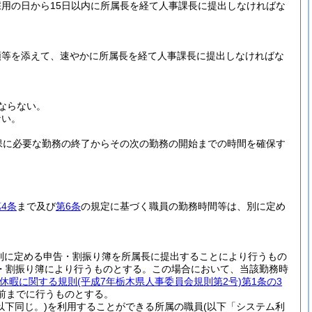
用の日から15日以内に所属長を経て人事課長に提出しなければな
類等を添えて、速やかに所属長を経て人事課長に提出しなければな
ならない。
ない。
保に必要な勤務の終了からその次の勤務の開始までの時間を確保す
4条
まで及び
第6条
の規定に基づく職員の勤務時間等は、別に定め
別に定める申告・割振り簿を所属長に提出することにより行うもの
・割振り簿により行うものとする。
この場合において、当該勤務時
休暇に関する規則
(平成7年栃木県人事委員会規則第2号)
第1条の3
前までに行うものとする。
以下同じ。)
を利用することができる所属の職員
(以下「システム利