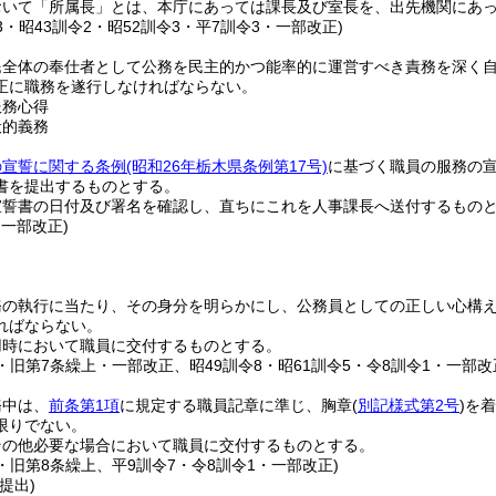
おいて「所属長」とは、本庁にあっては課長及び室長を、出先機関にあ
33・昭43訓令2・昭52訓令3・平7訓令3・一部改正)
民全体の奉仕者として公務を民主的かつ能率的に運営すべき責務を深く
正に職務を遂行しなければならない。
服務心得
般的義務
の宣誓に関する条例
(昭和26年栃木県条例第17号)
に基づく職員の服務の
書を提出するものとする。
宣誓書の日付及び署名を確認し、直ちにこれを人事課長へ送付するもの
・一部改正)
)
務の執行に当たり、その身分を明らかにし、公務員としての正しい心構
ればならない。
用時において職員に交付するものとする。
2・旧第7条繰上・一部改正、昭49訓令8・昭61訓令5・令8訓令1・一部改
務中は、
前条第1項
に規定する職員記章に準じ、胸章
(
別記様式第2号
)
を着
限りでない。
その他必要な場合において職員に交付するものとする。
2・旧第8条繰上、平9訓令7・令8訓令1・一部改正)
提出)