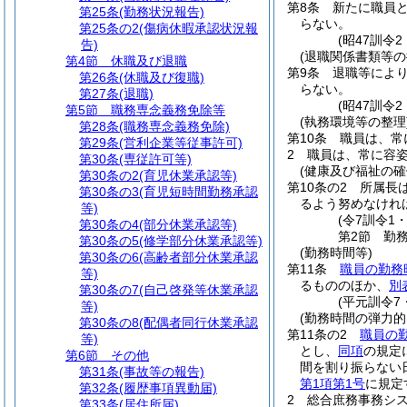
第8条
新たに職員
第25条
(勤務状況報告)
らない。
第25条の2
(傷病休暇承認状況報
(昭47訓令
告)
(退職関係書類等の
第4節
休職及び退職
第9条
退職等によ
第26条
(休職及び復職)
らない。
第27条
(退職)
(昭47訓令
第5節
職務専念義務免除等
(執務環境等の整理
第28条
(職務専念義務免除)
第10条
職員は、常
第29条
(営利企業等従事許可)
2
職員は、常に容
第30条
(専従許可等)
(健康及び福祉の
第30条の2
(育児休業承認等)
第10条の2
所属長
第30条の3
(育児短時間勤務承認
るよう努めなけれ
等)
(令7訓令1
第30条の4
(部分休業承認等)
第2節
勤
第30条の5
(修学部分休業承認等)
(勤務時間等)
第30条の6
(高齢者部分休業承認
第11条
職員の勤務
等)
るもののほか、
別
第30条の7
(自己啓発等休業承認
(平元訓令7
等)
(勤務時間の弾力的
第30条の8
(配偶者同行休業承認
第11条の2
職員の
等)
とし、
同項
の規定
第6節
その他
間を割り振らない
第31条
(事故等の報告)
第1項第1号
に規定
第32条
(履歴事項異動届)
2
総合庶務事務シ
第33条
(居住所届)