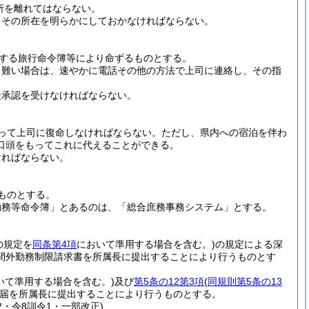
所を離れてはならない。
、その所在を明らかにしておかなければならない。
する旅行命令簿等により命ずるものとする。
り難い場合は、速やかに電話その他の方法で上司に連絡し、その指
後承認を受けなければならない。
って上司に復命しなければならない。
ただし、県内への宿泊を伴わ
口頭をもってこれに代えることができる。
ければならない。
ものとする。
勤務等命令簿」とあるのは、「総合庶務事務システム」とする。
の規定を
同条第4項
において準用する場合を含む。)
の規定による深
間外勤務制限請求書を所属長に提出することにより行うものとす
いて準用する場合を含む。)
及び
第5条の12第3項
(
同規則第5条の13
届を所属長に提出することにより行うものとする。
2・令8訓令1・一部改正)