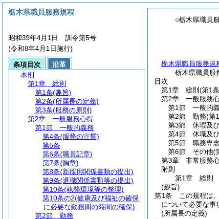
栃木県職員服務規程
○栃木県職員
昭和39年4月1日 訓令第5号
(令和8年4月1日施行)
栃木県職員服務規
条項目次
沿革
栃木県職員服
本則
目次
第1章
総則
第1章
総則
(第1
第1条
(趣旨)
第2章
一般服務
第2条
(所属長の定義)
第1節
一般的
第3条
(服務の原則)
第2節
勤務
(第
第2章
一般服務心得
第3節
休暇及
第1節
一般的義務
第4節
休職及
第4条
(服務の宣誓)
第5節
職務専
第5条
第6節
その他
(
第6条
(職員記章)
第3章
非常服務
第7条
(胸章)
附則
第8条
(新採用関係書類の提出)
第1章
総則
第9条
(退職関係書類等の提出)
(趣旨)
第10条
(執務環境等の整理)
第1条
この規程は
第10条の2
(健康及び福祉の確保
について必要な事
に必要な勤務間の時間の確保)
(所属長の定義)
第2節
勤務