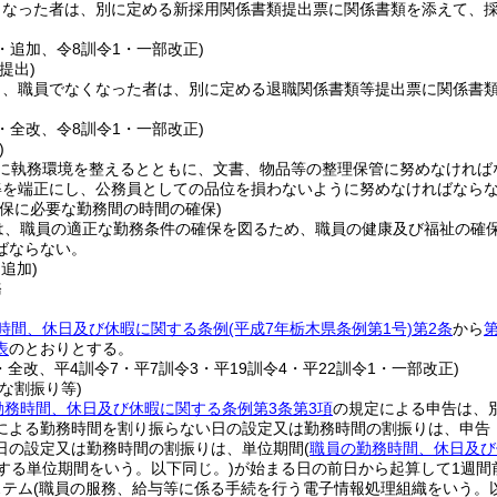
となった者は、別に定める新採用関係書類提出票に関係書類を添えて、採
2・追加、令8訓令1・一部改正)
提出)
り、職員でなくなった者は、別に定める退職関係書類等提出票に関係書
2・全改、令8訓令1・一部改正)
)
に執務環境を整えるとともに、文書、物品等の整理保管に努めなければ
姿を端正にし、公務員としての品位を損わないように努めなければなら
確保に必要な勤務間の時間の確保)
は、職員の適正な勤務条件の確保を図るため、職員の健康及び福祉の確
ばならない。
・追加)
務
時間、休日及び休暇に関する条例
(平成7年栃木県条例第1号)
第2条
から
第
表
のとおりとする。
・全改、平4訓令7・平7訓令3・平19訓令4・平22訓令1・一部改正)
な割振り等)
勤務時間、休日及び休暇に関する条例第3条第3項
の規定による申告は、
による勤務時間を割り振らない日の設定又は勤務時間の割振りは、申告
日の設定又は勤務時間の割振りは、単位期間
(
職員の勤務時間、休日及び
する単位期間をいう。以下同じ。)
が始まる日の前日から起算して1週間
ステム
(職員の服務、給与等に係る手続を行う電子情報処理組織をいう。