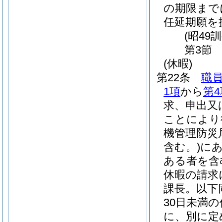
の期限まで
任延期願を
(昭49
第3節
(休暇)
第22条
職
1項
から
第4
求、申出又
ことにより
機管理防災
含む。)
にあ
ある者を含
休暇の請求
課長。以下
30日未満
に、別に定