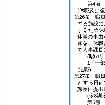
第4節
(休職及び復
第26条
職
ずる施設に
するため休
休職の事由
願を、休職
て人事課長
(昭61
1・一部
(退職)
第27条
職
とする日前
課長に提出
(令8訓
第5節