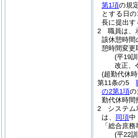
第1項
の規
とする日の
長に提出す
2
職員は、
該休憩時間
憩時間変更
(平19
改正、
(超勤代休時
第11条の5
の2第1項
の
勤代休時間
2
システム
は、
同項
中
「総合庶務
(平22