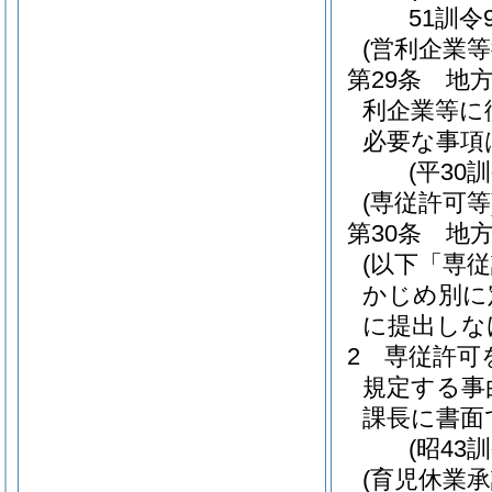
51訓令
(営利企業等
第29条
地方
利企業等に
必要な事項
(平30
(専従許可等
第30条
地方
(以下「専
かじめ別に
に提出しな
2
専従許可
規定する事
課長に書面
(昭43
(育児休業承