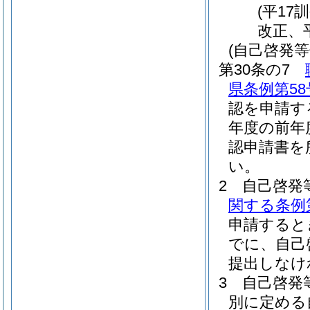
(平17
改正、平
(自己啓発等
第30条の7
県条例第58
認を申請す
年度の前年
認申請書を
い。
2
自己啓発
関する条例
申請すると
でに、自己
提出しなけ
3
自己啓発
別に定める