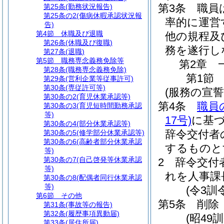
第3条
職員
第25条
(勤務状況報告)
第25条の2
(傷病休暇承認状況報
率的に運営
告)
第4節
休職及び退職
他の規程及
第26条
(休職及び復職)
務を遂行し
第27条
(退職)
第5節
職務専念義務免除等
第2章
第28条
(職務専念義務免除)
第1節
第29条
(営利企業等従事許可)
第30条
(専従許可等)
(服務の宣誓
第30条の2
(育児休業承認等)
第4条
職員
第30条の3
(育児短時間勤務承認
等)
17号)
に基
第30条の4
(部分休業承認等)
辞令交付者
第30条の5
(修学部分休業承認等)
第30条の6
(高齢者部分休業承認
するものと
等)
第30条の7
(自己啓発等休業承認
2
辞令交付
等)
れを人事課
第30条の8
(配偶者同行休業承認
等)
(令3訓
第6節
その他
第5条
削除
第31条
(事故等の報告)
第32条
(履歴事項異動届)
(昭49訓
第33条
(居住所届)