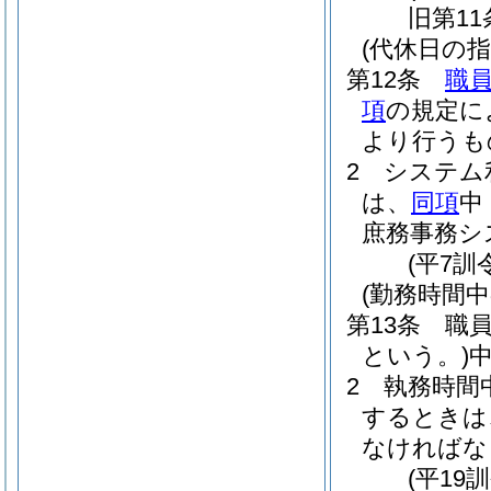
旧第11
(代休日の指
第12条
職
項
の規定に
より行うも
2
システム
は、
同項
中
庶務事務シ
(平7訓
(勤務時間中
第13条
職
という。)
2
執務時間
するときは
なければな
(平19