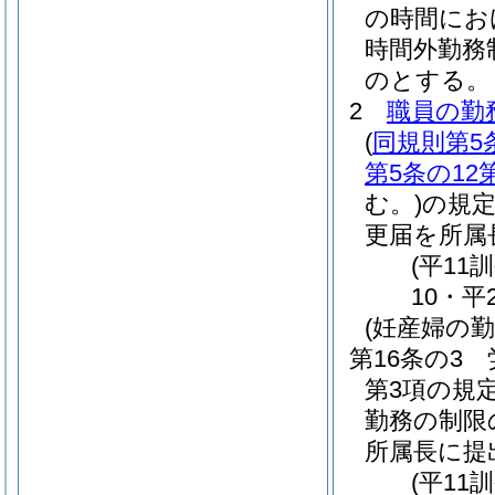
の時間にお
時間外勤務
のとする。
2
職員の勤
(
同規則第5
第5条の12
む。)
の規
更届を所属
(平11
10・平
(妊産婦の勤
第16条の3
第3項の規
勤務の制限
所属長に提
(平11