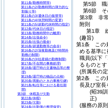
第11条
(勤務時間等)
第5節
職
第11条の2
(勤務時間の弾力的な
第6節
そ
割振り等)
第11条の3
(週休日の振替等)
第3章
非
第11条の4
(休憩時間の変更)
附則
第11条の5
(超勤代休時間の指定)
第12条
(代休日の指定)
第1章
第13条
(勤務時間中の離席)
(趣旨)
第14条
(出張命令)
第15条
(出張の復命)
第1条
この
第16条
(超過勤務等の命令)
める基準に
第16条の2
(深夜勤務及び時間外
勤務の制限)
職員
(以下
第16条の3
(妊産婦の勤務制限)
第17条
(不在間の事務処理)
るものとす
第18条
(退庁時の文書物品等の整
(所属長の定
理)
第19条
(退庁時の物品の点検)
第2条
この
第20条
(異動のときの事務引継)
長及び室長
第21条
(転任等における着任期
間)
(昭39
第3節
休暇及び欠勤
正)
第22条
(休暇)
第23条
(欠勤)
(服務の原則
第24条
(出勤簿の整理保管)