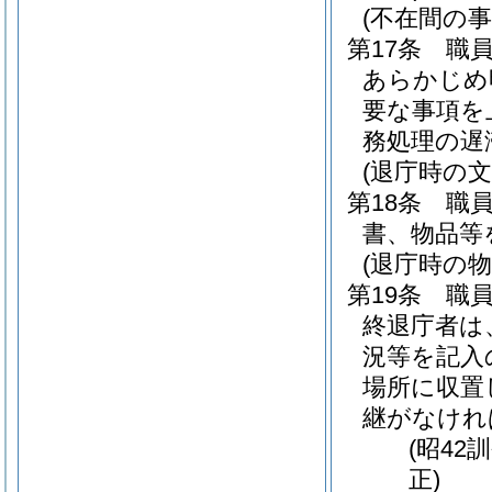
(不在間の事
第17条
職
あらかじめ
要な事項を
務処理の遅
(退庁時の
第18条
職
書、物品等
(退庁時の物
第19条
職
終退庁者は
況等を記入
場所に収置
継がなけれ
(昭42
正)