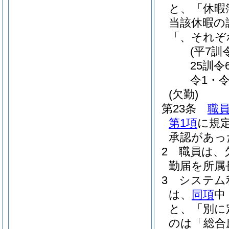
と、「休暇
当該休暇の
「、それぞ
(平7訓
25訓令
令1・令
(欠勤)
第23条
職
第1項
に規
承認があっ
2
職員は、
勤届を所属
3
システム
は、
同項
中
と、「別に
のは「総合