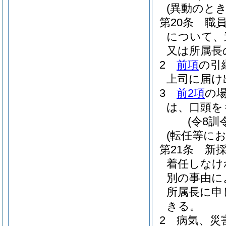
(異動のと
第20条
職
について、
又は所属長
2
前項
の引
上司に届け
3
前2項
の
は、口頭を
(令8訓
(転任等に
第21条
新
着任しなけ
別の事由に
所属長に申
きる。
2
病気、災