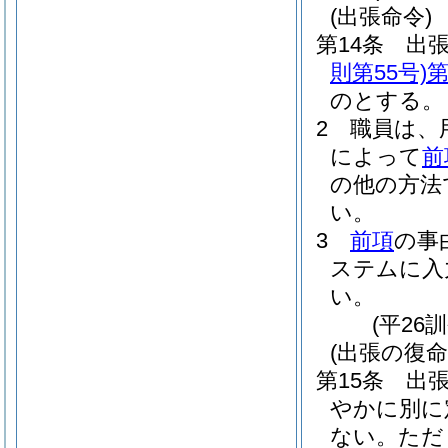
(出張命令)
第14条
出
則第55号)
第
のとする。
2
職員は、
によって
前
の他の方法
い。
3
前項
の事
ステムに入
い。
(平26
(出張の復命
第15条
出
やかに別に
ない。
ただ