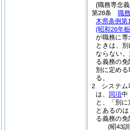
(職務専念義
第28条
職
木県条例第1
(昭和26年
が職務に専
ときは、別
ならない。
る義務の免
別に定める
る。
2
システム
は、
同項
中
と、「別に
とあるのは
る義務の免
(昭43