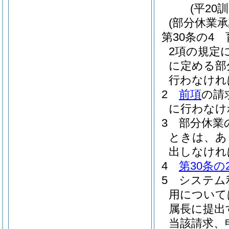
(平20
(部分休業承
第30条の4
2項の規定
に定める部
行わなけれ
2
前項
の請
に行わなけ
3
部分休業
ときは、あ
出しなけれ
4
第30条の
5
システム
用について
属長に提出
当該請求、