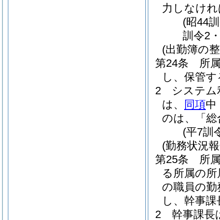
力しなけれ
(昭44
訓令2
(出勤簿の整
第24条
所
し、保管す
2
システム
は、
同項
中
のは、「総
(平7訓
(勤務状況報
第25条
所
る所属の所
の職員の勤
し、幹事課
2
幹事課長