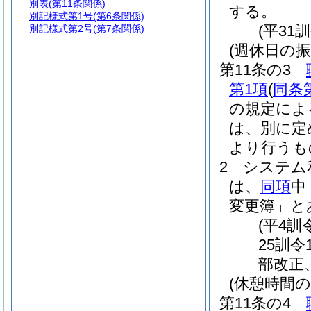
別表
(第11条関係)
する。
別記様式第1号
(第6条関係)
(平31
別記様式第2号
(第7条関係)
(週休日の振
第11条の3
第1項
(
同条
の規定によ
は、別に定
より行うも
2
システム
は、
同項
中
変更簿」と
(平4訓
25訓令
部改正
(休憩時間の
第11条の4