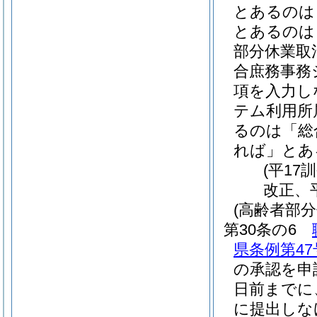
とあるのは
とあるのは
部分休業取
合庶務事務
項を入力し
テム利用所
るのは「総
れば」とあ
(平17
改正、平
(高齢者部分
第30条の6
県条例第47
の承認を申
日前までに
に提出しな