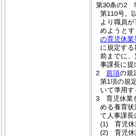
第30条の2
第110号
より職員が
めようとす
の育児休業
に規定する
前までに、
事課長に提
2
前項
の規
第1項の規
いて準用す
3
育児休業
める養育状
て人事課長
(1)
育児休
(2)
育児休