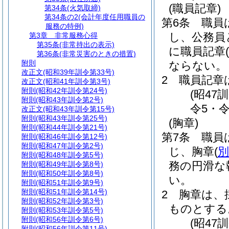
(職員記章)
第34条
(火気取締)
第34条の2
(会計年度任用職員の
第6条
職員
服務の特例)
し、公務員
第3章
非常服務心得
第35条
(非常持出の表示)
に職員記章
(
第36条
(非常災害のときの措置)
附則
ならない。
改正文
(昭和39年訓令第33号)
2
職員記章
改正文
(昭和41年訓令第3号)
附則
(昭和42年訓令第24号)
(昭47
附則
(昭和43年訓令第2号)
令5・令
改正文
(昭和43年訓令第15号)
附則
(昭和43年訓令第25号)
(胸章)
附則
(昭和44年訓令第21号)
第7条
職員
附則
(昭和46年訓令第12号)
附則
(昭和47年訓令第2号)
じ、胸章
(
別
附則
(昭和48年訓令第5号)
務の円滑な
附則
(昭和49年訓令第8号)
附則
(昭和50年訓令第8号)
い。
附則
(昭和51年訓令第9号)
附則
(昭和51年訓令第14号)
2
胸章は、
附則
(昭和52年訓令第3号)
ものとする
附則
(昭和53年訓令第5号)
附則
(昭和56年訓令第6号)
(昭47
附則
(昭和56年訓令第11号)