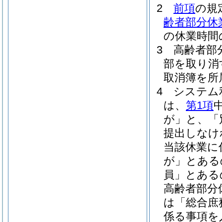
2
前項
の規
齢者部分休
の休業時間
3
高齢者部
部を取り消
取消簿を所
4
システム
は、
第1項
が」と、「
提出しなけ
当該休業に
が」とある
員」とある
高齢者部分
は「総合庶
係る事項を