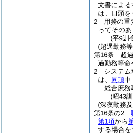
文書による
は、口頭を
2
用務の重
ってそのあ
(平9訓
(超過勤務等
第16条
超
過勤務等命
2
システム
は、
同項
中
「総合庶務
(昭43
(深夜勤務
第16条の2
第1項
から
する場合を