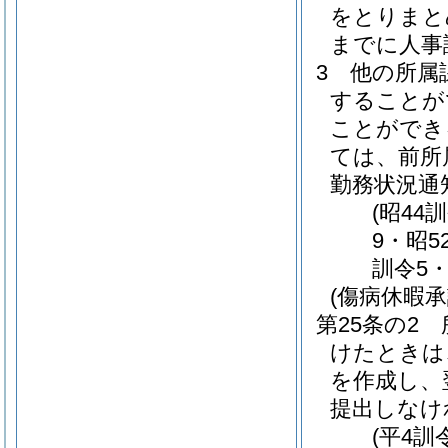
をとりまと
までに人事
3
他の所属
することが
ことができ
ては、前所
勤務状況通
(昭44
9・昭5
訓令5・
(傷病休暇承
第25条の2
けたときは
を作成し、
提出しなけ
(平4訓