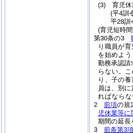
(3)
育児休
(平4訓
平28訓
(育児短時間
第30条の3
り職員が育
を始めよう
勤務承認請
らない。
こ
り、子の養
員は、別に
ればならな
2
前項
の規
児休業等に
期間の延長
3
前条第3