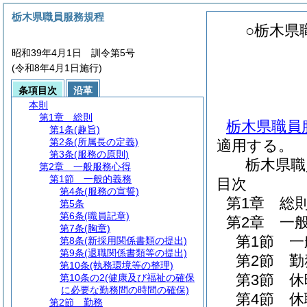
栃木県職員服務規程
○栃木県
昭和39年4月1日 訓令第5号
(令和8年4月1日施行)
条項目次
沿革
本則
第1章
総則
栃木県職員
第1条
(趣旨)
第2条
(所属長の定義)
適用する。
第3条
(服務の原則)
栃木県職
第2章
一般服務心得
第1節
一般的義務
目次
第4条
(服務の宣誓)
第1章
総
第5条
第6条
(職員記章)
第2章
一
第7条
(胸章)
第1節
一
第8条
(新採用関係書類の提出)
第9条
(退職関係書類等の提出)
第2節
勤
第10条
(執務環境等の整理)
第3節
休
第10条の2
(健康及び福祉の確保
に必要な勤務間の時間の確保)
第4節
休
第2節
勤務