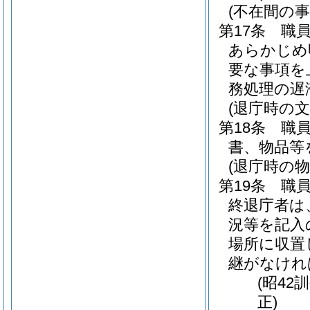
(不在間の事
第17条
職
あらかじめ
要な事項を
務処理の遅
(退庁時の
第18条
職
書、物品等
(退庁時の物
第19条
職
終退庁者は
況等を記入
場所に収置
継がなけれ
(昭42
正)