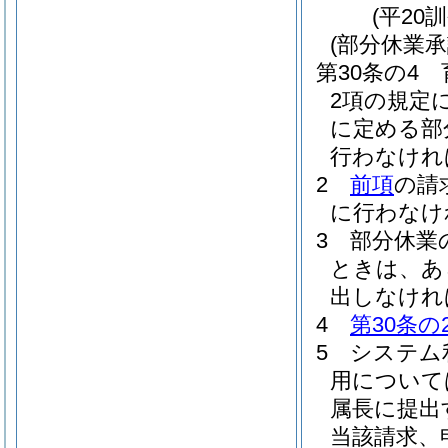
(平20
(部分休業承
第30条の4
2項の規定
に定める部
行わなけれ
2
前項
の請
に行わなけ
3
部分休業
ときは、あ
出しなけれ
4
第30条の
5
システム
用について
属長に提出
当該請求、