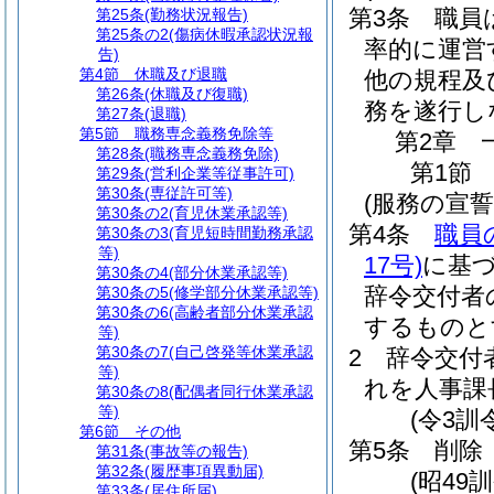
第3条
職員
第25条
(勤務状況報告)
第25条の2
(傷病休暇承認状況報
率的に運営
告)
第4節
休職及び退職
他の規程及
第26条
(休職及び復職)
務を遂行し
第27条
(退職)
第5節
職務専念義務免除等
第2章
第28条
(職務専念義務免除)
第1節
第29条
(営利企業等従事許可)
第30条
(専従許可等)
(服務の宣誓
第30条の2
(育児休業承認等)
第4条
職員
第30条の3
(育児短時間勤務承認
等)
17号)
に基
第30条の4
(部分休業承認等)
辞令交付者
第30条の5
(修学部分休業承認等)
第30条の6
(高齢者部分休業承認
するものと
等)
第30条の7
(自己啓発等休業承認
2
辞令交付
等)
れを人事課
第30条の8
(配偶者同行休業承認
等)
(令3訓
第6節
その他
第5条
削除
第31条
(事故等の報告)
第32条
(履歴事項異動届)
(昭49訓
第33条
(居住所届)