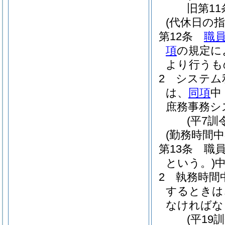
旧第11
(代休日の指
第12条
職
項
の規定に
より行うも
2
システム
は、
同項
中
庶務事務シ
(平7訓
(勤務時間中
第13条
職
という。)
2
執務時間
するときは
なければな
(平19