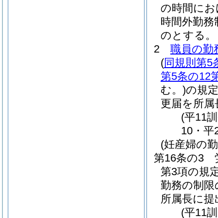
の時間にお
時間外勤務
のとする。
2
職員の勤
(
同規則第5
第5条の12
む。)
の規
更届を所属
(平11
10・平
(妊産婦の勤
第16条の3
第3項の規
勤務の制限
所属長に提
(平11