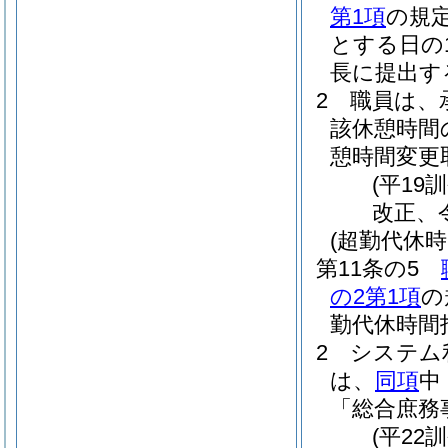
第1項
の規
とする日の
長に提出す
2
職員は、
該休憩時間
憩時間変更
(平19
改正、
(超勤代休時
第11条の5
の2第1項
の
勤代休時間
2
システム
は、
同項
中
「総合庶務
(平22