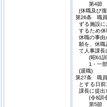
第4節
(休職及び復
第26条
職
ずる施設に
するため休
休職の事由
願を、休職
て人事課長
(昭61
1・一部
(退職)
第27条
職
とする日前
課長に提出
(令8訓
第5節