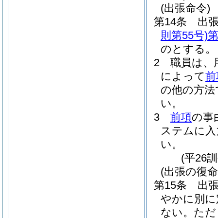
(出張命令)
第14条
出
則第55号)
第
のとする。
2
職員は、
によって
前
の他の方法
い。
3
前項
の事
ステムに入
い。
(平26
(出張の復命
第15条
出
やかに別に
ない。
ただ