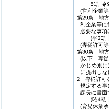
51訓令
(営利企業等
第29条
地方
利企業等に
必要な事項
(平30
(専従許可等
第30条
地方
(以下「専
かじめ別に
に提出しな
2
専従許可
規定する事
課長に書面
(昭43
(育児休業承