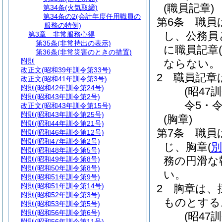
(職員記章)
第34条
(火気取締)
第34条の2
(会計年度任用職員の
第6条
職員
服務の特例)
し、公務員
第3章
非常服務心得
第35条
(非常持出の表示)
に職員記章
(
第36条
(非常災害のときの措置)
附則
ならない。
改正文
(昭和39年訓令第33号)
2
職員記章
改正文
(昭和41年訓令第3号)
附則
(昭和42年訓令第24号)
(昭47
附則
(昭和43年訓令第2号)
令5・令
改正文
(昭和43年訓令第15号)
附則
(昭和43年訓令第25号)
(胸章)
附則
(昭和44年訓令第21号)
第7条
職員
附則
(昭和46年訓令第12号)
附則
(昭和47年訓令第2号)
じ、胸章
(
別
附則
(昭和48年訓令第5号)
務の円滑な
附則
(昭和49年訓令第8号)
附則
(昭和50年訓令第8号)
い。
附則
(昭和51年訓令第9号)
附則
(昭和51年訓令第14号)
2
胸章は、
附則
(昭和52年訓令第3号)
ものとする
附則
(昭和53年訓令第5号)
附則
(昭和56年訓令第6号)
(昭47
附則
(昭和56年訓令第11号)