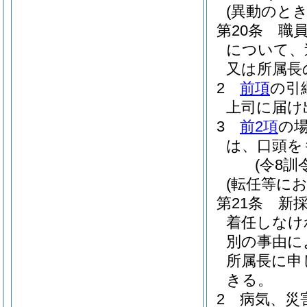
(異動のと
第20条
職
について、
又は所属長
2
前項
の引
上司に届け
3
前2項
の
は、口頭を
(令8訓
(転任等に
第21条
新
着任しなけ
別の事由に
所属長に申
きる。
2
病気、災