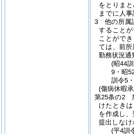
をとりまと
までに人事
3
他の所属
することが
ことができ
ては、前所
勤務状況通
(昭44
9・昭5
訓令5・
(傷病休暇承
第25条の2
けたときは
を作成し、
提出しなけ
(平4訓