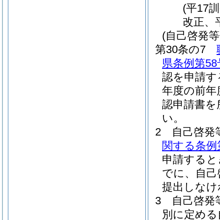
(平17
改正、平
(自己啓発等
第30条の7
県条例第58
認を申請す
年度の前年
認申請書を
い。
2
自己啓発
関する条例
申請すると
でに、自己
提出しなけ
3
自己啓発
別に定める