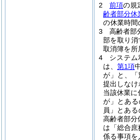
2
前項
の規
齢者部分休
の休業時間
3
高齢者部
部を取り消
取消簿を所
4
システム
は、
第1項
が」と、「
提出しなけ
当該休業に
が」とある
員」とある
高齢者部分
は「総合庶
係る事項を