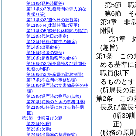
第11条
(勤務時間等)
第5節
職
第11条の2
(勤務時間の弾力的な
第6節
そ
割振り等)
第11条の3
(週休日の振替等)
第3章
非
第11条の4
(休憩時間の変更)
附則
第11条の5
(超勤代休時間の指定)
第12条
(代休日の指定)
第1章
第13条
(勤務時間中の離席)
(趣旨)
第14条
(出張命令)
第15条
(出張の復命)
第1条
この
第16条
(超過勤務等の命令)
める基準に
第16条の2
(深夜勤務及び時間外
勤務の制限)
職員
(以下
第16条の3
(妊産婦の勤務制限)
第17条
(不在間の事務処理)
るものとす
第18条
(退庁時の文書物品等の整
(所属長の定
理)
第19条
(退庁時の物品の点検)
第2条
この
第20条
(異動のときの事務引継)
長及び室長
第21条
(転任等における着任期
間)
(昭39
第3節
休暇及び欠勤
正)
第22条
(休暇)
第23条
(欠勤)
(服務の原則
第24条
(出勤簿の整理保管)