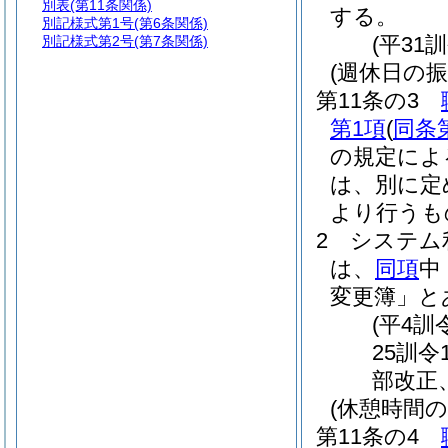
別表
(第11条関係)
する。
別記様式第1号
(第6条関係)
(平31
別記様式第2号
(第7条関係)
(週休日の振
第11条の3
第1項
(
同条
の規定によ
は、別に定
より行うも
2
システム
は、
同項
中
変更簿」と
(平4訓
25訓令
部改正
(休憩時間の
第11条の4