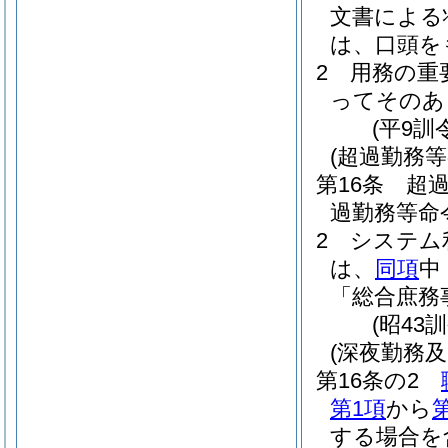
文書による
は、口頭を
2
用務の重
ってそのあ
(平9訓
(超過勤務等
第16条
超
過勤務等命
2
システム
は、
同項
中
「総合庶務
(昭43
(深夜勤務
第16条の2
第1項
から
する場合を