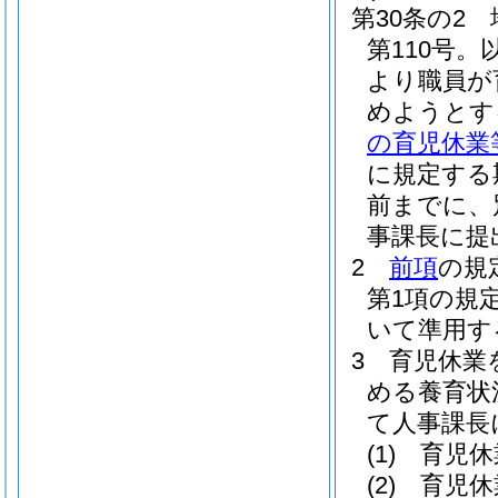
第30条の2
第110号
より職員が
めようとす
の育児休業
に規定する
前までに、
事課長に提
2
前項
の規
第1項の規
いて準用す
3
育児休業
める養育状
て人事課長
(1)
育児休
(2)
育児休