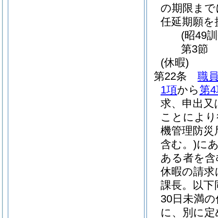
の期限まで
任延期願を
(昭49
第3節
(休暇)
第22条
職
1項
から
第4
求、申出又
ことにより
機管理防災
含む。)
にあ
ある者を含
休暇の請求
課長。以下
30日未満
に、別に定