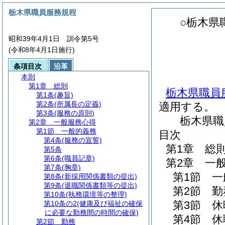
栃木県職員服務規程
○栃木県
昭和39年4月1日 訓令第5号
(令和8年4月1日施行)
条項目次
沿革
本則
第1章
総則
栃木県職員
第1条
(趣旨)
第2条
(所属長の定義)
適用する。
第3条
(服務の原則)
栃木県職
第2章
一般服務心得
第1節
一般的義務
目次
第4条
(服務の宣誓)
第1章
総
第5条
第6条
(職員記章)
第2章
一
第7条
(胸章)
第1節
一
第8条
(新採用関係書類の提出)
第9条
(退職関係書類等の提出)
第2節
勤
第10条
(執務環境等の整理)
第3節
休
第10条の2
(健康及び福祉の確保
に必要な勤務間の時間の確保)
第4節
休
第2節
勤務