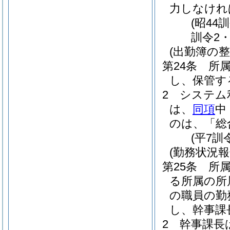
力しなけれ
(昭44
訓令2
(出勤簿の整
第24条
所
し、保管す
2
システム
は、
同項
中
のは、「総
(平7訓
(勤務状況報
第25条
所
る所属の所
の職員の勤
し、幹事課
2
幹事課長