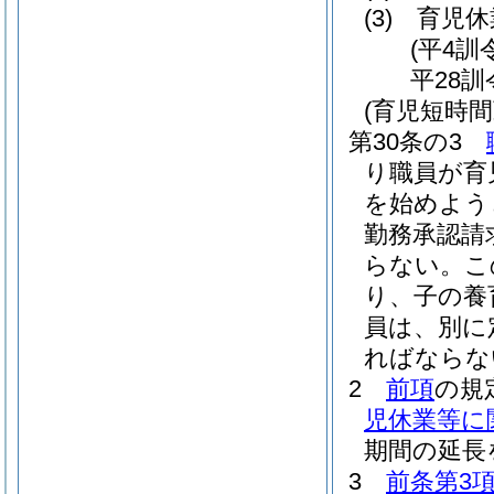
(3)
育児休
(平4訓
平28訓
(育児短時間
第30条の3
り職員が育
を始めよう
勤務承認請
らない。
こ
り、子の養
員は、別に
ればならな
2
前項
の規
児休業等に
期間の延長
3
前条第3