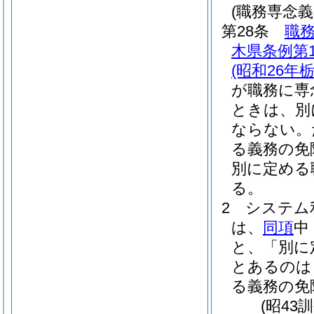
(職務専念義
第28条
職
木県条例第1
(昭和26年
が職務に専
ときは、別
ならない。
る義務の免
別に定める
る。
2
システム
は、
同項
中
と、「別に
とあるのは
る義務の免
(昭43