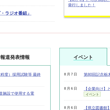
発行しました！
ビ・ラジオ番組」
報道発表情報
イベント
8月7日
業程度）採用試験等 最終
第80回記念栃
8月6日
【企業向け】
道施設で使用する電
イベント
8月6日
【県立図書館】