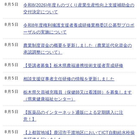
8月5日
令和8(2026)年度ものづくり産業生産性向上支援補助金の
交付決定について
8月5日
令和8年度権利擁護支援者養成研修業務委託公募型プロポ
ーザルの実施について
8月5日
農業制度資金の概要を更新しました（農業近代化資金の
承認調整について）
8月5日
【受講者募集】栃木県農福連携技術支援者育成研修
8月5日
相談支援従事者主任研修の情報を更新しました
8月5日
栃木県欠員補充職員（保健師又は看護師）を募集します
（県東健康福祉センター）
8月5日
【医薬品のインターネット通販による定期購入に注
意！】
8月5日
【上都賀地域】鹿沼市千渡地区においてICT自動給水栓操