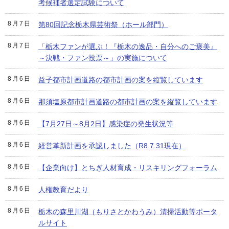
考候補者選定試験について
8月7日
第80回記念栃木県芸術祭（ホール部門）
8月7日
「栃木ファンが選ぶ！『栃木の逸品・自分へのご褒美』
～決戦・ファン投票～」の実施について
8月6日
益子都市計画道路の都市計画の案を縦覧しています
8月6日
那須塩原都市計画道路の都市計画の案を縦覧しています
8月6日
【7月27日～8月2日】感染症の発生状況等
8月6日
経営革新計画を承認しました（R8.7.31現在）
8月6日
【企業向け】とちぎ人材育成・リスキリングフォーラム
8月6日
人権教育だより
8月6日
栃木の森里川湖（もりさとかわうみ）清掃活動等ポータ
ルサイト