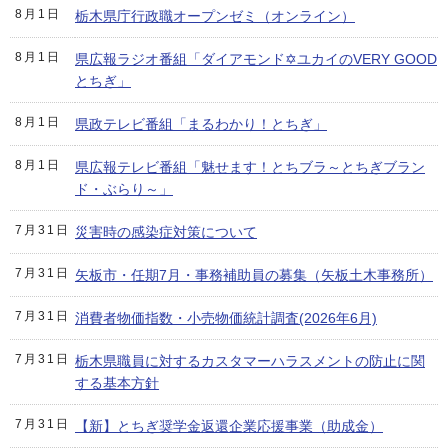
8月1日
栃木県庁行政職オープンゼミ（オンライン）
8月1日
県広報ラジオ番組「ダイアモンド✡ユカイのVERY GOOD
とちぎ」
8月1日
県政テレビ番組「まるわかり！とちぎ」
8月1日
県広報テレビ番組「魅せます！とちブラ～とちぎブラン
ド・ぶらり～」
7月31日
災害時の感染症対策について
7月31日
矢板市・任期7月・事務補助員の募集（矢板土木事務所）
7月31日
消費者物価指数・小売物価統計調査(2026年6月)
7月31日
栃木県職員に対するカスタマーハラスメントの防止に関
する基本方針
7月31日
【新】とちぎ奨学金返還企業応援事業（助成金）