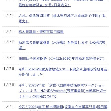
最終合格者発表（8月7日発表分）
8月7日
入札に係る質問回答（栃木県流域下水道施設で使用する
電力）
8月7日
栃木県職員・警察官採用情報
8月7日
栃木県欠員補充職員（水産職）を募集します（水産試験
場）
8月7日
第80回全国植樹祭（令和12(2030)年度栃木県開催予定）
8月7日
令和8(2026)年度芳賀地域スマート農業＆直播栽培研修会
を開催しました
8月7日
令和8(2026)年度 「次世代自動車技術探求ワークショッ
プ」に よる「HONDA/Astemo(芳賀事業所)自動車技術セ
ミナー」の開催について
8月7日
令和8(2026)年度 栃木県職員(児童自立支援専門員)採用選