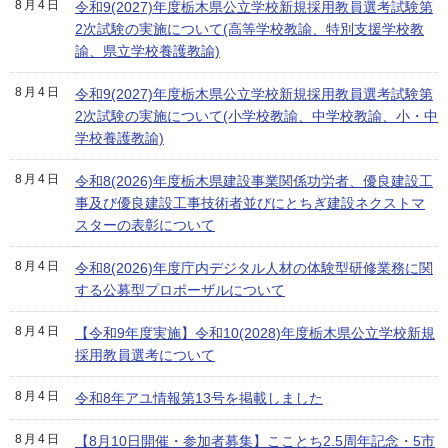
8月4日
令和9(2027)年度栃木県公立学校新規採用教員選考試験第
2次試験の実施について(高等学校教諭、特別支援学校教
諭、県立学校養護教諭)
8月4日
令和9(2027)年度栃木県公立学校新規採用教員選考試験第
2次試験の実施について(小学校教諭、中学校教諭、小・中
学校養護教諭)
8月4日
令和8(2026)年度栃木県建設事業関係功労者、優良建設工
事及び優良建設工事技術者並びにとちぎ建設ネクストマ
スターの表彰について
8月4日
令和8(2026)年度庁内デジタル人材の体験型研修業務に関
する公募型プロポーザルについて
8月4日
【令和9年度実施】令和10(2028)年度栃木県公立学校新規
採用教員選考について
8月4日
令和8年アユ情報第13号を掲載しました
8月4日
【8月10日開催・参加者募集】こことち2.5周年記念・5市