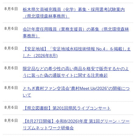
8月6日
栃木県欠員補充職員（化学）募集・採用選考試験案内
（県北環境森林事務所）
8月6日
会計年度任用職員（業務支援員）の募集（県北環境森林
事務所）
8月6日
【安足地域】「安足地域水稲技術情報 No.4」を掲載しま
した（2026年8月)
8月6日
限定品などの希少性の高い商品を格安で販売するかのよ
うに装った偽の通販サイトに関する注意喚起
8月6日
とちぎ農村ファン交流会“農村Meet Up!2026”の開催につ
いて
8月6日
【県立図書館】第201回県民ライブコンサート
8月6日
【8月27日開催】令和8(2026)年度 第1回グリーン・ツー
リズムネットワーク研修会