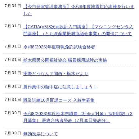
7月31日
【今市発電管理事務所】令和8年度地震対応訓練を行いま
した
7月31日
【CATIA(V5)3次元設計入門講座】【マシニングセンタ入
門講座】（とちぎ産業振興協議会事業）の開催について
7月31日
令和8(2026)年度狩猟免許試験合格者
7月31日
栃木県民公園福祉協会 職員採用試験の実施
7月31日
実際どうなん？関西・栃木だより
7月31日
農作業中の熱中症に注意しましょう！
7月31日
職業訓練10月開講コース 入校生募集
7月30日
令和8(2026)年度栃木県職員（社会人対象）採用試験（3
月募集） 最終合格者発表（7月30日発表分）
7月30日
無効投票について