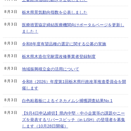
8月3日
栃木県景気動向指数を公表しました
8月3日
医療措置協定締結医療機関向けポータルページを更新し
ました！
8月3日
令和8年度有望品種の選定に関する公募の実施
8月3日
栃木県木造住宅耐震改修事業者登録制度
8月3日
地域振興積立金の活用について
8月3日
令和8（2026）年度第1回栃木県行政改革推進委員会を開
催します
8月3日
白色粘着板によるイネカメムシ捕獲調査結果No.1
8月3日
【9月4日申込締切】県内中堅・中小企業等の課題やニー
ズを発表するリバースピッチ（in LiSH）の登壇者を募集
します（10月28日開催）