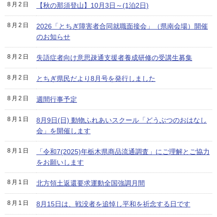
8月2日
【秋の那須登山】10月3日～(1泊2日)
8月2日
2026「とちぎ障害者合同就職面接会」（県南会場）開催
のお知らせ
8月2日
失語症者向け意思疎通支援者養成研修の受講生募集
8月2日
とちぎ県民だより8月号を発行しました
8月2日
週間行事予定
8月1日
8月9日(日) 動物ふれあいスクール「どうぶつのおはなし
会」を開催します
8月1日
「令和7(2025)年栃木県商品流通調査」にご理解とご協力
をお願いします
8月1日
北方領土返還要求運動全国強調月間
8月1日
8月15日は、戦没者を追悼し平和を祈念する日です