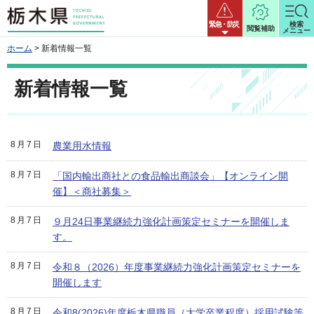
栃木県
緊急・防災
検索
閲覧補助
メニュー
ホーム
> 新着情報一覧
新着情報一覧
8月7日
農業用水情報
8月7日
「国内輸出商社との食品輸出商談会」【オンライン開
催】＜商社募集＞
8月7日
９月24日事業継続力強化計画策定セミナーを開催しま
す。
8月7日
令和８（2026）年度事業継続力強化計画策定セミナーを
開催します
8月7日
令和8(2026)年度栃木県職員（大学卒業程度）採用試験等