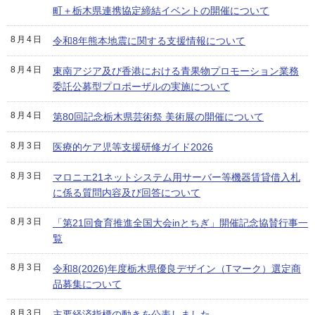
町＋栃木県連携協定締結イベントの開催について
8月4日
令和8年熊本地震に関する支援情報について
8月4日
東南アジア及び香港における青果物プロモーション業務
委託公募型プロポーザルの実施について
8月4日
第80回記念栃木県芸術祭 美術展の開催について
8月3日
医療的ケア児等支援研修ガイド2026
8月3日
マロニエ21ネットシステム用サーバー等機器賃貸借入札
に係る質問内容及び回答について
8月3日
「第21回食育推進全国大会inとちぎ」開催記念協賛行事一
覧
8月3日
令和8(2026)年度栃木県優良デザイン（Tマーク）選定商
品募集について
8月3日
主要経済指標の動きを公表しました