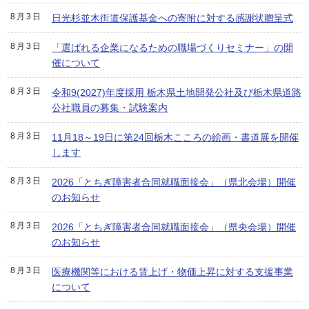
8月3日
日光杉並木街道保護基金への寄附に対する感謝状贈呈式
8月3日
「選ばれる企業になるための職場づくりセミナー」の開
催について
8月3日
令和9(2027)年度採用 栃木県土地開発公社及び栃木県道路
公社職員の募集・試験案内
8月3日
11月18～19日に第24回栃木こころの絵画・書道展を開催
します
8月3日
2026「とちぎ障害者合同就職面接会」（県北会場）開催
のお知らせ
8月3日
2026「とちぎ障害者合同就職面接会」（県央会場）開催
のお知らせ
8月3日
医療機関等における賃上げ・物価上昇に対する支援事業
について