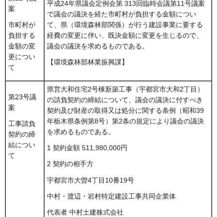
平成24年県議会定例会第 313回臨時会議第11号議案
案
で議会の議決を経た市町村が負担する金額につい
て、県（環境森林部関係）が行う建設事業に要する
市町村が
経費の変更に伴い、既決金額に変更を生じるので、
負担する
議会の議決を求めるものである。
金額の変
更につい
【環境森林部林業振興課】
て
県営大和住宅2号棟新築工事（宇都宮市大和2丁目）
第23号議
の請負契約の締結について、議会の議決に付すべき
案
契約及び財産の取得又は処分に関する条例（昭和39
年栃木県条例第8号）第2条の規定により議会の議決
工事請負
を求めるものである。
契約の締
結につい
1 契約金額 511,980,000円
て
2 契約の相手方
宇都宮市大曽4丁目10番19号
中村・渡辺・岩村特定建設工事共同企業体
代表者 中村土建株式会社