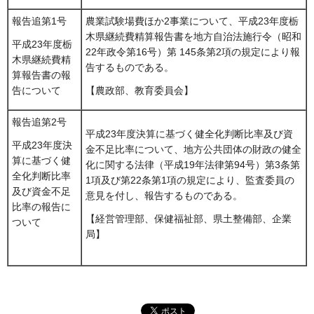
報告追第1号
農業試験場費ほか2事業について、平成23年度栃
木県継続費精算報告書を地方自治法施行令（昭和
平成23年度栃
22年政令第16号）第 145条第2項の規定により報
木県継続費精
告するものである。
算報告書の報
告について
【農政部、教育委員会】
報告追第2号
平成23年度決算に基づく健全化判断比率及び資
平成23年度決
金不足比率について、地方公共団体の財政の健全
算に基づく健
化に関する法律（平成19年法律第94号）第3条第
全化判断比率
1項及び第22条第1項の規定により、監査委員の
及び資金不足
意見を付し、報告するものである。
比率の報告に
【経営管理部、保健福祉部、県土整備部、企業
ついて
局】