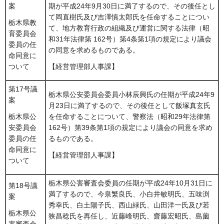
案
期が平成24年9月30日に満了するので、その後任とし
て岡直樹氏及び吉澤慎太郎氏を任命することについ
栃木県教
て、地方教育行政の組織及び運営に関する法律（昭
育委員会
和31年法律第 162号）第4条第1項の規定により議会
委員の任
の同意を求めるものである。
命同意に
ついて
【経営管理部人事課】
第17号議
栃木県公安委員会委員小林辰興氏の任期が平成24年9
案
月23日に満了するので、その後任として飯塚真玄氏
を任命することについて、警察法（昭和29年法律第
栃木県公
162号）第39条第1項の規定により議会の同意を求め
安委員会
るものである。
委員の任
命同意に
【経営管理部人事課】
ついて
栃木県公害審査会委員の任期が平成24年10月31日に
第18号議
満了するので、今泉繁良氏、小白井敏明氏、五味渕
案
秀幸氏、白土陽子氏、西山緑氏、山田洋一氏及び若
栃木県公
狭昌稔氏を再任し、近藤峰明氏、齋藤宏昭氏、島薗