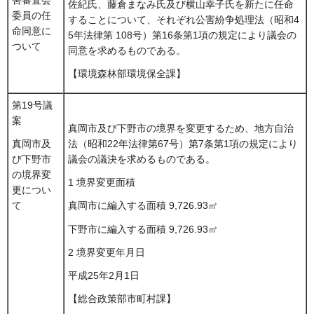
害審査会
佐紀氏、藤倉まなみ氏及び横山幸子氏を新たに任命
委員の任
することについて、それぞれ公害紛争処理法（昭和4
命同意に
5年法律第 108号）第16条第1項の規定により議会の
ついて
同意を求めるものである。
【環境森林部環境保全課】
第19号議
案
真岡市及び下野市の境界を変更するため、地方自治
法（昭和22年法律第67号）第7条第1項の規定により
真岡市及
議会の議決を求めるものである。
び下野市
の境界変
1 境界変更面積
更につい
て
真岡市に編入する面積 9,726.93㎡
下野市に編入する面積 9,726.93㎡
2 境界変更年月日
平成25年2月1日
【総合政策部市町村課】