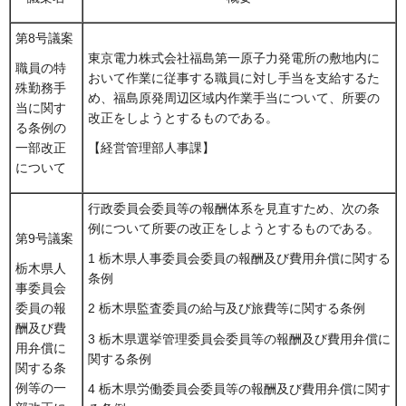
第8号議案
東京電力株式会社福島第一原子力発電所の敷地内に
職員の特
おいて作業に従事する職員に対し手当を支給するた
殊勤務手
め、福島原発周辺区域内作業手当について、所要の
当に関す
改正をしようとするものである。
る条例の
一部改正
【経営管理部人事課】
について
行政委員会委員等の報酬体系を見直すため、次の条
例について所要の改正をしようとするものである。
第9号議案
1 栃木県人事委員会委員の報酬及び費用弁償に関する
栃木県人
条例
事委員会
委員の報
2 栃木県監査委員の給与及び旅費等に関する条例
酬及び費
3 栃木県選挙管理委員会委員等の報酬及び費用弁償に
用弁償に
関する条例
関する条
例等の一
4 栃木県労働委員会委員等の報酬及び費用弁償に関す