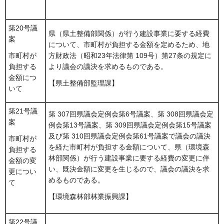
第20号議
県（県土整備部関係）が行う建設事業に要する経費
案
について、市町村が負担する金額を定めるため、地
方財政法（昭和23年法律第 109号）第27条の規定に
市町村が
より議会の議決を求めるものである。
負担する
金額につ
【県土整備部監理課】
いて
第21号議
第 307回県議会定例会第6号議案、第 308回県議会定
案
例会第13号議案、第 309回県議会定例会第15号議案
及び第 310回県議会定例会第61号議案で議会の議決
市町村が
を経た市町村が負担する金額について、県（環境森
負担する
林部関係）が行う建設事業に要する経費の変更に伴
金額の変
い、既決金額に変更を生じるので、議会の議決を求
更につい
めるものである。
て
【環境森林部林業振興課】
第22号議