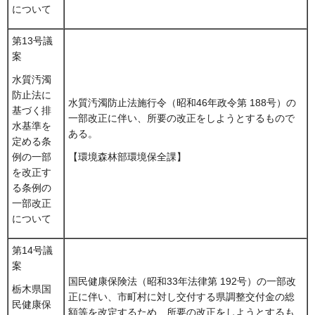
について
第13号議
案
水質汚濁
防止法に
水質汚濁防止法施行令（昭和46年政令第 188号）の
基づく排
一部改正に伴い、所要の改正をしようとするもので
水基準を
ある。
定める条
例の一部
【環境森林部環境保全課】
を改正す
る条例の
一部改正
について
第14号議
案
国民健康保険法（昭和33年法律第 192号）の一部改
栃木県国
正に伴い、市町村に対し交付する県調整交付金の総
民健康保
額等を改定するため、所要の改正をしようとするも