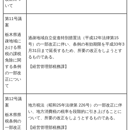
いて
第11号議
案
栃木県過
過疎地域自立促進特別措置法（平成12年法律第15
疎地域に
号）の一部改正に伴い、条例の有効期限を平成33年3
おける県
月31日まで延長するため、所要の改正をしようとす
税の課税
るものである。
免除に関
する条例
【経営管理部税務課】
の一部改
正につい
て
第12号議
案
地方税法（昭和25年法律第 226号）の一部改正に伴
い、地方消費税の税率を段階的に引き上げることに
栃木県県
ついて、所要の改正をしようとするものである。
税条例の
一部改正
【経営管理部税務課】