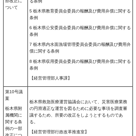
部改正に
る条例
ついて
5 栃木県教育委員会委員の報酬及び費用弁償に関する
条例
6 栃木県公安委員会委員の報酬及び費用弁償に関する
条例
7 栃木県内水面漁場管理委員会委員の報酬及び費用弁
償に関する条例
8 栃木県収用委員会委員の報酬及び費用弁償に関する
条例
【経営管理部人事課】
第10号議
案
栃木県救急医療運営協議会において、災害医療業務
の円滑適正な運営を図るために必要な事項を調査審
栃木県附
議するため、所要の改正をしようとするものであ
属機関に
る。
関する条
例の一部
【経営管理部行政改革推進室】
改正につ