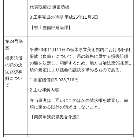
代表取締役 渡邉勇雄
3 工事完成の時期 平成25年11月5日
【県土整備部建築課】
第24号議
案
平成23年11月11日の栃木県立美術館内における転倒
事故（負傷）について、県の義務に属する損害賠償
損害賠償
の額を決定し、和解するため、地方自治法第96条第1
の額の決
項の規定により議会の議決を求めるものである。
定及び和
解につい
1 損害賠償額5,923,716円
て
2 主な和解内容
各当事者は、互いにこのほかの請求権を放棄し、前
項に定める以外の請求はしないこと。
【県民生活部県民文化課】