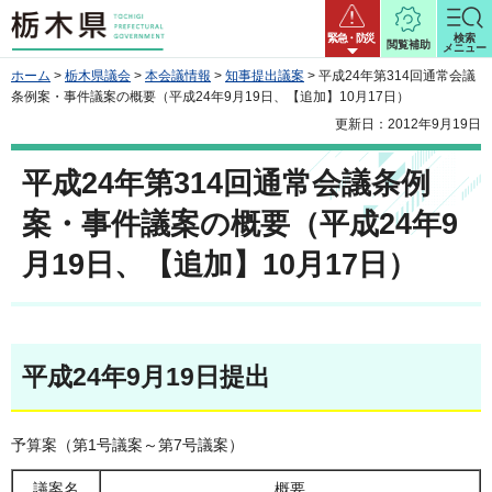
栃木県
緊急・防災
検索
閲覧補助
メニュー
ホーム
>
栃木県議会
>
本会議情報
>
知事提出議案
> 平成24年第314回通常会議
条例案・事件議案の概要（平成24年9月19日、【追加】10月17日）
更新日：2012年9月19日
平成24年第314回通常会議条例
案・事件議案の概要（平成24年9
月19日、【追加】10月17日）
平成24年9月19日提出
予算案（第1号議案～第7号議案）
議案名
概要