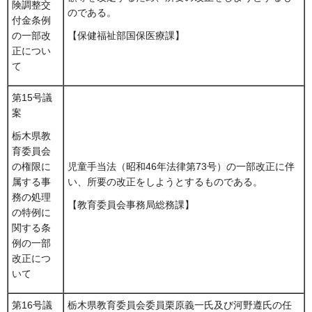
険調整交
のである。
付金条例
の一部改
【保健福祉部国保医療課】
正につい
て
第15号議
案
栃木県教
育委員会
児童手当法（昭和46年法律第73号）の一部改正に伴
の権限に
い、所要の改正をしようとするものである。
属する事
務の処理
【教育委員会事務局総務課】
の特例に
関する条
例の一部
改正につ
いて
第16号議
栃木県教育委員会委員栗原義一氏及び河野遵氏の任