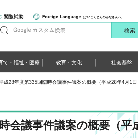
閲覧補助
Foreign Language
（がいこくじんのみなさんへ）
育て・福祉・医療
教育・文化
社会基盤
 平成28年度第335回臨時会議事件議案の概要（平成28年4月1日
臨時会議事件議案の概要（平成