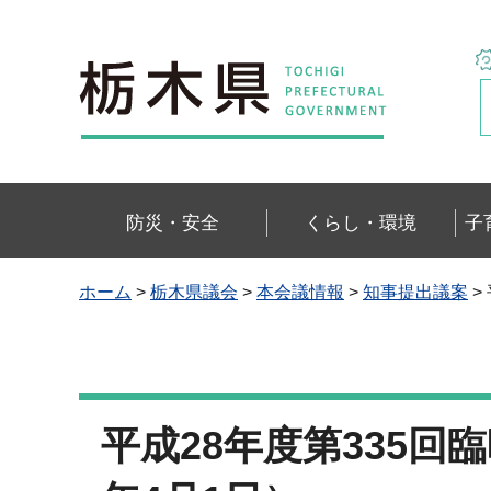
栃木県
防災・安全
くらし・環境
子
ホーム
>
栃木県議会
>
本会議情報
>
知事提出議案
>
平成28年度第335回