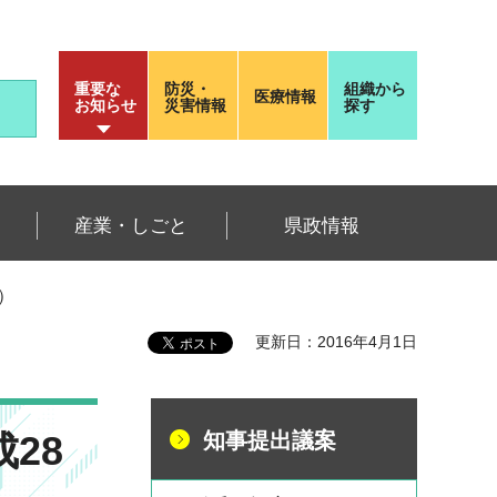
重要な
防災・
組織から
医療情報
お知らせ
災害情報
探す
産業・しごと
県政情報
）
更新日：2016年4月1日
28
知事提出議案