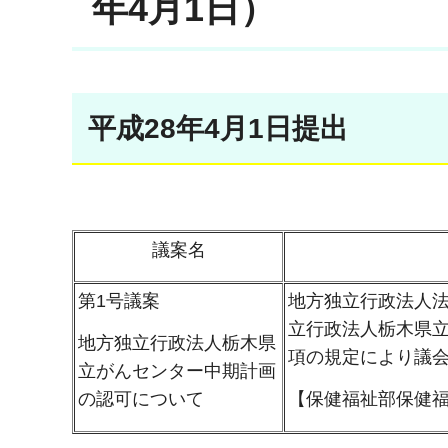
年4月1日）
平成28年4月1日提出
議案名
第1号議案
地方独立行政法人法
立行政法人栃木県立
地方独立行政法人栃木県
項の規定により議
立がんセンター中期計画
の認可について
【保健福祉部保健