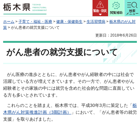
栃木県
緊急・防災
検索
閲覧補助
メニュー
ホーム
>
子育て・福祉・医療
>
健康・保健衛生
>
生活習慣病
>
栃木県のがん対
策
> がん患者の就労支援について
更新日：2018年6月26日
がん患者の就労支援について
がん医療の進歩とともに、がん患者やがん経験者の中には社会で
活躍している方が増えてきています。その一方で、がん患者やがん
経験者とその家族の中には就労を含めた社会的な問題に直面してい
る方も多いとされています。
これらのことを踏まえ、栃木県では、平成30年3月に策定した「
栃
木県がん対策推進計画（3期計画）
」において、「がん患者等の就労
支援」を取りあげました。