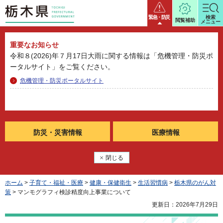
栃木県
緊急・防災
検索
閲覧補助
メニュー
重要なお知らせ
令和８(2026)年７月17日大雨に関する情報は「危機管理・防災ポ
ータルサイト」をご覧ください。
危機管理・防災ポータルサイト
防災・
災害情報
医療情報
閉じる
ホーム
>
子育て・福祉・医療
>
健康・保健衛生
>
生活習慣病
>
栃木県のがん対
策
> マンモグラフィ検診精度向上事業について
更新日：2026年7月29日