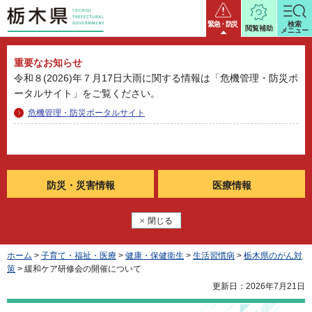
栃木県
緊急・防災
検索
閲覧補助
メニュー
重要なお知らせ
令和８(2026)年７月17日大雨に関する情報は「危機管理・防災ポ
ータルサイト」をご覧ください。
危機管理・防災ポータルサイト
防災・
災害情報
医療情報
閉じる
ホーム
>
子育て・福祉・医療
>
健康・保健衛生
>
生活習慣病
>
栃木県のがん対
策
> 緩和ケア研修会の開催について
更新日：2026年7月21日