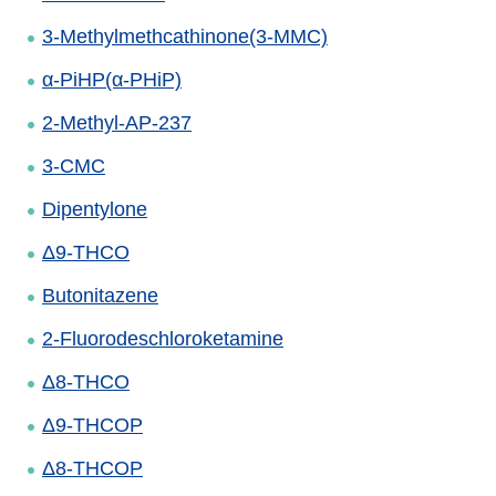
3-Methylmethcathinone(3-MMC)
α-PiHP(α-PHiP)
2-Methyl-AP-237
3-CMC
Dipentylone
Δ9-THCO
Butonitazene
2-Fluorodeschloroketamine
Δ8-THCO
Δ9-THCOP
Δ8-THCOP