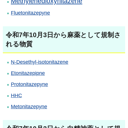
Methylenedioxynitazene
Fluetonitazepyne
令和7年10月3日から麻薬として規制さ
れる物質
N-Desethyl-isotonitazene
Etonitazepipne
Protonitazepyne
HHC
Metonitazepyne