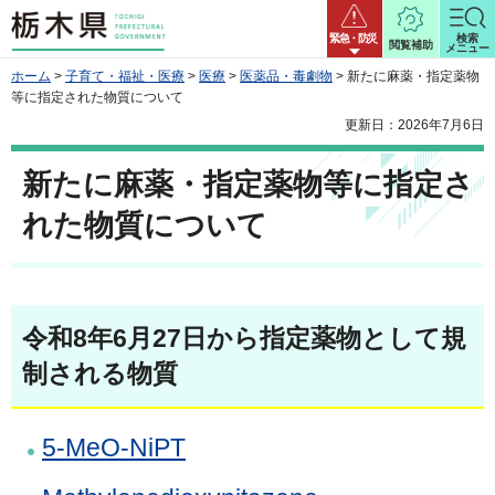
栃木県
緊急・防災
検索
閲覧補助
メニュー
ホーム
>
子育て・福祉・医療
>
医療
>
医薬品・毒劇物
> 新たに麻薬・指定薬物
等に指定された物質について
更新日：2026年7月6日
新たに麻薬・指定薬物等に指定さ
れた物質について
令和8年6月27日から指定薬物として規
制される物質
5-MeO-NiPT