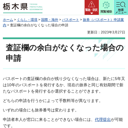
栃木県
緊急・防災
検索
閲覧補助
メニュー
ホーム
>
くらし・環境
>
国際・海外
>
パスポート
>
旅券（パスポート）申請案
内
> 査証欄の余白がなくなった場合の申請
更新日：2023年3月27日
査証欄の余白がなくなった場合の
申請
パスポートの査証欄の余白が残り少なくなった場合は、新たに5年又
は10年のパスポートを発行するか、現在の旅券と同じ有効期間で新
たなパスポートを発行するか選択することができます。
どちらの申請を行うかによって手数料等が異なります。
いずれの場合にも旅券番号は変わります。
申請者本人が窓口に来ることができない場合には、
代理提出
が可能
です。