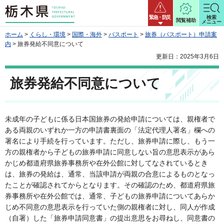
栃木県
緊急・防災
検索
閲覧補助
メニュー
ホーム
>
くらし・環境
>
国際・海外
>
パスポート
>
旅券（パスポート）申請案
内
> 旅券発給不同意について
更新日：2025年3月6日
旅券発給不同意について
未成年の子どもに係る日本国旅券の発給申請については、親権者で
ある両親のいずれか一方の申請書裏面の「法定代理人署名」欄への
署名により手続を行っています。ただし、旅券申請に際し、もう一
方の親権者から子どもの旅券申請に同意しない旨の意思表示があら
かじめ都道府県旅券事務所や在外公館に対してなされているとき
は、旅券の発給は、通常、当該申請が両親の合意によるものとなっ
たことが確認されてからとなります。その確認のため、都道府県旅
券事務所や在外公館では、通常、子どもの旅券申請についてあらか
じめ不同意の意思表示を行っていた側の親権者に対し、同人が作成
（自署）した「旅券申請同意書」の提出意思をお尋ねし、同意書の