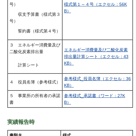
様式第１～４号（エクセル：56K
号）
B）
収支予算書（様式第３
号）
誓約書（様式第４号）
３ エネルギー消費量及び
エネルギー消費量及び二酸化炭素
二酸化炭素排出量
排出量計算シート（エクセル：43
KB）
計算シート
参考様式_役員名簿（エクセル：36
４ 役員名簿（参考様式）
KB）
５ 事業所の所有者の承諾
参考様式_承諾書（ワード：27K
書
B）
実績報告時
書類名
様式