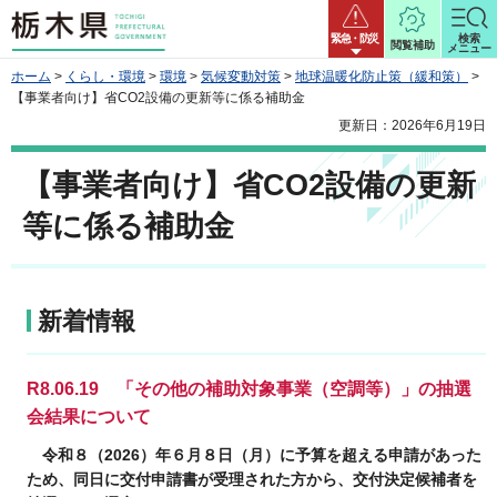
栃木県
緊急・防災
検索
閲覧補助
メニュー
ホーム
>
くらし・環境
>
環境
>
気候変動対策
>
地球温暖化防止策（緩和策）
>
【事業者向け】省CO2設備の更新等に係る補助金
更新日：2026年6月19日
【事業者向け】省CO2設備の更新
等に係る補助金
新着情報
R8.06.19 「
その他の補助対象事業（空調等）」の抽選
会結果について
令和８（2026）年６月８日（月）に予算を超える申請があった
ため、同日に交付申請書が受理された方から、交付決定候補者を