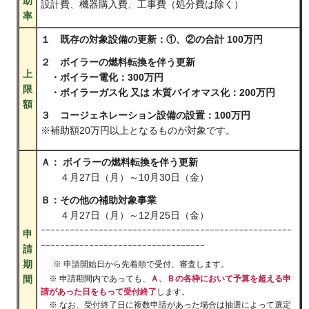
助
設計費、機器購入費、工事費（処分費は除く）
率
１ 既存の対象設備の更新：①、②の合計 100万円
２ ボイラーの燃料転換を伴う更新
上
・ボイラー電化：300万円
限
・ボイラーガス化 又は 木質バイオマス化：200万円
額
３ コージェネレーション設備の設置：100万円
※補助額20万円以上となるものが対象です。
Ａ： ボイラーの燃料転換を伴う更新
４月27日（月）～10月30日（金）
Ｂ：その他の補助対象事業
４月27日（月）～12月25日（金）
ｰｰｰｰｰｰｰｰｰｰｰｰｰｰｰｰｰｰｰｰｰｰｰｰｰｰｰｰｰｰｰｰｰｰｰｰｰｰｰｰｰｰｰｰｰｰｰｰｰｰｰｰ
申
ｰｰｰｰｰｰｰｰｰｰｰｰｰｰｰｰｰｰｰｰｰｰｰｰｰｰｰｰｰｰｰｰｰｰ
請
期
※ 申請開始日から先着順で受付、審査します。
間
※ 申請期間内であっても、
Ａ、Ｂの各枠
において予算を超える申
請があった日をもって受付終了
します。
※ なお、受付終了日に複数申請があった場合は抽選によって選定