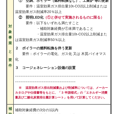
① 空調、ボイラー（燃料転換なし）、工業炉 等の更新
要件：温室効果ガス排出量10t-CO2以上削減または
温室効果ガス削減率20％以上
② 照明LED化
（①と併せて実施されるものに限る）
要件：以下をいずれも満たすこと
対
・補助対象経費が①未満であること
象
・温室効果ガス排出量10t-CO2以上削減また
事
は温室効果ガス削減率50％以上
業
２ ボイラーの燃料転換を伴う更新
と
要件：ボイラーの電化、ガス化 又は 木質バイオマス
化
要
件
３ コージェネレーション設備の設置
ｰｰｰｰｰｰｰｰｰｰｰｰｰｰｰｰｰｰｰｰｰｰｰｰｰｰｰｰｰｰｰｰｰｰｰｰｰｰｰｰｰｰｰｰｰｰｰｰｰｰｰｰ
ｰｰｰｰｰｰｰｰｰｰｰｰｰｰｰｰｰｰｰｰｰｰｰｰｰｰｰｰｰｰｰｰｰｰ
※
温室効果ガス排出削減量および削減率については、メーカー
カタログや仕様書等をもとに、「３ 申請様式」の「エネルギー消費
量及び二酸化炭素排出量計算シート」を用いて計算してください。
補
補助対象経費の3分の1以内