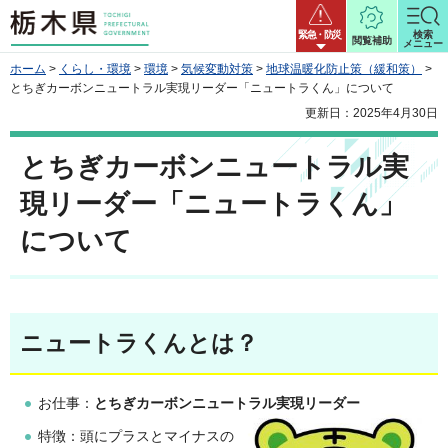
栃木県
緊急・防災
検索
閲覧補助
メニュー
ホーム
>
くらし・環境
>
環境
>
気候変動対策
>
地球温暖化防止策（緩和策）
>
とちぎカーボンニュートラル実現リーダー「ニュートラくん」について
更新日：2025年4月30日
とちぎカーボンニュートラル実
現リーダー「ニュートラくん」
について
ニュートラくんとは？
お仕事：
とちぎカーボンニュートラル実現リーダー
特徴：頭にプラスとマイナスの