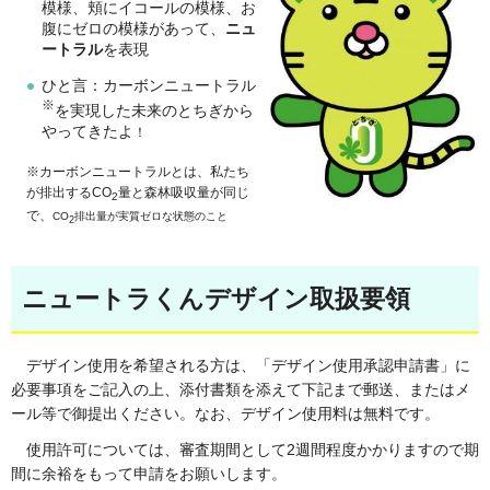
模様、頬にイコールの模様、お
腹にゼロの模様があって、
ニュ
ートラル
を表現
ひと言：カーボンニュートラル
※
を実現した未来のとちぎから
やってきたよ
！
※カーボンニュートラルとは、私たち
が排出するCO
量と森林吸収量が同じ
2
で、
CO
排出量が実質ゼロな状態のこと
2
ニュートラくんデザイン取扱要領
デザイン使用を希望される方は、「デザイン使用承認申請書」に
必要事項をご記入の上、添付書類を添えて下記まで郵送、またはメ
ール等で御提出ください。なお、デザイン使用料は無料です。
使用許可については、審査期間として2週間程度かかりますので期
間に余裕をもって申請をお願いします。