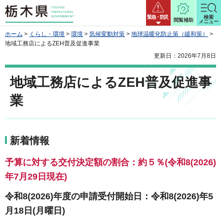
栃木県
緊急・防災
検索
閲覧補助
メニュー
ホーム
>
くらし・環境
>
環境
>
気候変動対策
>
地球温暖化防止策（緩和策）
>
地域工務店によるZEH普及促進事業
更新日：2026年7月8日
地域工務店によるZEH普及促進事
業
新着情報
予算に対する交付決定額の割合：約５％(令和8(2026)
年7月29日現在)
令和8(2026)年度の申請受付開始日：令和8(2026)年5
月18日(月曜日)