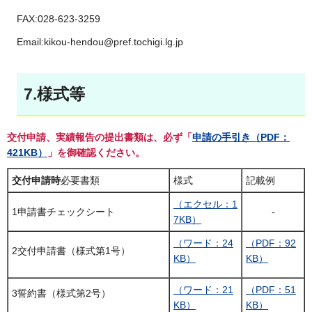
FAX:028-623-3259
Email:kikou-hendou@pref.tochigi.lg.jp
7.様式等
交付申請、実績報告の提出書類は、必ず「
申請の手引き（PDF：
421KB）
」を御確認ください。
交付申請時
必要書類
様式
記載例
（エクセル：1
1申請書チェックシート
‐
7KB）
（ワード：24
（PDF：92
2交付申請書（様式第1号）
KB）
KB）
（ワード：21
（PDF：51
3誓約書（様式第2号）
KB）
KB）