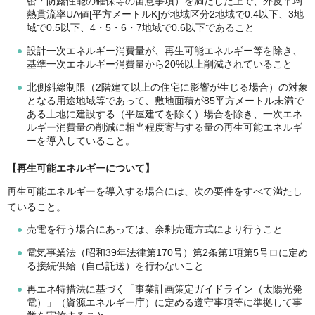
密・防露性能の確保等の留意事項）を満たした上で、外皮平均
熱貫流率UA値[平方メートルK]が地域区分2地域で0.4以下、3地
域で0.5以下、4・5・6・7地域で0.6以下であること
設計一次エネルギー消費量が、再生可能エネルギー等を除き、
基準一次エネルギー消費量から20%以上削減されていること
北側斜線制限（2階建て以上の住宅に影響が生じる場合）の対象
となる用途地域等であって、敷地面積が85平方メートル未満で
ある土地に建設する（平屋建てを除く）場合を除き、一次エネ
ルギー消費量の削減に相当程度寄与する量の再生可能エネルギ
ーを導入していること。
【再生可能エネルギーについて】
再生可能エネルギーを導入する場合には、次の要件をすべて満たし
ていること。
売電を行う場合にあっては、余剰売電方式により行うこと
電気事業法（昭和39年法律第170号）第2条第1項第5号ロに定め
る接続供給（自己託送）を行わないこと
再エネ特措法に基づく「事業計画策定ガイドライン（太陽光発
電）」（資源エネルギー庁）に定める遵守事項等に準拠して事