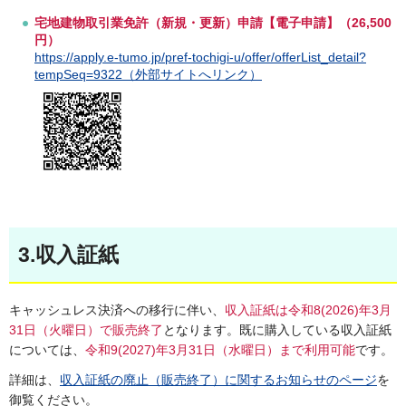
宅地建物取引業免許（新規・更新）申請【電子申請】（26,500
円）
https://apply.e-tumo.jp/pref-tochigi-u/offer/offerList_detail?
tempSeq=9322（外部サイトへリンク）
3.収入証紙
キャッシュレス決済への移行に伴い、
収入証紙は令和8(2026)年3月
31日（火曜日）で販売終了
となります。既に購入している収入証紙
については、
令和9(2027)年3月31日（水曜日）まで利用可能
です。
詳細は、
収入証紙の廃止（販売終了）に関するお知らせのページ
を
御覧ください。