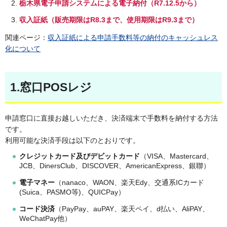
栃木県電子申請システムによる電子納付（R7.12.5から）
収入証紙（販売期限はR8.3まで、使用期限はR9.3まで）
関連ページ：
収入証紙による申請手数料等の納付のキャッシュレス
化について
1.窓口POSレジ
申請窓口に直接お越しいただき、決済端末で手数料を納付する方法
です。
利用可能な決済手段は以下のとおりです。
クレジットカード及びデビットカード
（VISA、Mastercard、
JCB、DinersClub、DISCOVER、AmericanExpress、銀聯）
電子マネー
（nanaco、WAON、楽天Edy、交通系ICカード
(Suica、PASMO等)、QUICPay）
コード決済
（PayPay、auPAY、楽天ペイ、d払い、AliPAY、
WeChatPay他）