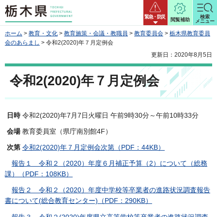
栃木県
緊急・防災
検索
閲覧補助
メニュー
ホーム
>
教育・文化
>
教育施策・会議・教職員
>
教育委員会
>
栃木県教育委員
会のあらまし
> 令和2(2020)年７月定例会
更新日：2020年8月5日
令和2(2020)年７月定例会
日時
令和2(2020)年7月7日火曜日 午前9時30分～午前10時33分
会場
教育委員室（県庁南別館4F）
次第
令和2(2020)年７月定例会次第（PDF：44KB）
報告１ 令和２（2020）年度６月補正予算（2）について（総務
課）（PDF：108KB）
報告２ 令和２（2020）年度中学校等卒業者の進路状況調査報告
書について(総合教育センター)（PDF：290KB）
報告３ 令和２(2020)年度県立高等学校等卒業者の進路状況調査