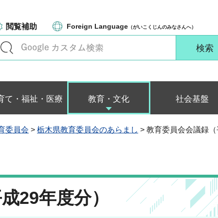
閲覧補助
Foreign Language
（がいこくじんのみなさんへ）
育て・福祉・医療
教育・文化
社会基盤
育委員会
>
栃木県教育委員会のあらまし
> 教育委員会会議録（
成29年度分）