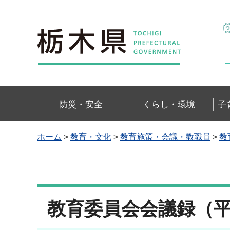
栃木県
防災・安全
くらし・環境
子
ホーム
>
教育・文化
>
教育施策・会議・教職員
>
教
教育委員会会議録（平