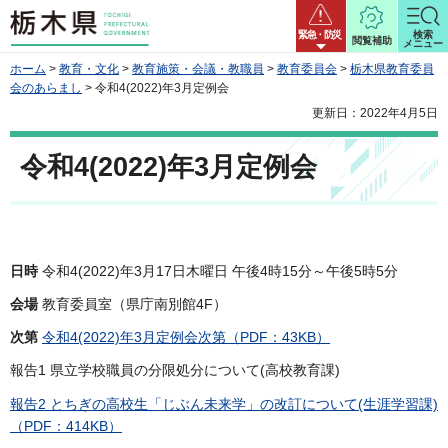
栃木県
緊急・防災
検索
閲覧補助
メニュー
ホーム
>
教育・文化
>
教育施策・会議・教職員
>
教育委員会
>
栃木県教育委員
会のあらまし
> 令和4(2022)年3月定例会
更新日：2022年4月5日
令和4(2022)年3月定例会
日時
令和4(2022)年3月17日木曜日 午後4時15分～午後5時5分
会場
教育委員室（県庁南別館4F）
次第
令和4(2022)年3月定例会次第（PDF：43KB）
報告1 県立学校職員の分限処分について(高校教育課)
報告2 とちぎの高校生「じぶん未来学」の改訂について(生涯学習課)
（PDF：414KB）