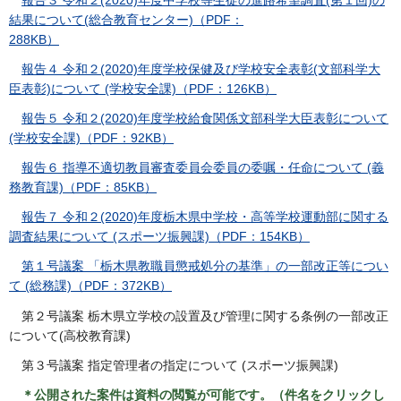
結果について(総合教育センター)（PDF：
288KB）
報告４ 令和２(2020)年度学校保健及び学校安全表彰(文部科学大
臣表彰)について (学校安全課)（PDF：126KB）
報告５ 令和２(2020)年度学校給食関係文部科学大臣表彰について
(学校安全課)（PDF：92KB）
報告６ 指導不適切教員審査委員会委員の委嘱・任命について (義
務教育課)（PDF：85KB）
報告７ 令和２(2020)年度栃木県中学校・高等学校運動部に関する
調査結果について (スポーツ振興課)（PDF：154KB）
第１号議案 「栃木県教職員懲戒処分の基準」の一部改正等につい
て (総務課)（PDF：372KB）
第２号議案 栃木県立学校の設置及び管理に関する条例の一部改正
について(高校教育課)
第３号議案 指定管理者の指定について (スポーツ振興課)
＊公開された案件は資料の閲覧が可能です。（件名をクリックし