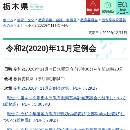
栃木県
緊急・防災
検索
閲覧補助
メニュー
ホーム
>
教育・文化
>
教育施策・会議・教職員
>
教育委員会
>
栃木県教育委員
会のあらまし
> 令和2(2020)年11月定例会
更新日：2020年12月1日
令和2(2020)年11月定例会
日時
令和2(2020)年11月４日水曜日 午前9時30分～午前10時29分
会場
教育委員室（県庁南別館4F）
次第
令和2(2020)年11月定例会次第（PDF：52KB）
報告１ 第４回次期栃木県教育振興基本計画懇談会の結果について
(総務課)（PDF：5,805KB）
報告２ 令和２年度地方教育行政功労者表彰(文部科学大臣表彰)に
ついて(総務課)（PDF：79KB）
報告３ 令和２(2020)年度中学校等生徒の進路希望調査(第１回)の