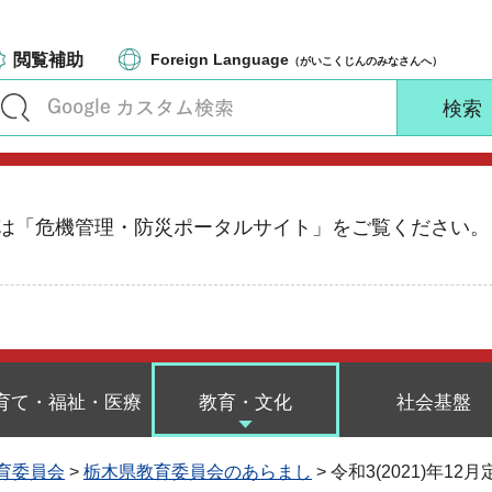
閲覧補助
Foreign Language
（がいこくじんのみなさんへ）
る情報は「危機管理・防災ポータルサイト」をご覧ください。
育て・福祉・医療
教育・文化
社会基盤
育委員会
>
栃木県教育委員会のあらまし
> 令和3(2021)年12