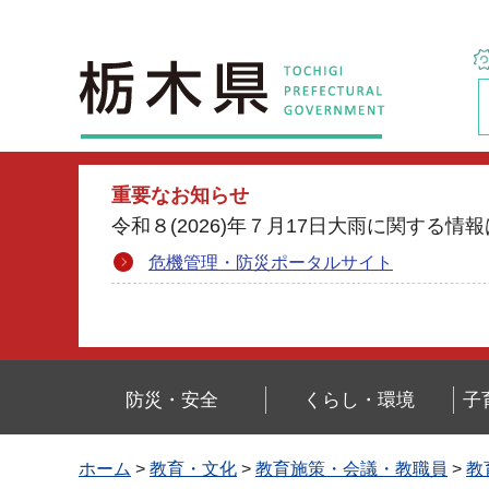
栃木県
重要なお知らせ
令和８(2026)年７月17日大雨に関す
危機管理・防災ポータルサイト
防災・安全
くらし・環境
子
ホーム
>
教育・文化
>
教育施策・会議・教職員
>
教