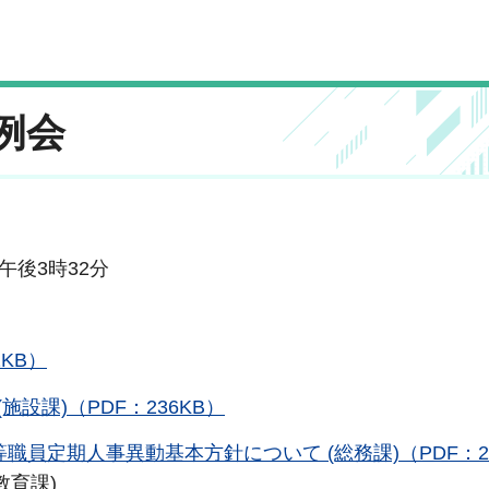
定例会
～午後3時32分
2KB）
(施設課)（PDF：236KB）
等職員定期人事異動基本方針について (総務課)（PDF：2
教育課)