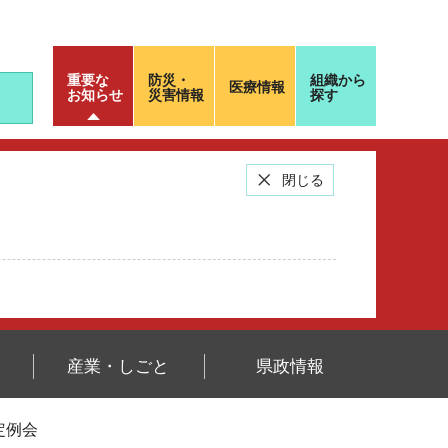
重要な
防災・
組織から
医療情報
お知らせ
災害情報
探す
閉じる
産業・しごと
県政情報
月定例会