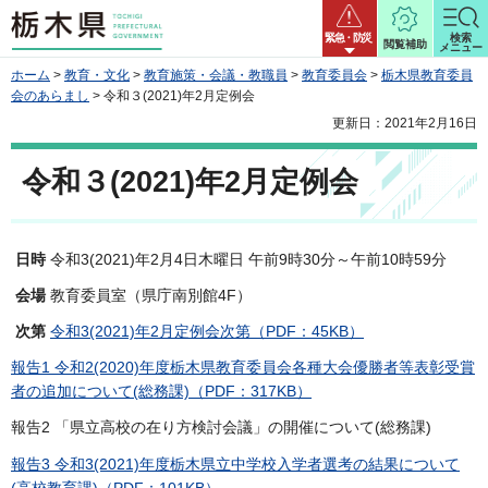
栃木県
緊急・防災
検索
閲覧補助
メニュー
ホーム
>
教育・文化
>
教育施策・会議・教職員
>
教育委員会
>
栃木県教育委員
会のあらまし
> 令和３(2021)年2月定例会
更新日：2021年2月16日
令和３(2021)年2月定例会
日時
令和3(2021)年2月4日木曜日 午前9時30分～午前10時59分
会場
教育委員室（県庁南別館4F）
次第
令和3(2021)年2月定例会次第（PDF：45KB）
報告1 令和2(2020)年度栃木県教育委員会各種大会優勝者等表彰受賞
者の追加について(総務課)（PDF：317KB）
報告2 「県立高校の在り方検討会議」の開催について(総務課)
報告3 令和3(2021)年度栃木県立中学校入学者選考の結果について
(高校教育課)（PDF：101KB）