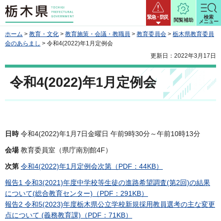
栃木県
緊急・防災
検索
閲覧補助
メニュー
ホーム
>
教育・文化
>
教育施策・会議・教職員
>
教育委員会
>
栃木県教育委員
会のあらまし
> 令和4(2022)年1月定例会
更新日：2022年3月17日
令和4(2022)年1月定例会
日時
令和4(2022)年1月7日金曜日 午前9時30分～午前10時13分
会場
教育委員室（県庁南別館4F）
次第
令和4(2022)年1月定例会次第（PDF：44KB）
報告1 令和3(2021)年度中学校等生徒の進路希望調査(第2回)の結果
について(総合教育センター)（PDF：291KB）
報告2 令和5(2023)年度栃木県公立学校新規採用教員選考の主な変更
点について (義務教育課)（PDF：71KB）