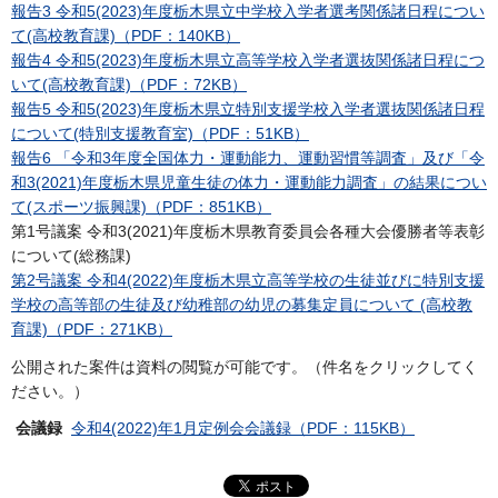
報告3 令和5(2023)年度栃木県立中学校入学者選考関係諸日程につい
て(高校教育課)（PDF：140KB）
報告4 令和5(2023)年度栃木県立高等学校入学者選抜関係諸日程につ
いて(高校教育課)（PDF：72KB）
報告5 令和5(2023)年度栃木県立特別支援学校入学者選抜関係諸日程
について(特別支援教育室)（PDF：51KB）
報告6 「令和3年度全国体力・運動能力、運動習慣等調査」及び「令
和3(2021)年度栃木県児童生徒の体力・運動能力調査」の結果につい
て(スポーツ振興課)（PDF：851KB）
第1号議案 令和3(2021)年度栃木県教育委員会各種大会優勝者等表彰
について(総務課)
第2号議案 令和4(2022)年度栃木県立高等学校の生徒並びに特別支援
学校の高等部の生徒及び幼稚部の幼児の募集定員について (高校教
育課)（PDF：271KB）
公開された案件は資料の閲覧が可能です。（件名をクリックしてく
ださい。）
会議録
令和4(2022)年1月定例会会議録（PDF：115KB）