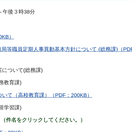
時～午後３時38分
0KB）
事務局等職員定期人事異動基本方針について (総務課)（PD
案について(総務課)
務教育課)
いて（高校教育課）（PDF：200KB）
涯学習課)
。（件名をクリックしてください。）