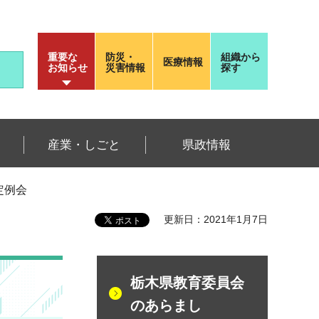
重要な
防災・
組織から
医療情報
お知らせ
災害情報
探す
産業・しごと
県政情報
月定例会
更新日：2021年1月7日
栃木県教育委員会
のあらまし