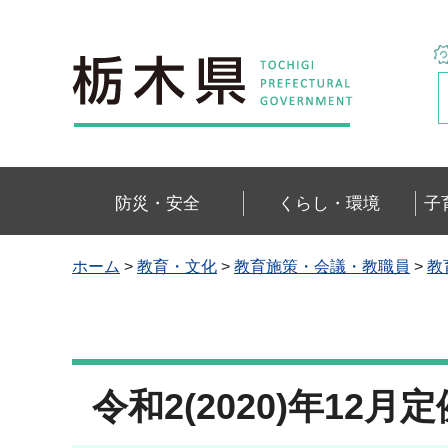
栃木県
防災・安全
くらし・環境
子
ホーム
>
教育・文化
>
教育施策・会議・教職員
>
教
令和2(2020)年12月