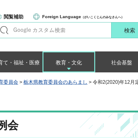
閲覧補助
Foreign Language
（がいこくじんのみなさんへ）
育て・福祉・医療
教育・文化
社会基盤
育委員会
>
栃木県教育委員会のあらまし
> 令和2(2020)年12
定例会