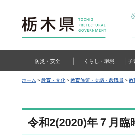
栃木県
防災・安全
くらし・環境
子
ホーム
>
教育・文化
>
教育施策・会議・教職員
>
教
令和2(2020)年７月