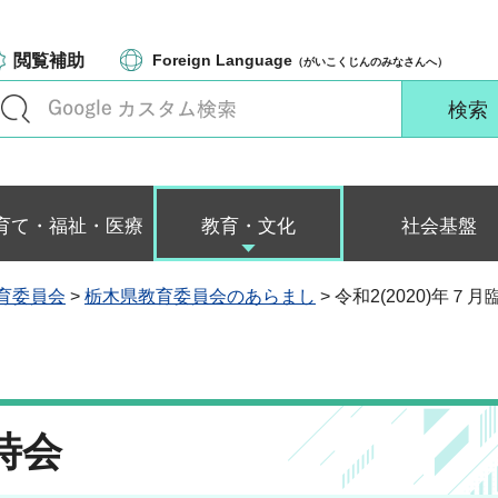
閲覧補助
Foreign Language
（がいこくじんのみなさんへ）
育て・福祉・医療
教育・文化
社会基盤
育委員会
>
栃木県教育委員会のあらまし
> 令和2(2020)年７
臨時会