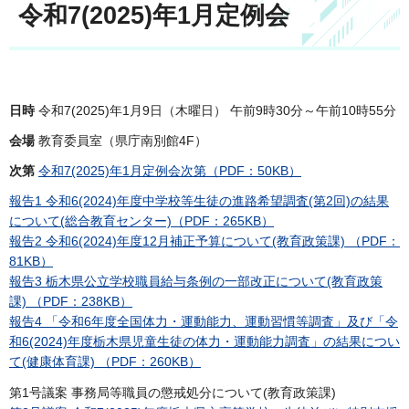
令和7(2025)年1月定例会
日時
令和7(2025)年1月9日（木曜日） 午前9時30分～午前10時55分
会場
教育委員室（県庁南別館4F）
次第
令和7(2025)年1月定例会次第（PDF：50KB）
報告1 令和6(2024)年度中学校等生徒の進路希望調査(第2回)の結果
について(総合教育センター)（PDF：265KB）
報告2 令和6(2024)年度12月補正予算について(教育政策課) （PDF：
81KB）
報告3 栃木県公立学校職員給与条例の一部改正について(教育政策
課) （PDF：238KB）
報告4 「令和6年度全国体力・運動能力、運動習慣等調査」及び「令
和6(2024)年度栃木県児童生徒の体力・運動能力調査」の結果につい
て(健康体育課) （PDF：260KB）
第1号議案 事務局等職員の懲戒処分について(教育政策課)