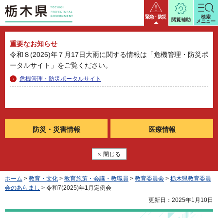
栃木県
緊急・防災
検索
閲覧補助
メニュー
重要なお知らせ
令和８(2026)年７月17日大雨に関する情報は「危機管理・防災ポ
ータルサイト」をご覧ください。
危機管理・防災ポータルサイト
防災・
災害情報
医療情報
閉じる
ホーム
>
教育・文化
>
教育施策・会議・教職員
>
教育委員会
>
栃木県教育委員
会のあらまし
> 令和7(2025)年1月定例会
更新日：2025年1月10日