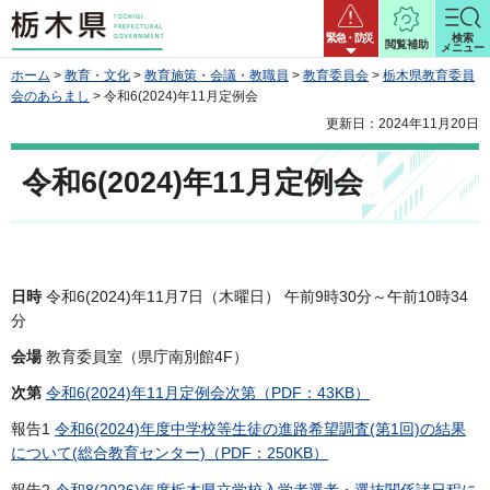
栃木県
緊急・防災
検索
閲覧補助
メニュー
ホーム
>
教育・文化
>
教育施策・会議・教職員
>
教育委員会
>
栃木県教育委員
会のあらまし
> 令和6(2024)年11月定例会
更新日：2024年11月20日
令和6(2024)年11月定例会
日時
令和6(2024)年11月7日（木曜日） 午前9時30分～午前10時34
分
会場
教育委員室（県庁南別館4F）
次第
令和6(2024)年11月定例会次第（PDF：43KB）
報告1
令和6(2024)年度中学校等生徒の進路希望調査(第1回)の結果
について(総合教育センター)（PDF：250KB）
報告2
令和8(2026)年度栃木県立学校入学者選考・選抜関係諸日程に