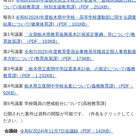
ついて(高校教育課・特別支援教育課)（PDF：251KB）
報告3
令和6(2024)年度栃木県中学校・高等学校運動部に関する調査
結果について(健康体育課)（PDF：101KB）
第1号議案
「次期栃木県教育振興基本計画策定要綱」等について(教
育政策課) （PDF：103KB）
第2号議案
令和7(2025)年度教育委員会事務局等職員定期人事異動基
本方針について(教育政策課)（PDF：173KB）
第3号議案
「栃木県立夜間中学設置基本計画」の策定について(義務
教育課)（PDF：1,232KB）
第4号議案
栃木県立夜間中学校名案について(義務教育課) （PDF：
92KB）
第5号議案 学校職員の懲戒処分について(高校教育課)
公開された案件は資料の閲覧が可能です。（件名をクリックしてく
ださい。）
会議録
令和6(2024)年11月7日会議録（PDF：142KB）