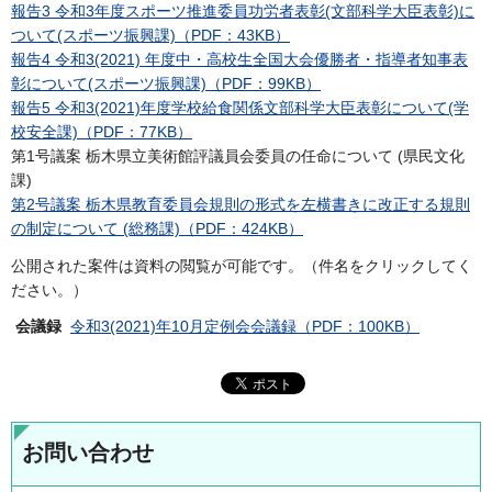
報告3 令和3年度スポーツ推進委員功労者表彰(文部科学大臣表彰)に
ついて(スポーツ振興課)（PDF：43KB）
報告4 令和3(2021) 年度中・高校生全国大会優勝者・指導者知事表
彰について(スポーツ振興課)（PDF：99KB）
報告5 令和3(2021)年度学校給食関係文部科学大臣表彰について(学
校安全課)（PDF：77KB）
第1号議案 栃木県立美術館評議員会委員の任命について (県民文化
課)
第2号議案 栃木県教育委員会規則の形式を左横書きに改正する規則
の制定について (総務課)（PDF：424KB）
公開された案件は資料の閲覧が可能です。（件名をクリックしてく
ださい。）
会議録
令和3(2021)年10月定例会会議録（PDF：100KB）
お問い合わせ