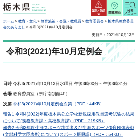
栃木県
緊急・防災
検索
閲覧補助
メニュー
ホーム
>
教育・文化
>
教育施策・会議・教職員
>
教育委員会
>
栃木県教育委員
会のあらまし
> 令和3(2021)年10月定例会
更新日：2021年10月13日
令和3(2021)年10月定例会
日時
令和3(2021)年10月13日水曜日 午後3時00分～午後3時31分
会場
教育委員室（県庁南別館4F）
次第
令和3(2021)年10月定例会次第（PDF：44KB）
報告1 令和4(2022)年度栃木県公立学校新規採用教員選考試験の結果
について(義務教育課・高校教育課)（PDF：219KB）
報告2 令和3年度生涯スポーツ功労者及び生涯スポーツ優良団体表彰
(文部科学大臣表彰)について(スポーツ振興課)（PDF：54KB）