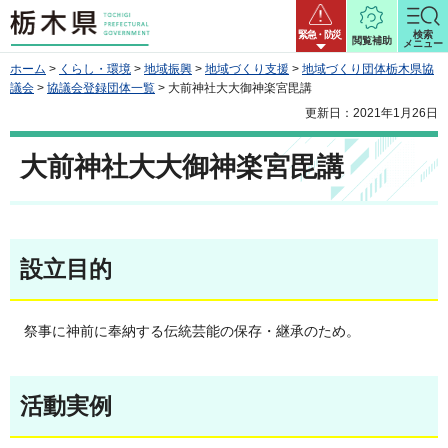
栃木県
緊急・防災
検索
閲覧補助
メニュー
ホーム
>
くらし・環境
>
地域振興
>
地域づくり支援
>
地域づくり団体栃木県協
議会
>
協議会登録団体一覧
> 大前神社大大御神楽宮毘講
更新日：2021年1月26日
大前神社大大御神楽宮毘講
設立目的
祭事に神前に奉納する伝統芸能の保存・継承のため。
活動実例