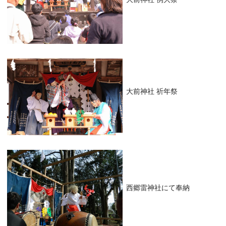
大前神社 祈年祭
西郷雷神社にて奉納