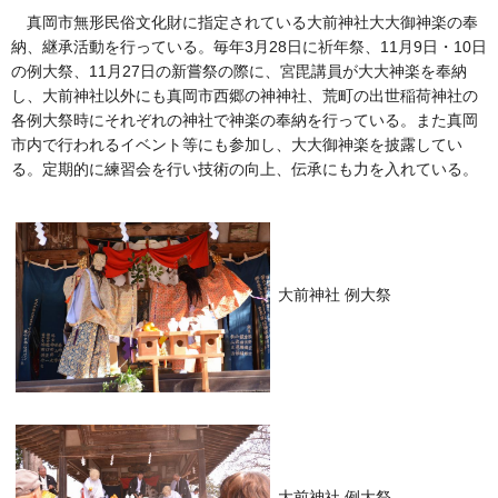
真岡市無形民俗文化財に指定されている大前神社大大御神楽の奉
納、継承活動を行っている。毎年3月28日に祈年祭、11月9日・10日
の例大祭、11月27日の新嘗祭の際に、宮毘講員が大大神楽を奉納
し、大前神社以外にも真岡市西郷の神神社、荒町の出世稲荷神社の
各例大祭時にそれぞれの神社で神楽の奉納を行っている。また真岡
市内で行われるイベント等にも参加し、大大御神楽を披露してい
る。定期的に練習会を行い技術の向上、伝承にも力を入れている。
大前神社 例大祭
大前神社 例大祭