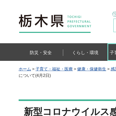
栃木県
防災・安全
くらし・環境
子
ホーム
>
子育て・福祉・医療
>
健康・保健衛生
>
感
について(4月2日)
新型コロナウイルス