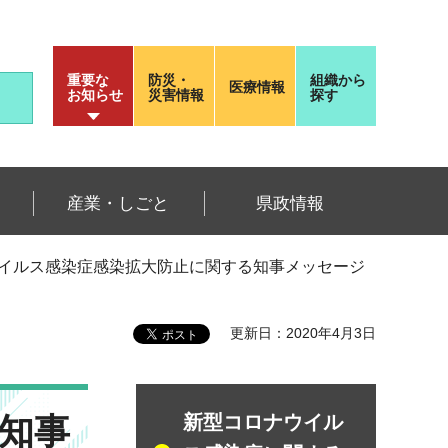
重要な
防災・
組織から
医療情報
お知らせ
災害情報
探す
産業・しごと
県政情報
ウイルス感染症感染拡大防止に関する知事メッセージ
更新日：2020年4月3日
知事
新型コロナウイル