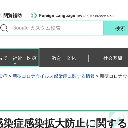
閲覧補助
Foreign Language
（がいこくじんのみなさんへ）
育て・福祉・医療
教育・文化
社会基盤
染症
>
新型コロナウイルス感染症に関する情報
> 新型コロナ
感染症感染拡大防止に関する