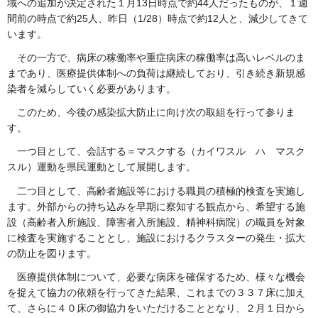
域への追加が決定された１月13日時点で約44人だったものが、１週
間前の時点で約25人、昨日（1/28）時点で約12人と、減少してきて
います。
その一方で、病床の稼働率や重症病床の稼働率は高いレベルのま
まであり、医療提供体制への負荷は継続しており、引き続き新規感
染者を減らしていく必要があります。
このため、今後の感染拡大防止に向け次の取組を行って参りま
す。
一つ目として、会話する＝マスクする（カイワスル ハ マスク
スル）運動を県民運動として展開します。
二つ目として、高齢者施設等における職員の積極的検査を実施し
ます。外部からの持ち込みを早期に察知する観点から、希望する施
設（高齢者入所施設、障害者入所施設、精神科病院）の職員を対象
に検査を実施することとし、施設におけるクラスターの発生・拡大
の防止を図ります。
医療提供体制について、必要な病床を確保するため、様々な機会
を捉えて協力の依頼を行ってきた結果、これまでの３３７床に加え
て、さらに４０床の御協力をいただけることとなり、２月１日から