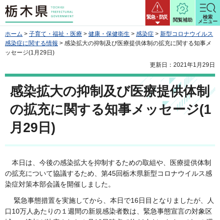
栃木県
緊急・防災
検索
閲覧補助
メニュー
ホーム
>
子育て・福祉・医療
>
健康・保健衛生
>
感染症
>
新型コロナウイルス
感染症に関する情報
> 感染拡大の抑制及び医療提供体制の拡充に関する知事メ
ッセージ(1月29日)
更新日：2021年1月29日
感染拡大の抑制及び医療提供体制
の拡充に関する知事メッセージ(1
月29日)
本日は、今後の感染拡大を抑制するための取組や、医療提供体制
の拡充について協議するため、第45回栃木県新型コロナウイルス感
染症対策本部会議を開催しました。
緊急事態措置を実施してから、本日で16日目となりましたが、人
口10万人あたりの１週間の新規感染者数は、緊急事態宣言の対象区