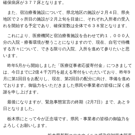
確保病床が３７７床となります。
また、宿泊療養施設について、県北地区の施設が２月４日、県央
地区で２ヶ所目の施設が２月上旬を目途に、それぞれ入所者の受入
れを開始する予定であり、確保室数は全体で６３８室となります。
これにより、医療機関と宿泊療養施設を合わせて約１，０００人
分の入院・療養環境が整うことになりますので、現在、自宅で待機
する方々について、できる限りの入院、入所を進めて参りたいと思
います。
昨年5月から開始しました「医療従事者応援寄付金」につきまして
は、今日までに2億４千万円を超える寄付をいただいており、昨年9
月に第1回目をお配りし、現在、第2回目の配分に向け、準備を進め
ております。御協力をいただきました県民や事業者の皆様に深く感
謝を申し上げます。
最後になりますが、緊急事態宣言の終期（2月7日）まで、あと９
日となりました。
栃木県にとって今が正念場です。県民・事業者の皆様の御協力を
よろしくお願いします。