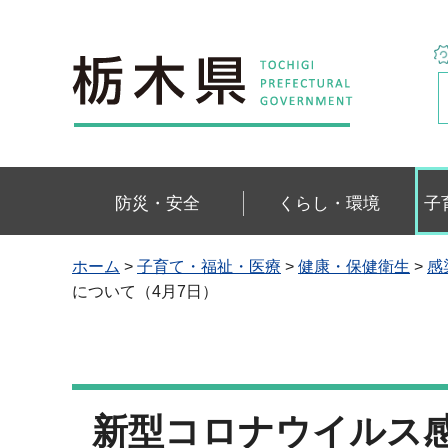
栃木県
防災・安全
くらし・環境
子
ホーム
>
子育て・福祉・医療
>
健康・保健衛生
>
感
について（4月7日）
新型コロナウイルス