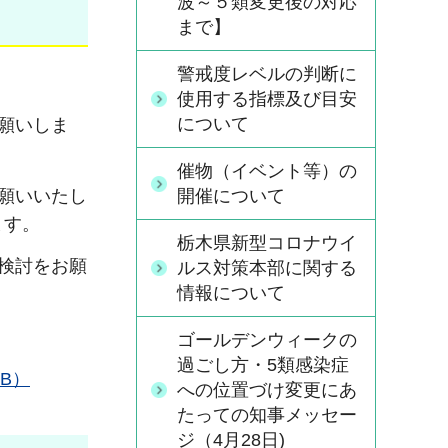
波～５類変更後の対応
まで】
警戒度レベルの判断に
使用する指標及び目安
について
願いしま
催物（イベント等）の
願いいたし
開催について
ます。
栃木県新型コロナウイ
検討をお願
ルス対策本部に関する
情報について
ゴールデンウィークの
過ごし方・5類感染症
B）
への位置づけ変更にあ
たっての知事メッセー
ジ（4月28日)