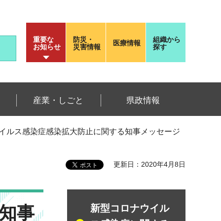
重要な
防災・
組織から
医療情報
お知らせ
災害情報
探す
産業・しごと
県政情報
ウイルス感染症感染拡大防止に関する知事メッセージ
更新日：2020年4月8日
知事
新型コロナウイル