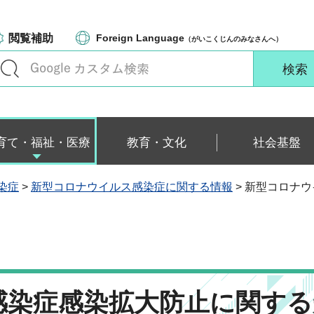
閲覧補助
Foreign Language
（がいこくじんのみなさんへ）
育て・福祉・医療
教育・文化
社会基盤
染症
>
新型コロナウイルス感染症に関する情報
> 新型コロナ
感染症感染拡大防止に関する