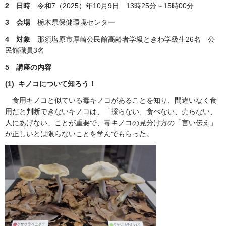
2
日時
令和7（2025）年10月9日 13時25分～15時00分
3
会場
栃木県保健環境センター
4
対象
那須塩原市厚崎公民館高齢者学級ときわ学級生26名 公
民館職員3名
5
講座の内容
(1)
キノコについて知ろう！
食用キノコと似ている毒キノコがあることを知り、間違いなく食
用だと判断できないキノコは、「採らない、食べない、売らない、
人にあげない」ことが重要で、毒キノコの見分け方の「言い伝え」
が正しいとは限らないことを学んでもらった。