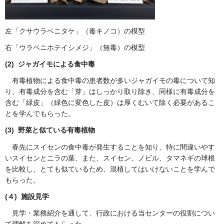
左「クサウラベニタケ」（毒キノコ）の模型
右「ウラベニホテイシメジ」（無毒）の模型
(2)
ジャガイモによる食中毒
有毒植物による食中毒の患者数が多いジャガイモの毒について知
り、有毒成分を含む「芽」はしっかり取り除き、同様に有毒成分を
含む「緑皮」（緑色に変色した皮）は厚くむいて除く必要があるこ
とを学んでもらった。
(3)
野菜と似ている有毒植物
春先にスイセンの食中毒が発生することを知り、特に間違いやす
いスイセンとニラの葉、また、スイセン、ノビル、タマネギの球根
を比較し、とても似ているため、混植してはいけないことを学んで
もらった。
(
４) 施設見学
見学・業務紹介を通して、行政における当センターの役割につい
て理解を深めてもらった。