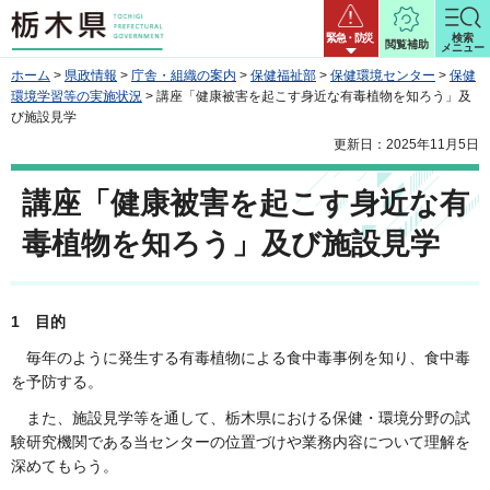
栃木県
緊急・防災
検索
閲覧補助
メニュー
ホーム
>
県政情報
>
庁舎・組織の案内
>
保健福祉部
>
保健環境センター
>
保健
環境学習等の実施状況
> 講座「健康被害を起こす身近な有毒植物を知ろう」及
び施設見学
更新日：2025年11月5日
講座「健康被害を起こす身近な有
毒植物を知ろう」及び施設見学
1
目的
毎年のように発生する有毒植物による食中毒事例を知り、食中毒
を予防する。
また、施設見学等を通して、栃木県における保健・環境分野の試
験研究機関である当センターの位置づけや業務内容について理解を
深めてもらう。