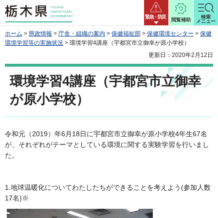
栃木県
緊急・防災
検索
閲覧補助
メニュー
ホーム
>
県政情報
>
庁舎・組織の案内
>
保健福祉部
>
保健環境センター
>
保健
環境学習等の実施状況
> 環境学習4講座（宇都宮市立御幸が原小学校）
更新日：2020年2月12日
環境学習4講座（宇都宮市立御幸
が原小学校）
令和元（2019）年6月18日に宇都宮市立御幸が原小学校4年生67名
が、それぞれがテーマとしている環境に関する実験学習を行いまし
た。
1.地球温暖化についてわたしたちができることを考えよう(参加人数
17名)※