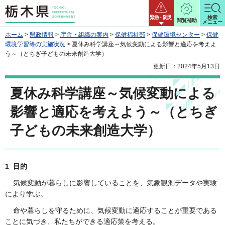
栃木県
緊急・防災
検索
閲覧補助
メニュー
ホーム
>
県政情報
>
庁舎・組織の案内
>
保健福祉部
>
保健環境センター
>
保健
環境学習等の実施状況
> 夏休み科学講座～気候変動による影響と適応を考えよ
う～（とちぎ子どもの未来創造大学）
更新日：2024年5月13日
夏休み科学講座～気候変動による
影響と適応を考えよう～（とちぎ
子どもの未来創造大学）
1 目的
気候変動が暮らしに影響していることを、気象観測データや実験
により学ぶ。
命や暮らしを守るために、気候変動に適応することが重要である
ことに気づき、私たちができる適応策を考える。