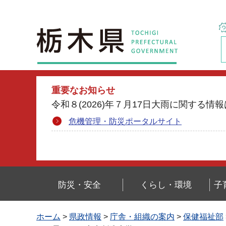
栃木県
重要なお知らせ
令和８(2026)年７月17日大雨に関す
危機管理・防災ポータルサイト
防災・安全
くらし・環境
子
ホーム
>
県政情報
>
庁舎・組織の案内
>
保健福祉部