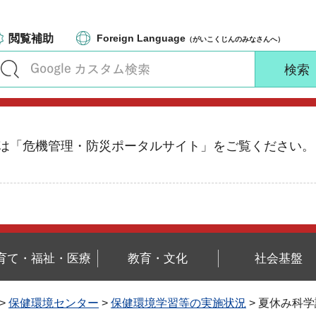
閲覧補助
Foreign Language
（がいこくじんのみなさんへ）
る情報は「危機管理・防災ポータルサイト」をご覧ください。
育て・福祉・医療
教育・文化
社会基盤
>
保健環境センター
>
保健環境学習等の実施状況
> 夏休み科