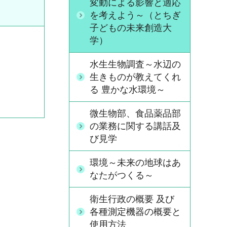
変動による影響と適応
を考えよう～（とちぎ
子どもの未来創造大
学）
水生生物調査～水辺の
生きものが教えてくれ
る 豊かな水環境～
微生物部、食品薬品部
の業務に関する講話及
び見学
環境～未来の地球はあ
なたがつくる～
衛生行政の概要 及び
各種測定機器の概要と
使用方法