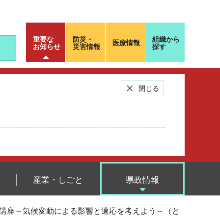
重要な
防災・
組織から
医療情報
お知らせ
災害情報
探す
閉じる
産業・しごと
県政情報
学講座～気候変動による影響と適応を考えよう～（と