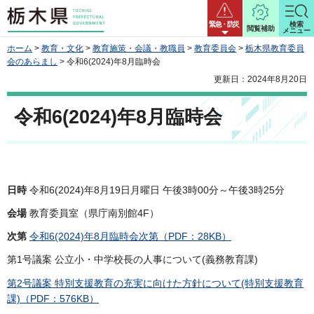
栃木県
緊急・防災
検索
閲覧補助
メニュー
ホーム
>
教育・文化
>
教育施策・会議・教職員
>
教育委員会
>
栃木県教育委員
会のあらまし
> 令和6(2024)年8月臨時会
更新日：2024年8月20日
令和6(2024)年8月臨時会
日時
令和6(2024)年8月19日月曜日 午後3時00分～午後3時25分
会場
教育委員室（県庁南別館4F）
次第
令和6(2024)年8月臨時会次第（PDF：28KB）
第1号議案 公立小・中学校長の人事について(義務教育課)
第2号議案 特別支援教育の充実に向けた方針について(特別支援教育
課)（PDF：576KB）