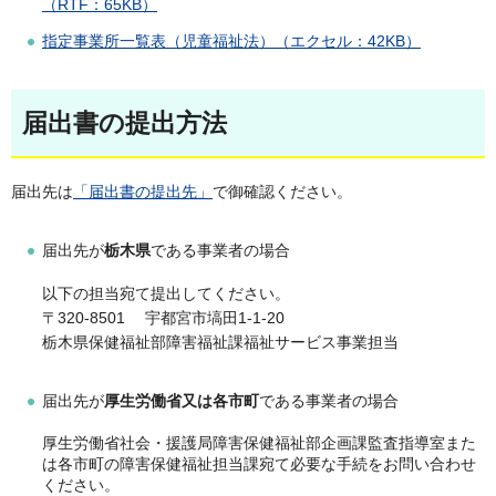
（RTF：65KB）
指定事業所一覧表（児童福祉法）（エクセル：42KB）
届出書の提出方法
届出先は
「届出書の提出先」
で御確認ください。
届出先が
栃木県
である事業者の場合
以下の担当宛て提出してください。
〒320-8501 宇都宮市塙田1-1-20
栃木県保健福祉部障害福祉課福祉サービス事業担当
届出先が
厚生労働省又は各市町
である事業者の場合
厚生労働省社会・援護局障害保健福祉部企画課監査指導室また
は各市町の障害保健福祉担当課宛て必要な手続をお問い合わせ
ください。