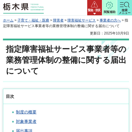
栃木県
緊急・防災
検索
閲覧補助
メニュー
ホーム
>
子育て・福祉・医療
>
障害者
>
障害福祉サービス
>
事業者の方へ
> 指
定障害福祉サービス事業者等の業務管理体制の整備に関する届出について
更新日：2025年10月9日
指定障害福祉サービス事業者等の
業務管理体制の整備に関する届出
について
目次
制度の概要
対象事業者
届出事項