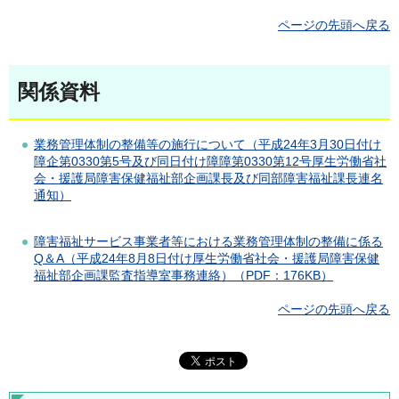
ページの先頭へ戻る
関係資料
業務管理体制の整備等の施行について（平成24年3月30日付け
障企第0330第5号及び同日付け障障第0330第12号厚生労働省社
会・援護局障害保健福祉部企画課長及び同部障害福祉課長連名
通知）
障害福祉サービス事業者等における業務管理体制の整備に係る
Q＆A（平成24年8月8日付け厚生労働省社会・援護局障害保健
福祉部企画課監査指導室事務連絡）（PDF：176KB）
ページの先頭へ戻る