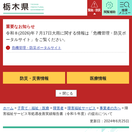
栃木県
緊急・防災
検索
閲覧補助
メニュー
重要なお知らせ
令和８(2026)年７月17日大雨に関する情報は「危機管理・防災ポ
ータルサイト」をご覧ください。
危機管理・防災ポータルサイト
防災・
災害情報
医療情報
閉じる
ホーム
>
子育て・福祉・医療
>
障害者
>
障害福祉サービス
>
事業者の方へ
> 障
害福祉サービス等処遇改善実績報告書（令和５年度）の提出について
更新日：2024年6月25日