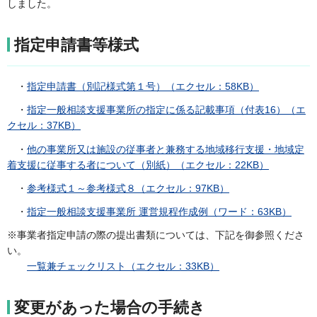
しました。
指定申請書等様式
・
指定申請書（別記様式第１号）（エクセル：58KB）
・
指定一般相談支援事業所の指定に係る記載事項（付表16）（エ
クセル：37KB）
・
他の事業所又は施設の従事者と兼務する地域移行支援・地域定
着支援に従事する者について（別紙）（エクセル：22KB）
・
参考様式１～参考様式８（エクセル：97KB）
・
指定一般相談支援事業所 運営規程作成例（ワード：63KB）
※事業者指定申請の際の提出書類については、下記を御参照くださ
い。
一覧兼チェックリスト（エクセル：33KB）
変更があった場合の手続き