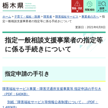
栃木県
緊急・防災
検索
閲覧補助
メニュー
ホーム
>
子育て・福祉・医療
>
障害者
>
障害福祉サービス
>
事業者の方へ
> 指
定一般相談支援事業者の指定等に係る手続きについて
更新日：2021年6月8日
指定一般相談支援事業者の指定等
に係る手続きについて
指定申請の手引き
障害福祉サービス事業・障害児通所支援事業等 指定申請の手引き
（PDF：640KB）
別紙「障害福祉サービス等情報公表制度について」（PDF：
1,480KB）