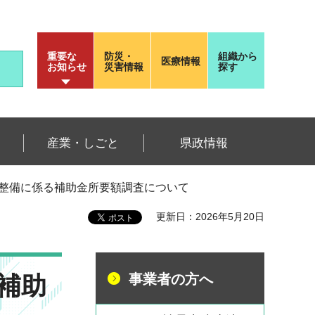
重要な
防災・
組織から
医療情報
お知らせ
災害情報
探す
産業・しごと
県政情報
の整備に係る補助金所要額調査について
更新日：2026年5月20日
補助
事業者の方へ