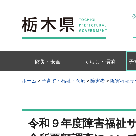
栃木県
防災・安全
くらし・環境
子
ホーム
>
子育て・福祉・医療
>
障害者
>
障害福祉サ
令和９年度障害福祉