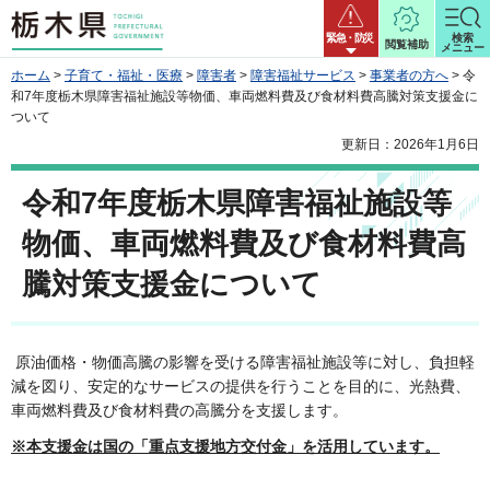
栃木県
緊急・防災
検索
閲覧補助
メニュー
ホーム
>
子育て・福祉・医療
>
障害者
>
障害福祉サービス
>
事業者の方へ
> 令
和7年度栃木県障害福祉施設等物価、車両燃料費及び食材料費高騰対策支援金に
ついて
更新日：2026年1月6日
令和7年度栃木県障害福祉施設等
物価、車両燃料費及び食材料費高
騰対策支援金について
原油価格・物価高騰の影響を受ける障害福祉施設等に対し、負担軽
減を図り、安定的なサービスの提供を行うことを目的に、光熱費、
車両燃料費及び食材料費の高騰分を支援します。
※本支援金は国の「重点支援地方交付金」を活用しています。