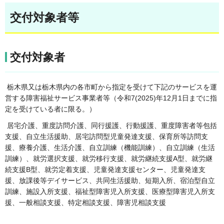
交付対象者等
交付対象者
栃木県又は栃木県内の各市町から指定を受けて下記のサービスを運
営する障害福祉サービス事業者等（令和7(2025)年12月1日までに指
定を受けている者に限る。）
居宅介護、重度訪問介護、同行援護、行動援護、重度障害者等包括
支援、自立生活援助、居宅訪問型児童発達支援、保育所等訪問支
援、療養介護、生活介護、自立訓練（機能訓練）、自立訓練（生活
訓練）、就労選択支援、就労移行支援、就労継続支援A型、就労継
続支援B型、就労定着支援、児童発達支援センター、児童発達支
援、放課後等デイサービス、共同生活援助、短期入所、宿泊型自立
訓練、施設入所支援、福祉型障害児入所支援、医療型障害児入所支
援、一般相談支援、特定相談支援、障害児相談支援