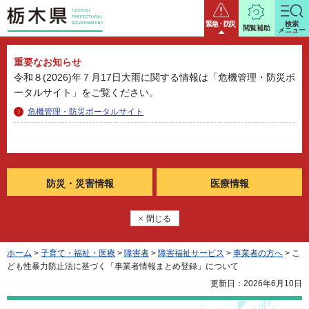
栃木県
緊急・防災
検索
閲覧補助
メニュー
重要なお知らせ
令和８(2026)年７月17日大雨に関する情報は「危機管理・防災ポ
ータルサイト」をご覧ください。
危機管理・防災ポータルサイト
防災・
災害情報
医療情報
閉じる
ホーム
>
子育て・福祉・医療
>
障害者
>
障害福祉サービス
>
事業者の方へ
> こ
ども性暴力防止法に基づく「事業者情報まとめ登録」について
更新日：2026年6月10日